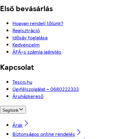
Első bevásárlás
Hogyan rendelj tőlünk?
Regisztráció
Idősáv foglalása
Kedvenceim
ÁFÁ-s számla igénylés
Kapcsolat
Tesco.hu
Ügyfélszolgálat - 0680222333
Áruházkereső
Segítünk
Árak
Biztonságos online rendelés