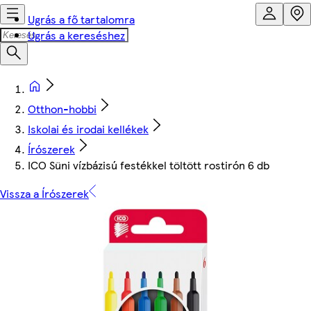
Ugrás a fő tartalomra
Ugrás a kereséshez
Otthon-hobbi
Iskolai és irodai kellékek
Írószerek
ICO Süni vízbázisú festékkel töltött rostirón 6 db
Vissza a Írószerek