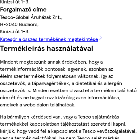
Kinizsi út 1-3.
Forgalmazó címe
Tesco-Global Áruházak Zrt.,
H-2040 Budaörs,
Kinizsi út 1-3.
Kategória összes termékének megtekintése
Termékleírás használatával
Mindent megteszünk annak érdekében, hogy a
termékinformációk pontosak legyenek, azonban az
élelmiszertermékek folyamatosan változnak, így az
összetevők, a tápanyagértékek, a dietetikai és allergén
összetevők is. Minden esetben olvasd el a terméken található
címkét és ne hagyatkozz kizárólag azon információkra,
amelyek a weboldalon találhatóak.
Ha bármilyen kérdésed van, vagy a Tesco sajátmárkás
termékekkel kapcsolatban tájékoztatást szeretnél kapni,
kérjük, hogy vedd fel a kapcsolatot a Tesco vevőszolgálatával,
vagy a termék gyártójával, ha nem Tesco saját márkás