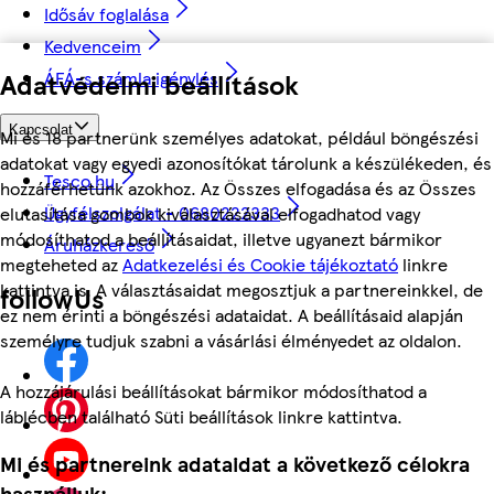
Idősáv foglalása
Kedvenceim
Adatvédelmi beállítások
ÁFÁ-s számla igénylés
Kapcsolat
Mi és 18 partnerünk személyes adatokat, például böngészési
adatokat vagy egyedi azonosítókat tárolunk a készülékeden, és
Tesco.hu
hozzáférhetünk azokhoz. Az Összes elfogadása és az Összes
Ügyfélszolgálat - 0680222333
elutasítása gombok kiválasztásával elfogadhatod vagy
módosíthatod a beállításaidat, illetve ugyanezt bármikor
Áruházkereső
megteheted az
Adatkezelési és Cookie tájékoztató
linkre
kattintva is. A választásaidat megosztjuk a partnereinkkel, de
followUs
ez nem érinti a böngészési adataidat. A beállításaid alapján
személyre tudjuk szabni a vásárlási élményedet az oldalon.
A hozzájárulási beállításokat bármikor módosíthatod a
láblécben található Süti beállítások linkre kattintva.
Mi és partnereink adataidat a következő célokra
használjuk: