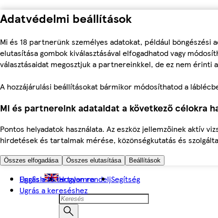
Adatvédelmi beállítások
Mi és 18 partnerünk személyes adatokat, például böngészési a
elutasítása gombok kiválasztásával elfogadhatod vagy módosíth
választásaidat megosztjuk a partnereinkkel, de ez nem érinti a
A hozzájárulási beállításokat bármikor módosíthatod a láblécben 
Mi és partnereink adataidat a következő célokra ha
Pontos helyadatok használata. Az eszköz jellemzőinek aktív viz
hirdetések és tartalmak mérése, közönségkutatás és szolgálta
Összes elfogadása
Összes elutasítása
Beállítások
Ugrás a fő tartalomra
English
Hogyan rendelj
Segítség
Ugrás a kereséshez