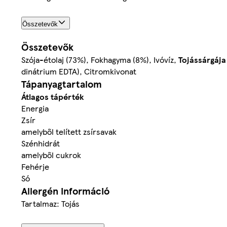
Összetevők
Összetevők
Szója-étolaj (73%), Fokhagyma (8%), Ivóvíz,
Tojássárgája
dinátrium EDTA), Citromkivonat
Tápanyagtartalom
Átlagos tápérték
Energia
Zsír
amelyből telített zsírsavak
Szénhidrát
amelyből cukrok
Fehérje
Só
Allergén információ
Tartalmaz: Tojás