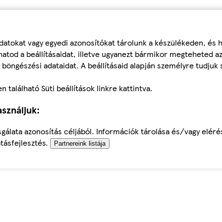
datokat vagy egyedi azonosítókat tárolunk a készülékeden, és
atod a beállításaidat, illetve ugyanezt bármikor megteheted a
 böngészési adataidat. A beállításaid alapján személyre tudjuk 
található Süti beállítások linkre kattintva.
sználjuk:
sgálata azonosítás céljából. Információk tárolása és/vagy elér
tásfejlesztés.
Partnereink listája