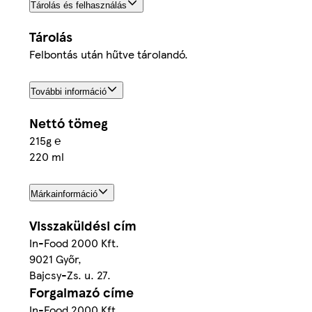
Tárolás és felhasználás
Tárolás
Felbontás után hűtve tárolandó.
További információ
Nettó tömeg
215g ℮
220 ml
Márkainformáció
Visszaküldési cím
In-Food 2000 Kft.
9021 Győr,
Bajcsy-Zs. u. 27.
Forgalmazó címe
In-Food 2000 Kft.