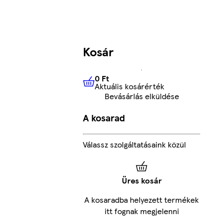
Kosár
0 Ft
Aktuális kosárérték
0 Ft
Aktuális kosárérték
Bevásárlás elküldése
A kosarad
Válassz szolgáltatásaink közül
Üres kosár
A kosaradba helyezett termékek
itt fognak megjelenni