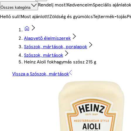
Rendelj most!
Kedvenceim
Speciális ajánlato
Összes kategória
Helló suli!
Most ajánlott!
Zöldség és gyümölcs
Tejtermék-tojás
P
Alapvető élelmiszerek
Szószok, mártások, poralapok
Szószok, mártások
Heinz Aioli fokhagymás szósz 215 g
Vissza a Szószok, mártások