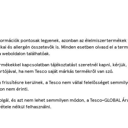
ormációk pontosak legyenek, azonban az élelmiszertermékek
tikai és allergén összetevők is. Minden esetben olvasd el a ter
a weboldalon találhatóak.
mékekkel kapcsolatban tájékoztatást szeretnél kapni, kérjük, 
ártójával, ha nem Tesco saját márkás termékről van szó.
frissítésre kerülnek, a Tesco nem vállal felelősséget semmily
on nem érinti.
szolgál, és azt nem lehet semmilyen módon, a Tesco-GLOBAL Ár
étele nélkül felhasználni.