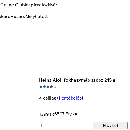
k
Online Club
Inspirációk
Nyár
ékáru
Húsáru
Mélyhűtött
Heinz Aioli fokhagymás szósz 215 g
4 csillag
(
1 értékelés
)
6507 Ft/kg
1399 Ft
Hozzáad