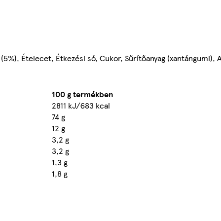
(5%), Ételecet, Étkezési só, Cukor, Sűrítőanyag (xantángumi), 
100 g termékben
2811 kJ/683 kcal
74 g
12 g
3,2 g
3,2 g
1,3 g
1,8 g