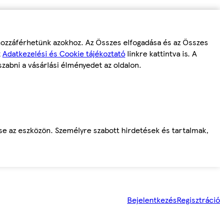
 hozzáférhetünk azokhoz. Az Összes elfogadása és az Összes
z
Adatkezelési és Cookie tájékoztató
linkre kattintva is. A
szabni a vásárlási élményedet az oldalon.
ése az eszközön. Személyre szabott hirdetések és tartalmak,
Bejelentkezés
Regisztráció