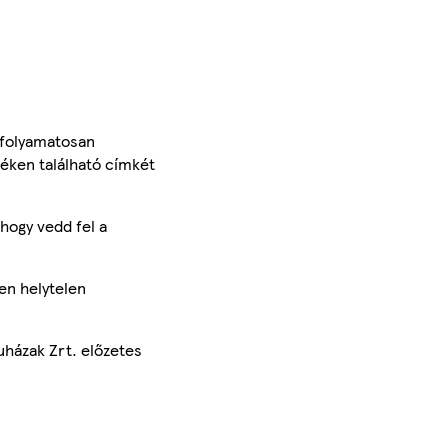
 folyamatosan
méken található címkét
hogy vedd fel a
en helytelen
uházak Zrt. előzetes