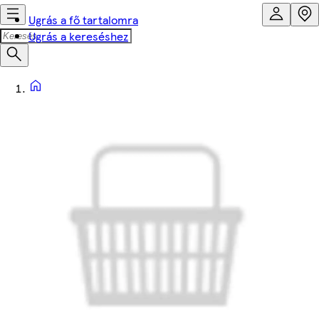
Ugrás a fő tartalomra
Ugrás a kereséshez