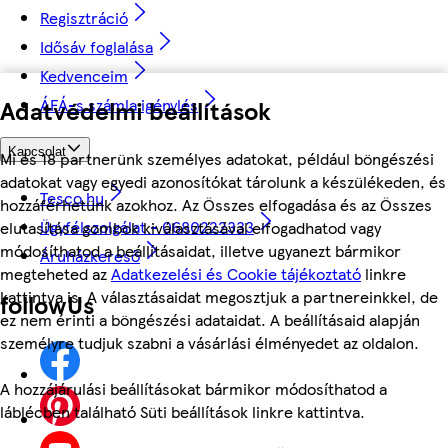
Regisztráció
Idősáv foglalása
Kedvenceim
Adatvédelmi beállítások
ÁFÁ-s számla igénylés
Kapcsolat
Mi és 18 partnerünk személyes adatokat, például böngészési
adatokat vagy egyedi azonosítókat tárolunk a készülékeden, és
Tesco.hu
hozzáférhetünk azokhoz. Az Összes elfogadása és az Összes
Ügyfélszolgálat - 0680222333
elutasítása gombok kiválasztásával elfogadhatod vagy
módosíthatod a beállításaidat, illetve ugyanezt bármikor
Áruházkereső
megteheted az
Adatkezelési és Cookie tájékoztató
linkre
kattintva is. A választásaidat megosztjuk a partnereinkkel, de
followUs
ez nem érinti a böngészési adataidat. A beállításaid alapján
személyre tudjuk szabni a vásárlási élményedet az oldalon.
A hozzájárulási beállításokat bármikor módosíthatod a
láblécben található Süti beállítások linkre kattintva.