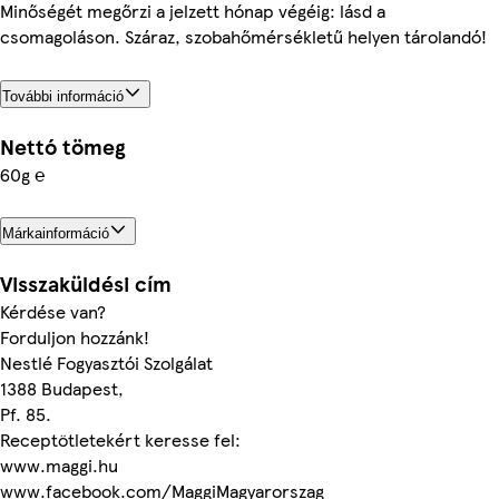
Minőségét megőrzi a jelzett hónap végéig: lásd a
csomagoláson. Száraz, szobahőmérsékletű helyen tárolandó!
További információ
Nettó tömeg
60g ℮
Márkainformáció
Visszaküldési cím
Kérdése van?
Forduljon hozzánk!
Nestlé Fogyasztói Szolgálat
1388 Budapest,
Pf. 85.
Receptötletekért keresse fel:
www.maggi.hu
www.facebook.com/MaggiMagyarorszag