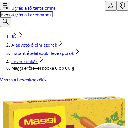
Ugrás a fő tartalomra
Ugrás a kereséshez
Alapvető élelmiszerek
Instant ételalapok, levesporok
Leveskockák
Maggi erőleveskocka 6 db 60 g
Vissza a Leveskockák