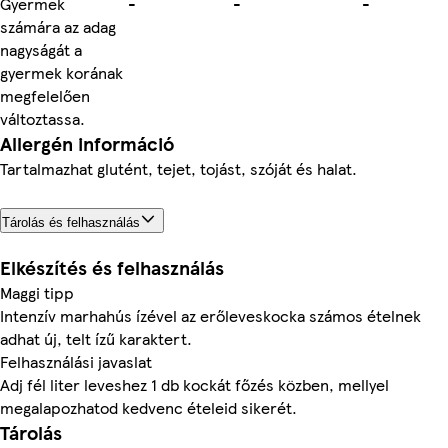
Gyermek
-
-
-
számára az adag
nagyságát a
gyermek korának
megfelelően
változtassa.
Allergén információ
Tartalmazhat glutént, tejet, tojást, szóját és halat.
Tárolás és felhasználás
Elkészítés és felhasználás
Maggi tipp
Intenzív marhahús ízével az erőleveskocka számos ételnek
adhat új, telt ízű karaktert.
Felhasználási javaslat
Adj fél liter leveshez 1 db kockát főzés közben, mellyel
megalapozhatod kedvenc ételeid sikerét.
Tárolás