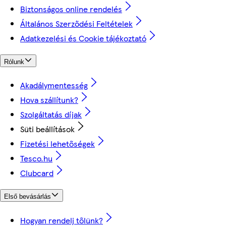
Biztonságos online rendelés
Általános Szerződési Feltételek
Adatkezelési és Cookie tájékoztató
Rólunk
Akadálymentesség
Hova szállítunk?
Szolgáltatás díjak
Süti beállítások
Fizetési lehetőségek
Tesco.hu
Clubcard
Első bevásárlás
Hogyan rendelj tőlünk?