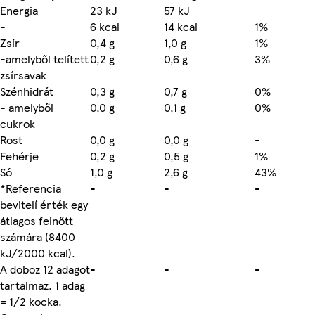
Energia
23 kJ
57 kJ
-
6 kcal
14 kcal
1%
Zsír
0,4 g
1,0 g
1%
-amelyből telített
0,2 g
0,6 g
3%
zsírsavak
Szénhidrát
0,3 g
0,7 g
0%
- amelyből
0,0 g
0,1 g
0%
cukrok
Rost
0,0 g
0,0 g
-
Fehérje
0,2 g
0,5 g
1%
Só
1,0 g
2,6 g
43%
*Referencia
-
-
-
bevitelí érték egy
átlagos felnőtt
számára (8400
kJ/2000 kcal).
A doboz 12 adagot
-
-
-
tartalmaz. 1 adag
= 1/2 kocka.