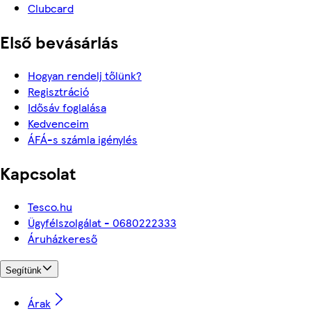
Clubcard
Első bevásárlás
Hogyan rendelj tőlünk?
Regisztráció
Idősáv foglalása
Kedvenceim
ÁFÁ-s számla igénylés
Kapcsolat
Tesco.hu
Ügyfélszolgálat - 0680222333
Áruházkereső
Segítünk
Árak