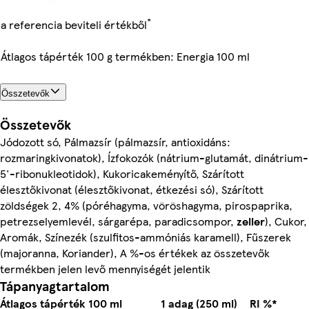
*
a referencia beviteli értékből
Átlagos tápérték 100 g termékben: Energia 100 ml
Összetevők
Összetevők
Jódozott só, Pálmazsír (pálmazsír, antioxidáns:
rozmaringkivonatok), Ízfokozók (nátrium-glutamát, dinátrium-
5'-ribonukleotidok), Kukoricakeményítő, Szárított
élesztőkivonat (élesztőkivonat, étkezési só), Szárított
zöldségek 2, 4% (póréhagyma, vöröshagyma, pirospaprika,
petrezselyemlevél, sárgarépa, paradicsompor,
zeller
), Cukor,
Aromák, Színezék (szulfitos-ammóniás karamell), Fűszerek
(majoranna, Koriander), A %-os értékek az összetevők
termékben jelen levő mennyiségét jelentik
Tápanyagtartalom
Átlagos tápérték
100 ml
1 adag (250 ml)
RI %*