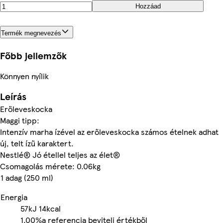
Hozzáad
Termék megnevezés
Főbb jellemzők
Könnyen nyílik
Leírás
Erőleveskocka
Maggi tipp:
Intenzív marha ízével az erőleveskocka számos ételnek adhat
új, telt ízű karaktert.
Nestlé® Jó étellel teljes az élet®
Csomagolás mérete: 0.06kg
1 adag (250 ml)
Energia
57kJ
14kcal
1.00%
a referencia beviteli értékből