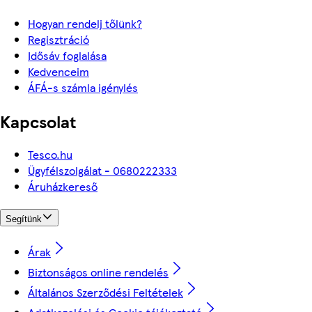
Hogyan rendelj tőlünk?
Regisztráció
Idősáv foglalása
Kedvenceim
ÁFÁ-s számla igénylés
Kapcsolat
Tesco.hu
Ügyfélszolgálat - 0680222333
Áruházkereső
Segítünk
Árak
Biztonságos online rendelés
Általános Szerződési Feltételek