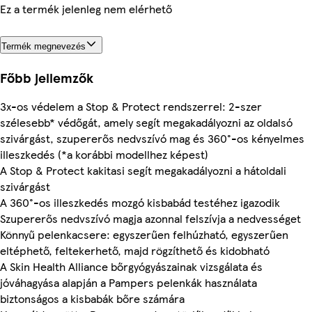
Ez a termék jelenleg nem elérhető
Termék megnevezés
Főbb jellemzők
3x-os védelem a Stop & Protect rendszerrel: 2-szer
szélesebb* védőgát, amely segít megakadályozni az oldalsó
szivárgást, szupererős nedvszívó mag és 360°-os kényelmes
illeszkedés (*a korábbi modellhez képest)
A Stop & Protect kakitasi segít megakadályozni a hátoldali
szivárgást
A 360°-os illeszkedés mozgó kisbabád testéhez igazodik
Szupererős nedvszívó magja azonnal felszívja a nedvességet
Könnyű pelenkacsere: egyszerűen felhúzható, egyszerűen
eltéphető, feltekerhető, majd rögzíthető és kidobható
A Skin Health Alliance bőrgyógyászainak vizsgálata és
jóváhagyása alapján a Pampers pelenkák használata
biztonságos a kisbabák bőre számára