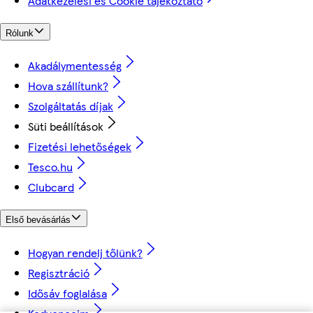
Adatkezelési és Cookie tájékoztató
Rólunk
Akadálymentesség
Hova szállítunk?
Szolgáltatás díjak
Süti beállítások
Fizetési lehetőségek
Tesco.hu
Clubcard
Első bevásárlás
Hogyan rendelj tőlünk?
Regisztráció
Idősáv foglalása