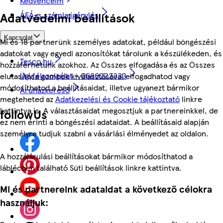
Kedvenceim
Adatvédelmi beállítások
ÁFÁ-s számla igénylés
Kapcsolat
Mi és 18 partnerünk személyes adatokat, például böngészési
adatokat vagy egyedi azonosítókat tárolunk a készülékeden, és
Tesco.hu
hozzáférhetünk azokhoz. Az Összes elfogadása és az Összes
Ügyfélszolgálat - 0680222333
elutasítása gombok kiválasztásával elfogadhatod vagy
módosíthatod a beállításaidat, illetve ugyanezt bármikor
Áruházkereső
megteheted az
Adatkezelési és Cookie tájékoztató
linkre
kattintva is. A választásaidat megosztjuk a partnereinkkel, de
followUs
ez nem érinti a böngészési adataidat. A beállításaid alapján
személyre tudjuk szabni a vásárlási élményedet az oldalon.
A hozzájárulási beállításokat bármikor módosíthatod a
láblécben található Süti beállítások linkre kattintva.
Mi és partnereink adataidat a következő célokra
használjuk: