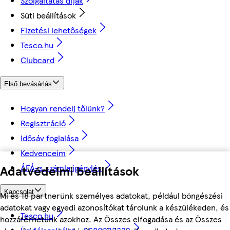
Szolgáltatás díjak
Süti beállítások
Fizetési lehetőségek
Tesco.hu
Clubcard
Első bevásárlás
Hogyan rendelj tőlünk?
Regisztráció
Idősáv foglalása
Kedvenceim
Adatvédelmi beállítások
ÁFÁ-s számla igénylés
Kapcsolat
Mi és 18 partnerünk személyes adatokat, például böngészési
adatokat vagy egyedi azonosítókat tárolunk a készülékeden, és
Tesco.hu
hozzáférhetünk azokhoz. Az Összes elfogadása és az Összes