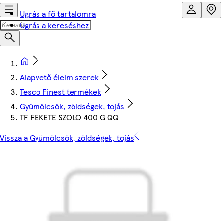
Ugrás a fő tartalomra
Ugrás a kereséshez
Alapvető élelmiszerek
Tesco Finest termékek
Gyümölcsök, zöldségek, tojás
TF FEKETE SZOLO 400 G QQ
Vissza a Gyümölcsök, zöldségek, tojás