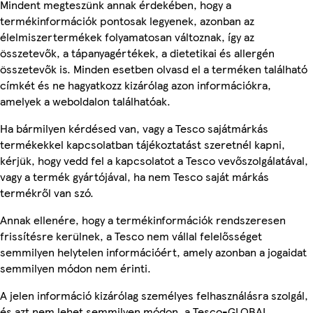
Mindent megteszünk annak érdekében, hogy a
termékinformációk pontosak legyenek, azonban az
élelmiszertermékek folyamatosan változnak, így az
összetevők, a tápanyagértékek, a dietetikai és allergén
összetevők is. Minden esetben olvasd el a terméken található
címkét és ne hagyatkozz kizárólag azon információkra,
amelyek a weboldalon találhatóak.
Ha bármilyen kérdésed van, vagy a Tesco sajátmárkás
termékekkel kapcsolatban tájékoztatást szeretnél kapni,
kérjük, hogy vedd fel a kapcsolatot a Tesco vevőszolgálatával,
vagy a termék gyártójával, ha nem Tesco saját márkás
termékről van szó.
Annak ellenére, hogy a termékinformációk rendszeresen
frissítésre kerülnek, a Tesco nem vállal felelősséget
semmilyen helytelen információért, amely azonban a jogaidat
semmilyen módon nem érinti.
A jelen információ kizárólag személyes felhasználásra szolgál,
és azt nem lehet semmilyen módon, a Tesco-GLOBAL