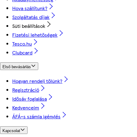
Hova szállítunk?
Szolgáltatás díjak
Süti beállítások
Fizetési lehetőségek
Tesco.hu
Clubcard
Első bevásárlás
Hogyan rendelj tőlünk?
Regisztráció
Idősáv foglalása
Kedvenceim
ÁFÁ-s számla igénylés
Kapcsolat