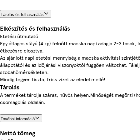
Tárolás és felhasználás
Elkészítés és felhasználás
Etetési útmutató
Egy átlagos súlyú (4 kg) felnőtt macska napi adagja 2-3 tasak, 
étkezésre elosztva.
Az ajánlott napi etetési mennyiség a macska aktivitási szintjétől
állapotától és az időjárási viszonyoktól függően változhat. Tálal
szobahőmérsékleten.
Mindig tegyen tiszta, friss vizet az eledel mellé!
Tárolás
A terméket tárolja száraz, hűvös helyen.Minőségét megőrzi (hó
csomagolás oldalán.
További információ
Nettó tömeg