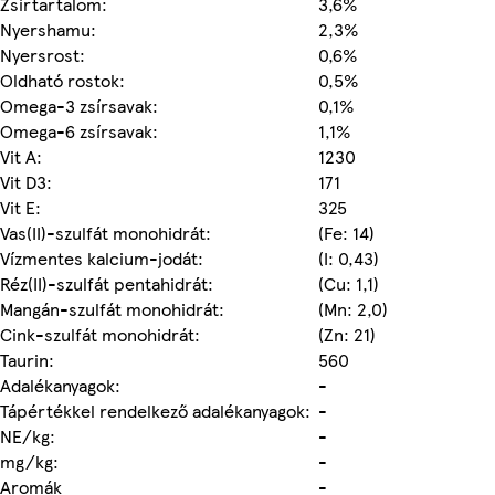
Zsírtartalom:
3,6%
Nyershamu:
2,3%
Nyersrost:
0,6%
Oldható rostok:
0,5%
Omega-3 zsírsavak:
0,1%
Omega-6 zsírsavak:
1,1%
Vit A:
1230
Vit D3:
171
Vit E:
325
Vas(II)-szulfát monohidrát:
(Fe: 14)
Vízmentes kalcium-jodát:
(I: 0,43)
Réz(II)-szulfát pentahidrát:
(Cu: 1,1)
Mangán-szulfát monohidrát:
(Mn: 2,0)
Cink-szulfát monohidrát:
(Zn: 21)
Taurin:
560
Adalékanyagok:
-
Tápértékkel rendelkező adalékanyagok:
-
NE/kg:
-
mg/kg:
-
Aromák
-