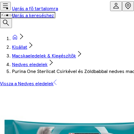
Ugrás a fő tartalomra
Ugrás a kereséshez
Kisállat
Macskaeledelek & Kiegészítők
Nedves eledelek
Purina One Sterilcat Csirkével és Zöldbabbal nedves mac
Vissza a Nedves eledelek