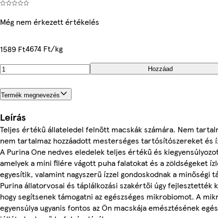
Még nem érkezett értékelés
4674 Ft/kg
1589 Ft
Hozzáad
Termék megnevezés
Leírás
Teljes értékű állateledel felnőtt macskák számára. Nem tarta
nem tartalmaz hozzáadott mesterséges tartósítószereket és í
A Purina One nedves eledelek teljes értékű és kiegyensúlyozo
amelyek a mini filére vágott puha falatokat és a zöldségeket íz
egyesítik, valamint nagyszerű ízzel gondoskodnak a minőségi tá
Purina állatorvosai és táplálkozási szakértői úgy fejlesztették 
hogy segítsenek támogatni az egészséges mikrobiomot. A mi
egyensúlya ugyanis fontos az Ön macskája emésztésének egés