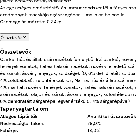
jólléte kedvező befolyásolásához.
Az egészséges emésztéstől és immunrendszertől a fényes szőr
eredmények macskája egészségében - ma is és holnap is.
Csomagolás mérete: 0.34kg
Összetevők
Összetevők
Csirke: hús és állati származékok (amelyből 5% csirke), növény
fehérjekivonatok, hal és halszármazékok, növényi eredetű szá
és zsírok, ásványi anyagok, zöldségek (0, 6% dehidratált zöldb
4% zöldbabbal), különféle cukrok, Marha: hús és állati szárma
4% marha), növényi fehérjekivonatok, hal és halszármazékok, 
származékok, olajok és zsírok, ásványi anyagok, különféle cukr
6% dehidratált sárgarépa, egyenértékű 5, 4% sárgarépával)
Tápanyagtartalom
Átlagos tápérték
Analitikai összetevők
Nedvességtartalom:
78,0%
Fehérje:
13,0%