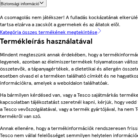
Biztonsági információ
A csomagolás nem játékszer! A fulladás kockázatának elkerül
tartsa elzárva a zacskót a gyermekek és az állatok elől.
Kategória összes termékének megtekintése
Termékleírás használatával
Mindent megteszünk annak érdekében, hogy a termékinformá
legyenek, azonban az élelmiszertermékek folyamatosan változn
összetevők, a tápanyagértékek, a dietetikai és allergén összet
esetben olvasd el a terméken található címkét és ne hagyatkoz
információkra, amelyek a weboldalon találhatóak.
Ha bármilyen kérdésed van, vagy a Tesco sajátmárkás termék
kapcsolatban tájékoztatást szeretnél kapni, kérjük, hogy vedd 
a Tesco vevőszolgálatával, vagy a termék gyártójával, ha nem 
termékről van szó.
Annak ellenére, hogy a termékinformációk rendszeresen frissí
Tesco nem vállal felelősséget semmilyen helytelen információ