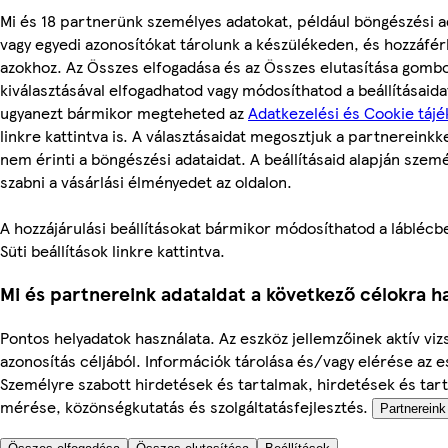
Mi és 18 partnerünk személyes adatokat, például böngészési a
vagy egyedi azonosítókat tárolunk a készülékeden, és hozzáfé
azokhoz. Az Összes elfogadása és az Összes elutasítása gomb
kiválasztásával elfogadhatod vagy módosíthatod a beállításaidat
ugyanezt bármikor megteheted az
Adatkezelési és Cookie tájé
linkre kattintva is. A választásaidat megosztjuk a partnereinkke
nem érinti a böngészési adataidat. A beállításaid alapján szem
szabni a vásárlási élményedet az oldalon.
A hozzájárulási beállításokat bármikor módosíthatod a láblécbe
Süti beállítások linkre kattintva.
Mi és partnereink adataidat a következő célokra ha
Pontos helyadatok használata. Az eszköz jellemzőinek aktív viz
azonosítás céljából. Információk tárolása és/vagy elérése az 
Személyre szabott hirdetések és tartalmak, hirdetések és tar
mérése, közönségkutatás és szolgáltatásfejlesztés.
Partnereink 