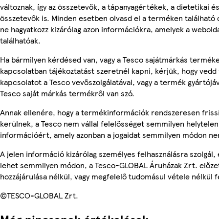
változnak, így az összetevők, a tápanyagértékek, a dietetikai és
összetevők is. Minden esetben olvasd el a terméken található
ne hagyatkozz kizárólag azon információkra, amelyek a webold
találhatóak.
Ha bármilyen kérdésed van, vagy a Tesco sajátmárkás termék
kapcsolatban tájékoztatást szeretnél kapni, kérjük, hogy vedd 
kapcsolatot a Tesco vevőszolgálatával, vagy a termék gyártójá
Tesco saját márkás termékről van szó.
Annak ellenére, hogy a termékinformációk rendszeresen friss
kerülnek, a Tesco nem vállal felelősséget semmilyen helytelen
információért, amely azonban a jogaidat semmilyen módon nem
A jelen információ kizárólag személyes felhasználásra szolgál,
lehet semmilyen módon, a Tesco-GLOBAL Áruházak Zrt. előzet
hozzájárulása nélkül, vagy megfelelő tudomásul vétele nélkül f
©TESCO-GLOBAL Zrt.
Még nincsenek értékelések