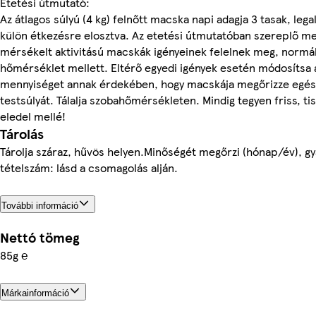
Etetési útmutató:
Az átlagos súlyú (4 kg) felnőtt macska napi adagja 3 tasak, lega
külön étkezésre elosztva. Az etetési útmutatóban szereplő m
mérsékelt aktivitású macskák igényeinek felelnek meg, normál
hőmérséklet mellett. Eltérő egyedi igények esetén módosítsa 
mennyiséget annak érdekében, hogy macskája megőrizze egé
testsúlyát. Tálalja szobahőmérsékleten. Mindig tegyen friss, tis
eledel mellé!
Tárolás
Tárolja száraz, hűvös helyen.Minőségét megőrzi (hónap/év), gy
tételszám: lásd a csomagolás alján.
További információ
Nettó tömeg
85g ℮
Márkainformáció