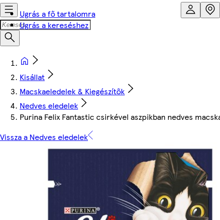
Ugrás a fő tartalomra
Ugrás a kereséshez
Kisállat
Macskaeledelek & Kiegészítők
Nedves eledelek
Purina Felix Fantastic csirkével aszpikban nedves macsk
Vissza a Nedves eledelek