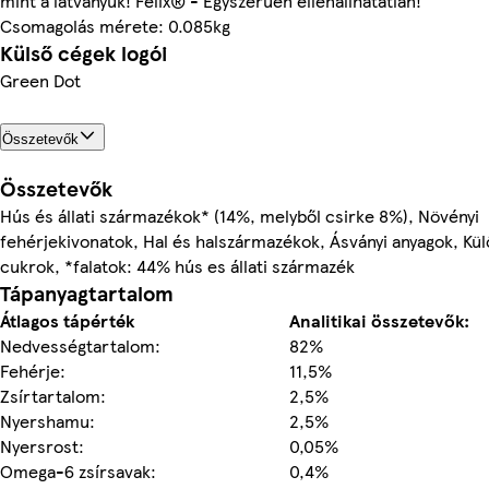
mint a látványuk! Felix® - Egyszerűen ellenállhatatlan!
Csomagolás mérete: 0.085kg
Külső cégek logói
Green Dot
Összetevők
Összetevők
Hús és állati származékok* (14%, melyből csirke 8%), Növényi
fehérjekivonatok, Hal és halszármazékok, Ásványi anyagok, Kül
cukrok, *falatok: 44% hús es állati származék
Tápanyagtartalom
Átlagos tápérték
Analitikai összetevők:
Nedvességtartalom:
82%
Fehérje:
11,5%
Zsírtartalom:
2,5%
Nyershamu:
2,5%
Nyersrost:
0,05%
Omega-6 zsírsavak:
0,4%