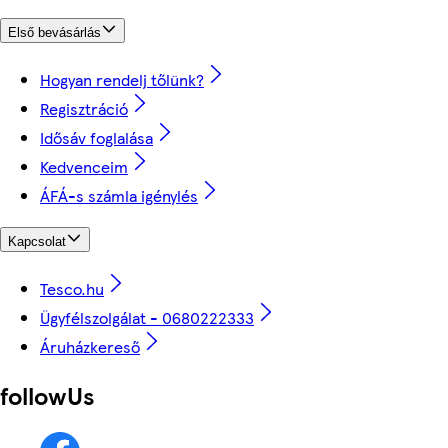
Első bevásárlás
Hogyan rendelj tőlünk?
Regisztráció
Idősáv foglalása
Kedvenceim
ÁFÁ-s számla igénylés
Kapcsolat
Tesco.hu
Ügyfélszolgálat - 0680222333
Áruházkereső
followUs