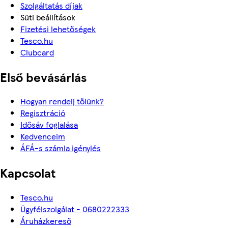
Szolgáltatás díjak
Süti beállítások
Fizetési lehetőségek
Tesco.hu
Clubcard
Első bevásárlás
Hogyan rendelj tőlünk?
Regisztráció
Idősáv foglalása
Kedvenceim
ÁFÁ-s számla igénylés
Kapcsolat
Tesco.hu
Ügyfélszolgálat - 0680222333
Áruházkereső