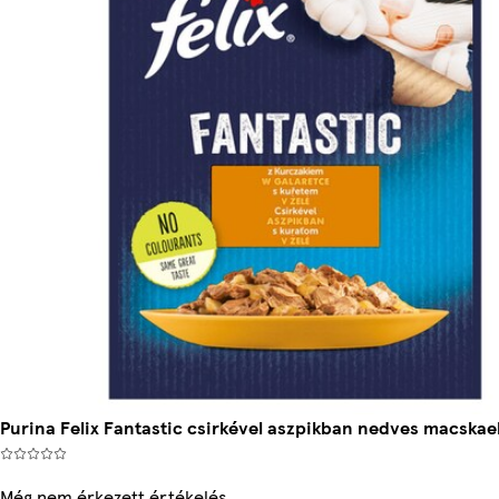
Purina Felix Fantastic csirkével aszpikban nedves macskael
Még nem érkezett értékelés