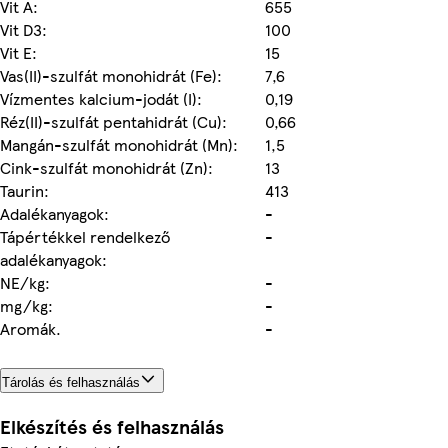
Vit A:
655
Vit D3:
100
Vit E:
15
Vas(II)-szulfát monohidrát (Fe):
7,6
Vízmentes kalcium-jodát (I):
0,19
Réz(II)-szulfát pentahidrát (Cu):
0,66
Mangán-szulfát monohidrát (Mn):
1,5
Cink-szulfát monohidrát (Zn):
13
Taurin:
413
Adalékanyagok:
-
Tápértékkel rendelkező
-
adalékanyagok:
NE/kg:
-
mg/kg:
-
Aromák.
-
Tárolás és felhasználás
Elkészítés és felhasználás