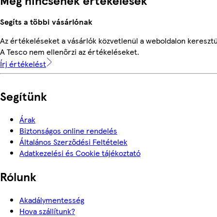
Segíts a többi vásárlónak
Az értékeléseket a vásárlók közvetlenül a weboldalon keresztül
A Tesco nem ellenőrzi az értékeléseket.
Írj értékelést
Segítünk
Árak
Biztonságos online rendelés
Általános Szerződési Feltételek
Adatkezelési és Cookie tájékoztató
Rólunk
Akadálymentesség
Hova szállítunk?