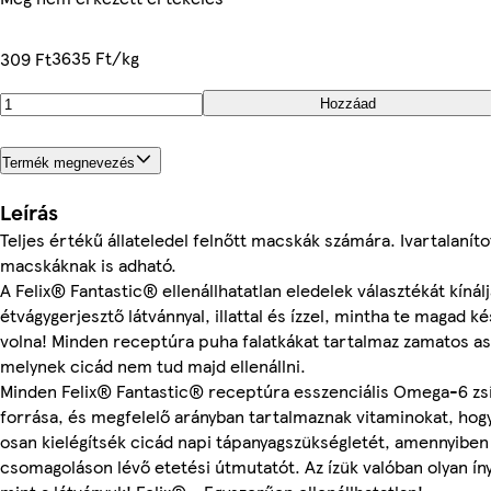
3635 Ft/kg
309 Ft
Hozzáad
Termék megnevezés
Leírás
Teljes értékű állateledel felnőtt macskák számára. Ivartalaníto
macskáknak is adható.
A Felix® Fantastic® ellenállhatatlan eledelek választékát kínálj
étvágygerjesztő látvánnyal, illattal és ízzel, mintha te magad ké
volna! Minden receptúra puha falatkákat tartalmaz zamatos a
melynek cicád nem tud majd ellenállni.
Minden Felix® Fantastic® receptúra esszenciális Omega-6 zs
forrása, és megfelelő arányban tartalmaznak vitaminokat, ho
osan kielégítsék cicád napi tápanyagszükségletét, amennyiben
csomagoláson lévő etetési útmutatót. Az ízük valóban olyan ín