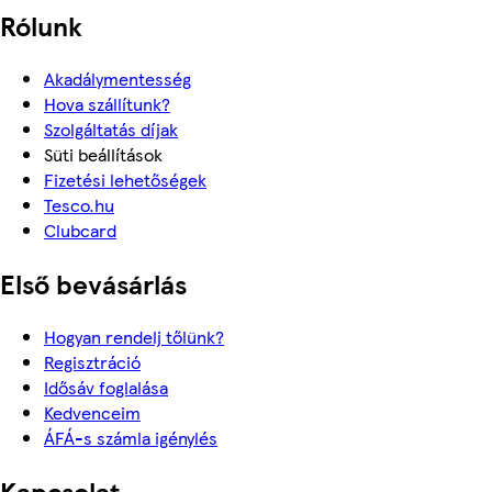
Rólunk
Akadálymentesség
Hova szállítunk?
Szolgáltatás díjak
Süti beállítások
Fizetési lehetőségek
Tesco.hu
Clubcard
Első bevásárlás
Hogyan rendelj tőlünk?
Regisztráció
Idősáv foglalása
Kedvenceim
ÁFÁ-s számla igénylés
Kapcsolat