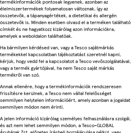
termékinformációk pontosak legyenek, azonban az
élelmiszertermékek folyamatosan változnak, így az
összetevők, a tápanyagértékek, a dietetikai és allergén
összetevők is. Minden esetben olvasd el a terméken található
címkét és ne hagyatkozz kizárólag azon információkra,
amelyek a weboldalon találhatóak.
Ha bármilyen kérdésed van, vagy a Tesco sajátmárkás
termékekkel kapcsolatban tájékoztatást szeretnél kapni,
kérjük, hogy vedd fel a kapcsolatot a Tesco vevőszolgálatával,
vagy a termék gyártójával, ha nem Tesco saját márkás
termékről van szó.
Annak ellenére, hogy a termékinformációk rendszeresen
frissítésre kerülnek, a Tesco nem vállal felelősséget
semmilyen helytelen információért, amely azonban a jogaidat
semmilyen módon nem érinti.
A jelen információ kizárólag személyes felhasználásra szolgál,
és azt nem lehet semmilyen módon, a Tesco-GLOBAL
Áruházak Zrt. előzetes írásbeli hozzájárulása nélkül, vagy