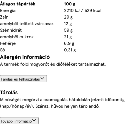
Átlagos tápérték
100 g
Energia
2210 kJ / 529 kcal
Zsír
29 g
amelyből telített zsírsavak
12 g
Szénhidrát
59 g
amelyből cukrok
21 g
Fehérje
6,9 g
Só
0,31 g
Allergén információ
A termék földimogyorót és dióféléket tartalmazhat.
Tárolás és felhasználás
Tárolás
Minőségét megőrzi a csomagolás hátoldalán jelzett időpontig
(nap/hónap/év). Száraz, hűvös helyen tárolandó.
További információ