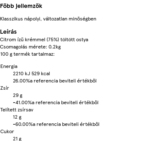
Főbb jellemzők
Klasszikus nápolyi, változatlan minőségben
Leírás
Citrom ízű krémmel (75%) töltött ostya
Csomagolás mérete: 0.2kg
100 g termék tartalmaz:
Energia
2210
kJ
529
kcal
26.00%
a referencia beviteli értékből
Zsír
29
g
-
41.00%
a referencia beviteli értékből
Telített zsírsav
12
g
-
60.00%
a referencia beviteli értékből
Cukor
21
g