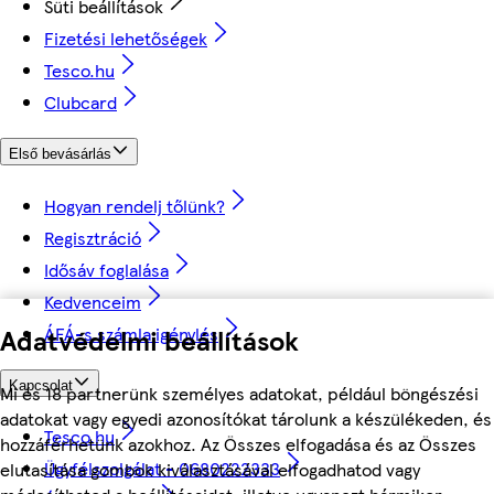
Süti beállítások
Fizetési lehetőségek
Tesco.hu
Clubcard
Első bevásárlás
Hogyan rendelj tőlünk?
Regisztráció
Idősáv foglalása
Kedvenceim
Adatvédelmi beállítások
ÁFÁ-s számla igénylés
Kapcsolat
Mi és 18 partnerünk személyes adatokat, például böngészési
adatokat vagy egyedi azonosítókat tárolunk a készülékeden, és
Tesco.hu
hozzáférhetünk azokhoz. Az Összes elfogadása és az Összes
Ügyfélszolgálat - 0680222333
elutasítása gombok kiválasztásával elfogadhatod vagy