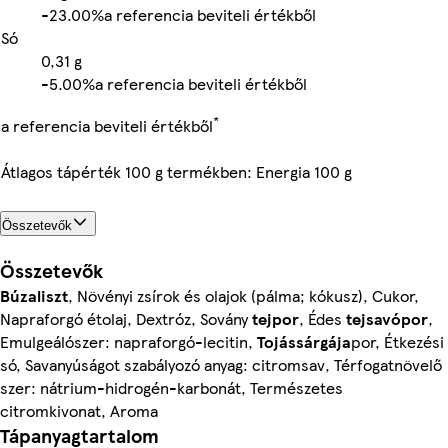
-
23.00%
a referencia beviteli értékből
Só
0,31
g
-
5.00%
a referencia beviteli értékből
*
a referencia beviteli értékből
Átlagos tápérték 100 g termékben: Energia 100 g
Összetevők
Összetevők
Búzaliszt
, Növényi zsírok és olajok (pálma; kókusz), Cukor,
Napraforgó étolaj, Dextróz, Sovány
tejpor
, Édes
tejsavópor
,
Emulgeálószer: napraforgó-lecitin,
Tojássárgája
por, Étkezési
só, Savanyúságot szabályozó anyag: citromsav, Térfogatnövelő
szer: nátrium-hidrogén-karbonát, Természetes
citromkivonat, Aroma
Tápanyagtartalom