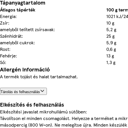
Tápanyagtartalom
Átlagos tápérték
100 g ter
Energia:
1021 kJ/24
Zsír:
10 g
amelyből telített zsírsavak:
5,2 g
Szénhidrát:
25 g
amelyből cukrok:
5,9 g
Rost:
0,6 g
Fehérje:
13 g
Só:
1,3 g
Allergén információ
A termék tojást és halat tartalmazhat.
Tárolás és felhasználás
Elkészítés és felhasználás
Elkészítési javaslat mikrohullámú sütőben:
Távolítson el minden csomagolást. Helyezze a terméket a mik
másodpercig (800 W-on). Ne melegítse újra. Minden készülék e