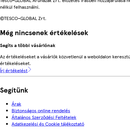
Tesco-GLOBAL Áruházak Zrt. előzetes írásbeli hozzájárulása n
nélkül felhasználni.
©TESCO-GLOBAL Zrt.
Még nincsenek értékelések
Segíts a többi vásárlónak
Az értékeléseket a vásárlók közvetlenül a weboldalon keresztül
értékeléseket.
Írj értékelést
Segítünk
Árak
Biztonságos online rendelés
Általános Szerződési Feltételek
Adatkezelési és Cookie tájékoztató