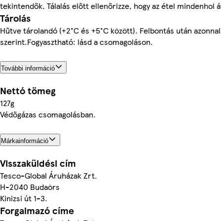
tekintendők. Tálalás előtt ellenőrizze, hogy az étel mindenhol
Tárolás
Hűtve tárolandó (+2°C és +5°C között). Felbontás után azonnal 
szerint.Fogyasztható: lásd a csomagoláson.
További információ
Nettó tömeg
127g
Védőgázas csomagolásban.
Márkainformáció
Visszaküldési cím
Tesco-Global Áruházak Zrt.
H-2040 Budaörs
Kinizsi út 1-3.
Forgalmazó címe