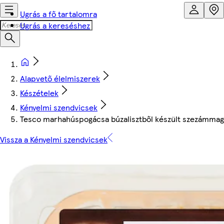
Ugrás a fő tartalomra
Ugrás a kereséshez
Alapvető élelmiszerek
Készételek
Kényelmi szendvicsek
Tesco marhahúspogácsa búzalisztből készült szezámmag
Vissza a Kényelmi szendvicsek