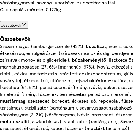
vöröshagymával, savanyú uborkával és cheddar sajttal.
Csomagolás mérete: 0.127kg
Összetevők
Összetevők
Szezámmagos hamburgerzsemle (42%) [
búzaliszt
, ivóvíz, cuk
étkezési só, emulgeálószer (zsírsavak mono- és digliceridjein
zsírsavak mono- és digliceridiei),
búzakeményítő
, lisztkezelő
marhahúspogácsa (27, 6%) [marhahús (97%), ivóvíz, étkezési s
ribizli, cékla), maltodextrin, szárított céklakoncentrátum, glük
sovány
tej
, étkezési só, oltóenzim, tejsavbaktérium-kultúra, sz
[ketchup (61, 5%) (paradicsomsűrítmény, ivóvíz, cukor, szesze
limelé sűrítmény, fűszerek, természetes paradicsom aroma), m
mustármag
, szeszecet, borecet, étkezési só, repceolaj, fűsze
tartalmaz), stabilizátor (xantángumi), savanyúságot szabályozó 
vöröshagyma (7, 2%) [vöröshagyma, ivóvíz, szeszecet, étkezési
metabiszulfit
, aszkorbinsav), stabilizátor (xantángumi)], Savan
szeszecet, étkezési só, kapor, fűszerek (
mustárt
tartalmaz))