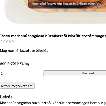
Tesco marhahúspogácsa búzalisztből készült szezámmagos
Még nem érkezett értékelés
7079 Ft/kg
899 Ft
Hozzáad
Termék megnevezés
Leírás
Marhahúspogácsa búzalisztből készült szezámmagos hamburge