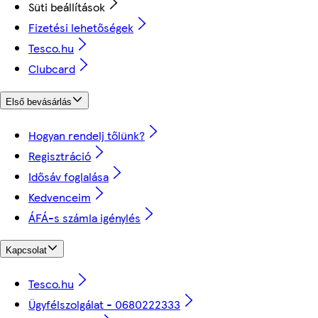
Süti beállítások
Fizetési lehetőségek
Tesco.hu
Clubcard
Első bevásárlás
Hogyan rendelj tőlünk?
Regisztráció
Idősáv foglalása
Kedvenceim
ÁFÁ-s számla igénylés
Kapcsolat
Tesco.hu
Ügyfélszolgálat - 0680222333