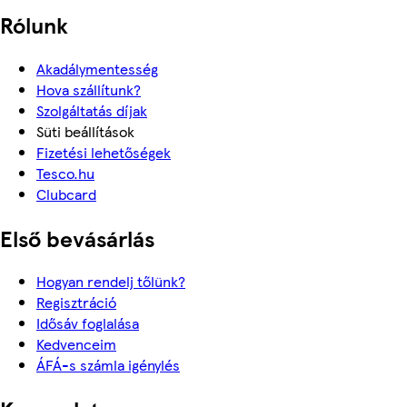
Rólunk
Akadálymentesség
Hova szállítunk?
Szolgáltatás díjak
Süti beállítások
Fizetési lehetőségek
Tesco.hu
Clubcard
Első bevásárlás
Hogyan rendelj tőlünk?
Regisztráció
Idősáv foglalása
Kedvenceim
ÁFÁ-s számla igénylés