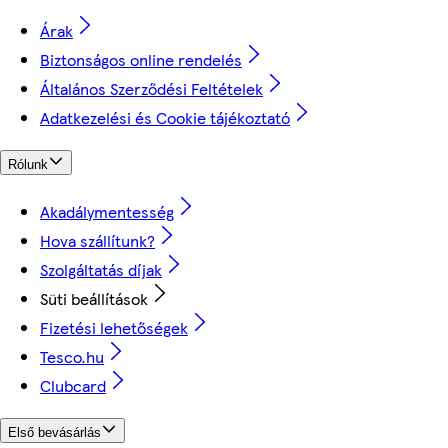
Árak
Biztonságos online rendelés
Általános Szerződési Feltételek
Adatkezelési és Cookie tájékoztató
Rólunk
Akadálymentesség
Hova szállítunk?
Szolgáltatás díjak
Süti beállítások
Fizetési lehetőségek
Tesco.hu
Clubcard
Első bevásárlás