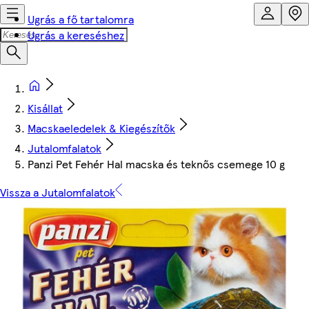
Ugrás a fő tartalomra
Ugrás a kereséshez
Kisállat
Macskaeledelek & Kiegészítők
Jutalomfalatok
Panzi Pet Fehér Hal macska és teknős csemege 10 g
Vissza a Jutalomfalatok