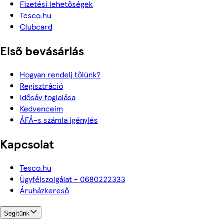
Fizetési lehetőségek
Tesco.hu
Clubcard
Első bevásárlás
Hogyan rendelj tőlünk?
Regisztráció
Idősáv foglalása
Kedvenceim
ÁFÁ-s számla igénylés
Kapcsolat
Tesco.hu
Ügyfélszolgálat - 0680222333
Áruházkereső
Segítünk