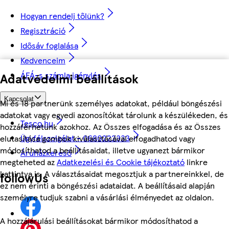
Hogyan rendelj tőlünk?
Regisztráció
Idősáv foglalása
Kedvenceim
ÁFÁ-s számla igénylés
Adatvédelmi beállítások
Kapcsolat
Mi és 18 partnerünk személyes adatokat, például böngészési
adatokat vagy egyedi azonosítókat tárolunk a készülékeden, és
Tesco.hu
hozzáférhetünk azokhoz. Az Összes elfogadása és az Összes
Ügyfélszolgálat - 0680222333
elutasítása gombok kiválasztásával elfogadhatod vagy
módosíthatod a beállításaidat, illetve ugyanezt bármikor
Áruházkereső
megteheted az
Adatkezelési és Cookie tájékoztató
linkre
kattintva is. A választásaidat megosztjuk a partnereinkkel, de
followUs
ez nem érinti a böngészési adataidat. A beállításaid alapján
személyre tudjuk szabni a vásárlási élményedet az oldalon.
A hozzájárulási beállításokat bármikor módosíthatod a