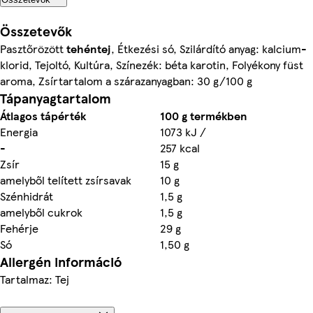
Összetevők
Pasztőrözött
tehéntej
, Étkezési só, Szilárdító anyag: kalcium-
klorid, Tejoltó, Kultúra, Színezék: béta karotin, Folyékony füst
aroma, Zsírtartalom a szárazanyagban: 30 g/100 g
Tápanyagtartalom
Átlagos tápérték
100 g termékben
Energia
1073 kJ /
-
257 kcal
Zsír
15 g
amelyből telített zsírsavak
10 g
Szénhidrát
1,5 g
amelyből cukrok
1,5 g
Fehérje
29 g
Só
1,50 g
Allergén információ
Tartalmaz: Tej