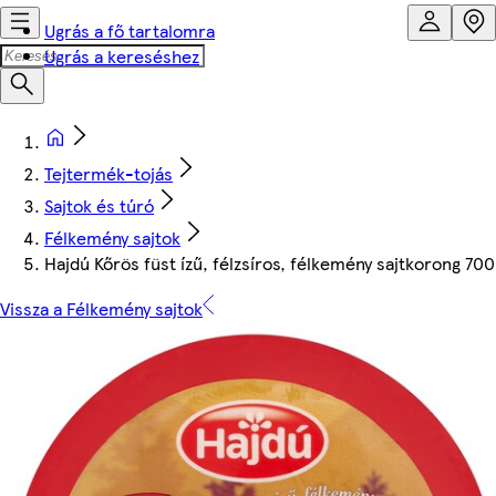
Ugrás a fő tartalomra
Ugrás a kereséshez
Tejtermék-tojás
Sajtok és túró
Félkemény sajtok
Hajdú Kőrös füst ízű, félzsíros, félkemény sajtkorong 700
Vissza a Félkemény sajtok