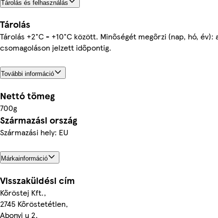
Tárolás és felhasználás
Tárolás
Tárolás +2°C - +10°C között. Minőségét megőrzi (nap, hó, év): 
csomagoláson jelzett időpontig.
További információ
Nettó tömeg
700g
Származási ország
Származási hely: EU
Márkainformáció
Visszaküldési cím
Kőröstej Kft.,
2745 Kőröstetétlen,
Abonyi u 2.