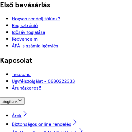
Első bevásárlás
Hogyan rendelj tőlünk?
Regisztráció
Idősáv foglalása
Kedvenceim
ÁFÁ-s számla igénylés
Kapcsolat
Tesco.hu
Ügyfélszolgálat - 0680222333
Áruházkereső
Segítünk
Árak
Biztonságos online rendelés