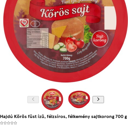
Hajdú Kőrös füst ízű, félzsíros, félkemény sajtkorong 700 g