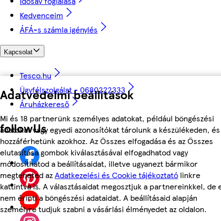
Idősáv foglalása
Kedvenceim
ÁFÁ-s számla igénylés
Kapcsolat
Tesco.hu
Ügyfélszolgálat - 0680222333
Adatvédelmi beállítások
Áruházkereső
Mi és 18 partnerünk személyes adatokat, például böngészési
followUs
adatokat vagy egyedi azonosítókat tárolunk a készülékeden, és
hozzáférhetünk azokhoz. Az Összes elfogadása és az Összes
elutasítása gombok kiválasztásával elfogadhatod vagy
módosíthatod a beállításaidat, illetve ugyanezt bármikor
megteheted az
Adatkezelési és Cookie tájékoztató
linkre
kattintva is. A választásaidat megosztjuk a partnereinkkel, de 
nem érinti a böngészési adataidat. A beállításaid alapján
személyre tudjuk szabni a vásárlási élményedet az oldalon.