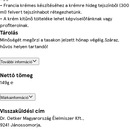
- Francia krémes készítéséhez a krémre hideg tejszínből (300
ml) felvert tejszínhabot rétegezhetünk.
- A krém kitűnő tölteléke lehet képviselőfánknak vagy
profiterolnak.
Tárolás
Minőségét megőrzi a tasakon jelzett hónap végéig.Száraz,
hűvös helyen tartandó!
További információ
Nettó tömeg
149g ℮
Márkainformáció
Visszaküldési cím
Dr. Oetker Magyarország Élelmiszer Kft.,
9241 Jánossomorja,