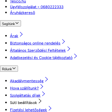
Tesco.hu
Ügyfélszolgálat - 0680222333
Áruházkereső
Segítünk
Árak
Biztonságos online rendelés
Általános Szerződési Feltételek
Adatkezelési és Cookie tájékoztató
Rólunk
Akadálymentesség
Hova szállítunk?
Szolgáltatás díjak
Süti beállítások
Fizetési lehetőségek