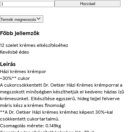
Hozzáad
Termék megnevezés
Főbb jellemzők
12 szelet krémes elkészítéséhez
Kevésbé édes
Leírás
Házi krémes krémpor
-30%** cukor
A cukorcsökkentett Dr. Oetker Házi Krémes krémporral a
megszokott minőségben készíthetjük el kedvenc házias ízű
krémesünket. Elkészítése egyszerű, hideg tejjel felverve
máris kész a krémes finomság!
**A Dr. Oetker Házi krémes krémhez képest 30%-kal
csökkentett cukortartalmú.
Csomagolás mérete: 0.149kg