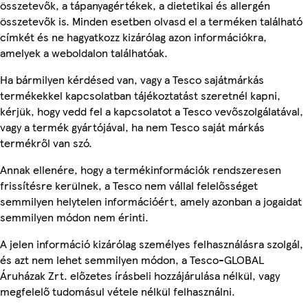
összetevők, a tápanyagértékek, a dietetikai és allergén
összetevők is. Minden esetben olvasd el a terméken található
címkét és ne hagyatkozz kizárólag azon információkra,
amelyek a weboldalon találhatóak.
Ha bármilyen kérdésed van, vagy a Tesco sajátmárkás
termékekkel kapcsolatban tájékoztatást szeretnél kapni,
kérjük, hogy vedd fel a kapcsolatot a Tesco vevőszolgálatával,
vagy a termék gyártójával, ha nem Tesco saját márkás
termékről van szó.
Annak ellenére, hogy a termékinformációk rendszeresen
frissítésre kerülnek, a Tesco nem vállal felelősséget
semmilyen helytelen információért, amely azonban a jogaidat
semmilyen módon nem érinti.
A jelen információ kizárólag személyes felhasználásra szolgál,
és azt nem lehet semmilyen módon, a Tesco-GLOBAL
Áruházak Zrt. előzetes írásbeli hozzájárulása nélkül, vagy
megfelelő tudomásul vétele nélkül felhasználni.