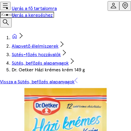
Ugrás a fő tartalomra
Ugrás a kereséshez
Alapvető élelmiszerek
Sütés-főzés hozzávalók
Sütés, befőzés alapanyagok
Dr. Oetker Házi krémes krém 149 g
Vissza a Sütés, befőzés alapanyagok