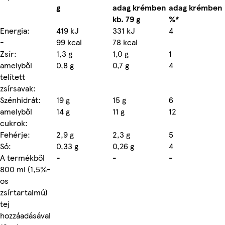
g
adag krémben
adag krémben
kb. 79 g
%*
Energia:
419 kJ
331 kJ
4
-
99 kcal
78 kcal
Zsír:
1,3 g
1,0 g
1
amelyből
0,8 g
0,7 g
4
telített
zsírsavak:
Szénhidrát:
19 g
15 g
6
amelyből
14 g
11 g
12
cukrok:
Fehérje:
2,9 g
2,3 g
5
Só:
0,33 g
0,26 g
4
A termékből
-
-
-
800 ml (1,5%-
os
zsírtartalmú)
tej
hozzáadásával