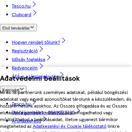
Tesco.hu
Clubcard
Első bevásárlás
Hogyan rendelj tőlünk?
Regisztráció
Idősáv foglalása
Kedvenceim
Adatvédelmi beállítások
ÁFÁ-s számla igénylés
Kapcsolat
Mi és 18 partnerünk személyes adatokat, például böngészési
adatokat vagy egyedi azonosítókat tárolunk a készülékeden, és
Tesco.hu
hozzáférhetünk azokhoz. Az Összes elfogadása és az Összes
Ügyfélszolgálat - 0680222333
elutasítása gombok kiválasztásával elfogadhatod vagy
módosíthatod a beállításaidat, illetve ugyanezt bármikor
Áruházkereső
megteheted az
Adatkezelési és Cookie tájékoztató
linkre