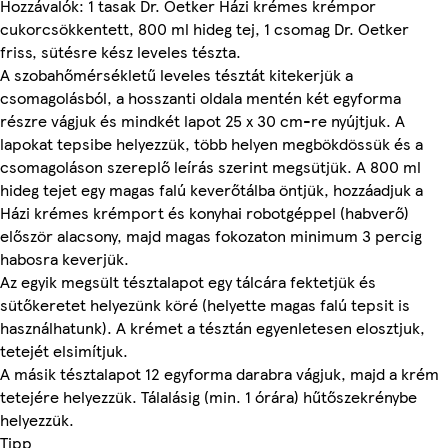
Hozzávalók: 1 tasak Dr. Oetker Házi krémes krémpor
cukorcsökkentett, 800 ml hideg tej, 1 csomag Dr. Oetker
friss, sütésre kész leveles tészta.
A szobahőmérsékletű leveles tésztát kitekerjük a
csomagolásból, a hosszanti oldala mentén két egyforma
részre vágjuk és mindkét lapot 25 x 30 cm-re nyújtjuk. A
lapokat tepsibe helyezzük, több helyen megbökdössük és a
csomagoláson szereplő leírás szerint megsütjük. A 800 ml
hideg tejet egy magas falú keverőtálba öntjük, hozzáadjuk a
Házi krémes krémport és konyhai robotgéppel (habverő)
először alacsony, majd magas fokozaton minimum 3 percig
habosra keverjük.
Az egyik megsült tésztalapot egy tálcára fektetjük és
sütőkeretet helyezünk köré (helyette magas falú tepsit is
használhatunk). A krémet a tésztán egyenletesen elosztjuk,
tetejét elsimítjuk.
A másik tésztalapot 12 egyforma darabra vágjuk, majd a krém
tetejére helyezzük. Tálalásig (min. 1 órára) hűtőszekrénybe
helyezzük.
Tipp