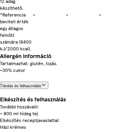
12 adag
készíthető.
*Referencia
-
-
-
beviteli érték
egy átlagos
felnőtt
számára (8400
kJ/2000 kcal).
Allergén információ
Tartalmazhat: glutén, tojás.
-30% cukor
Tárolás és felhasználás
Elkészítés és felhasználás
További hozzávaló:
- 800 ml hideg tej
Elkészítés receptjavaslattal:
Házi krémes