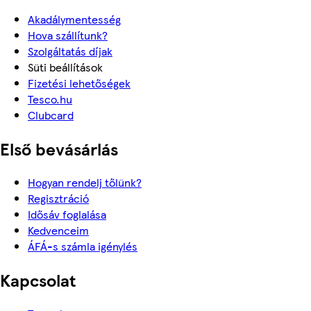
Akadálymentesség
Hova szállítunk?
Szolgáltatás díjak
Süti beállítások
Fizetési lehetőségek
Tesco.hu
Clubcard
Első bevásárlás
Hogyan rendelj tőlünk?
Regisztráció
Idősáv foglalása
Kedvenceim
ÁFÁ-s számla igénylés
Kapcsolat