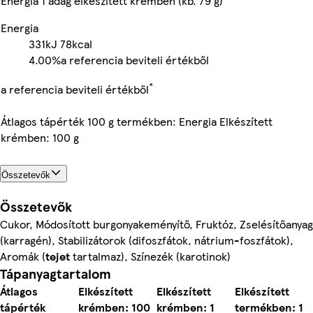
Energia 1 adag elkészített krémben (kb. 79 g)
Energia
331kJ
78kcal
4.00%
a referencia beviteli értékből
*
a referencia beviteli értékből
Átlagos tápérték 100 g termékben: Energia Elkészített
krémben: 100 g
Összetevők
Összetevők
Cukor, Módosított burgonyakeményítő, Fruktóz, Zselésítőanyag
(karragén), Stabilizátorok (difoszfátok, nátrium-foszfátok),
Aromák (
tejet
tartalmaz), Színezék (karotinok)
Tápanyagtartalom
Átlagos
Elkészített
Elkészített
Elkészített
tápérték
krémben: 100
krémben: 1
termékben: 1