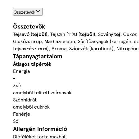
Összetevők
Összetevők
Tejsavó (
tejből
), Tejszín (11%) (
tejből
), Sovány
tej
, Cukor,
Glükózszirup, Marhazselatin, Sűrítőanyagok (karragén, s
tejsav-észterei), Aroma, Színezék (karotinok), Nitrogénn
Tápanyagtartalom
Átlagos tápérték
Energia
-
Zsír
amelyből telített zsírsavak
Szénhidrát
amelyből cukrok
Fehérje
Só
Allergén információ
Dióféléket tartalmazhat.