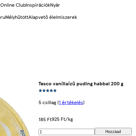
k
Online Club
Inspirációk
Nyár
ru
Mélyhűtött
Alapvető élelmiszerek
Tesco vaníliaízű puding habbal 200 g
5 csillag
(
1 értékelés
)
925 Ft/kg
185 Ft
Hozzáad