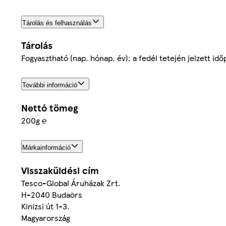
Tárolás és felhasználás
Tárolás
Fogyasztható (nap. hónap. év): a fedél tetején jelzett i
További információ
Nettó tömeg
200g ℮
Márkainformáció
Visszaküldési cím
Tesco-Global Áruházak Zrt.
H-2040 Budaörs
Kinizsi út 1-3.
Magyarország