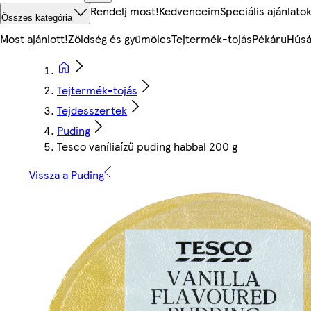
Rendelj most!
Kedvenceim
Speciális ajánlato
Összes kategória
Most ajánlott!
Zöldség és gyümölcs
Tejtermék-tojás
Pékáru
Húsá
Tejtermék-tojás
Tejdesszertek
Puding
Tesco vaníliaízű puding habbal 200 g
Vissza a Puding