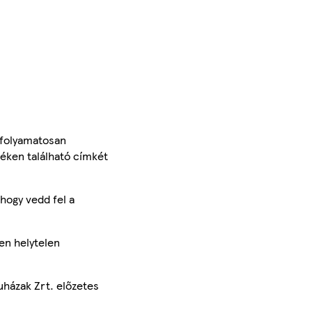
 folyamatosan
méken található címkét
hogy vedd fel a
en helytelen
uházak Zrt. előzetes