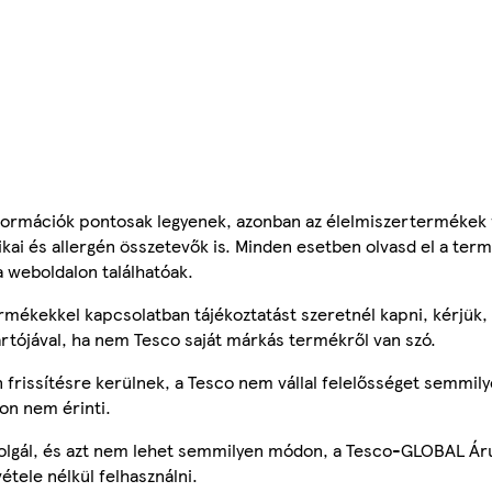
ormációk pontosak legyenek, azonban az élelmiszertermékek
tikai és allergén összetevők is. Minden esetben olvasd el a ter
a weboldalon találhatóak.
mékekkel kapcsolatban tájékoztatást szeretnél kapni, kérjük, 
ártójával, ha nem Tesco saját márkás termékről van szó.
frissítésre kerülnek, a Tesco nem vállal felelősséget semmily
on nem érinti.
szolgál, és azt nem lehet semmilyen módon, a Tesco-GLOBAL Ár
étele nélkül felhasználni.