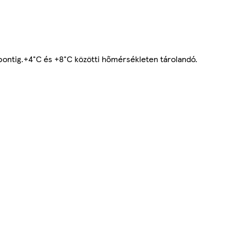
dőpontig.+4°C és +8°C közötti hőmérsékleten tárolandó.