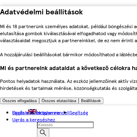
Adatvédelmi beállítások
Mi és 18 partnerünk személyes adatokat, például böngészési a
elutasítása gombok kiválasztásával elfogadhatod vagy módosíth
választásaidat megosztjuk a partnereinkkel, de ez nem érinti a
A hozzájárulási beállításokat bármikor módosíthatod a láblécben 
Mi és partnereink adataidat a következő célokra ha
Pontos helyadatok használata. Az eszköz jellemzőinek aktív viz
hirdetések és tartalmak mérése, közönségkutatás és szolgálta
Összes elfogadása
Összes elutasítása
Beállítások
Ugrás a fő tartalomra
English
Hogyan rendelj
Segítség
Ugrás a kereséshez