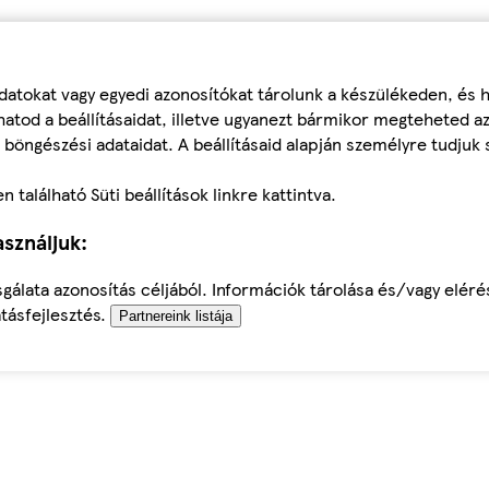
datokat vagy egyedi azonosítókat tárolunk a készülékeden, és
atod a beállításaidat, illetve ugyanezt bármikor megteheted a
 böngészési adataidat. A beállításaid alapján személyre tudjuk 
található Süti beállítások linkre kattintva.
sználjuk:
sgálata azonosítás céljából. Információk tárolása és/vagy elér
tásfejlesztés.
Partnereink listája