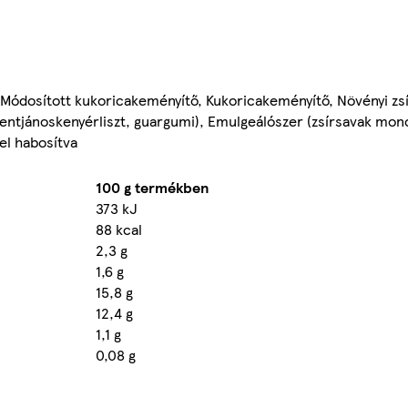
 Módosított kukoricakeményítő, Kukoricakeményítő, Növényi zsí
zentjánoskenyérliszt, guargumi), Emulgeálószer (zsírsavak mono
el habosítva
100 g termékben
373 kJ
88 kcal
2,3 g
1,6 g
15,8 g
12,4 g
1,1 g
0,08 g