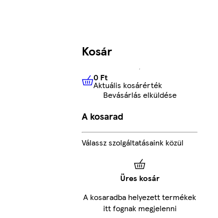
Kosár
0 Ft
Aktuális kosárérték
0 Ft
Aktuális kosárérték
Bevásárlás elküldése
A kosarad
Válassz szolgáltatásaink közül
Üres kosár
A kosaradba helyezett termékek
itt fognak megjelenni