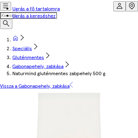
Ugrás a fő tartalomra
Ugrás a kereséshez
Speciális
Gluténmentes
Gabonapehely, zabkása
Naturmind gluténmentes zabpehely 500 g
Vissza a Gabonapehely, zabkása