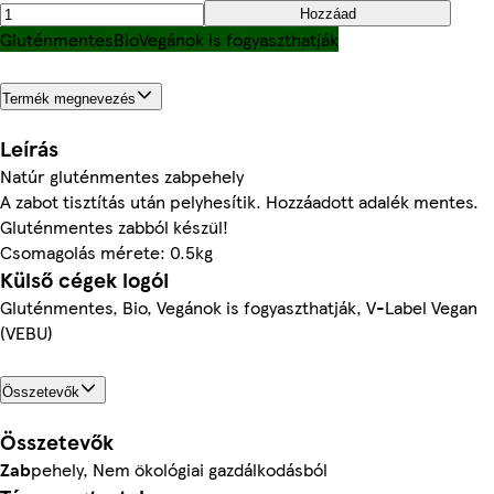
Hozzáad
Gluténmentes
Bio
Vegánok is fogyaszthatják
Termék megnevezés
Leírás
Natúr gluténmentes zabpehely
A zabot tisztítás után pelyhesítik. Hozzáadott adalék mentes.
Gluténmentes zabból készül!
Csomagolás mérete: 0.5kg
Külső cégek logói
Gluténmentes, Bio, Vegánok is fogyaszthatják, V-Label Vegan
(VEBU)
Összetevők
Összetevők
Zab
pehely, Nem ökológiai gazdálkodásból