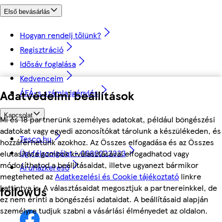
Első bevásárlás
Hogyan rendelj tőlünk?
Regisztráció
Idősáv foglalása
Kedvenceim
ÁFÁ-s számla igénylés
Adatvédelmi beállítások
Kapcsolat
Mi és 18 partnerünk személyes adatokat, például böngészési
adatokat vagy egyedi azonosítókat tárolunk a készülékeden, és
Tesco.hu
hozzáférhetünk azokhoz. Az Összes elfogadása és az Összes
Ügyfélszolgálat - 0680222333
elutasítása gombok kiválasztásával elfogadhatod vagy
módosíthatod a beállításaidat, illetve ugyanezt bármikor
Áruházkereső
megteheted az
Adatkezelési és Cookie tájékoztató
linkre
kattintva is. A választásaidat megosztjuk a partnereinkkel, de
followUs
ez nem érinti a böngészési adataidat. A beállításaid alapján
személyre tudjuk szabni a vásárlási élményedet az oldalon.