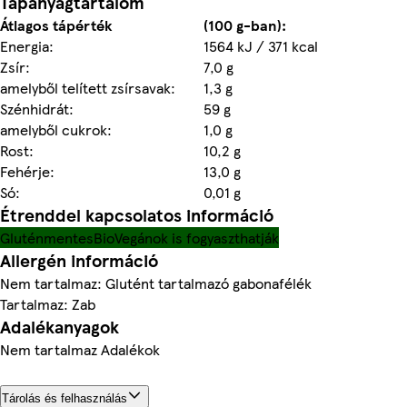
Tápanyagtartalom
Átlagos tápérték
(100 g-ban):
Energia:
1564 kJ / 371 kcal
Zsír:
7,0 g
amelyből telített zsírsavak:
1,3 g
Szénhidrát:
59 g
amelyből cukrok:
1,0 g
Rost:
10,2 g
Fehérje:
13,0 g
Só:
0,01 g
Étrenddel kapcsolatos információ
Gluténmentes
Bio
Vegánok is fogyaszthatják
Allergén információ
Nem tartalmaz: Glutént tartalmazó gabonafélék
Tartalmaz: Zab
Adalékanyagok
Nem tartalmaz Adalékok
Tárolás és felhasználás