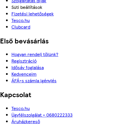
Szolgáltatás díjak
Süti beállítások
Fizetési lehetőségek
Tesco.hu
Clubcard
Első bevásárlás
Hogyan rendelj tőlünk?
Regisztráció
Idősáv foglalása
Kedvenceim
ÁFÁ-s számla igénylés
Kapcsolat
Tesco.hu
Ügyfélszolgálat - 0680222333
Áruházkereső