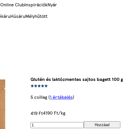
k
Online Club
Inspirációk
Nyár
ékáru
Húsáru
Mélyhűtött
Glutén és laktózmentes sajtos bagett 100 g
5 csillag
(
1 értékelés
)
4190 Ft/kg
419 Ft
Hozzáad