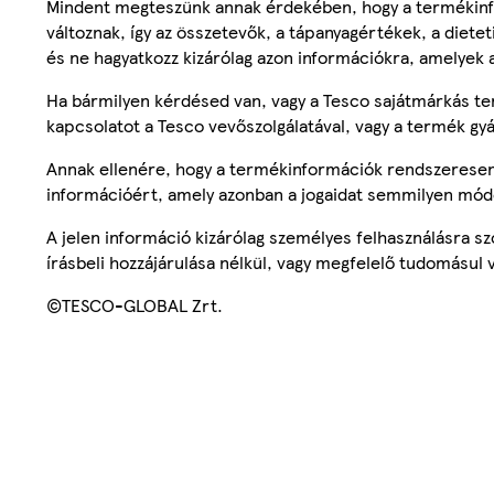
Mindent megteszünk annak érdekében, hogy a termékinf
változnak, így az összetevők, a tápanyagértékek, a diete
és ne hagyatkozz kizárólag azon információkra, amelyek 
Ha bármilyen kérdésed van, vagy a Tesco sajátmárkás ter
kapcsolatot a Tesco vevőszolgálatával, vagy a termék gy
Annak ellenére, hogy a termékinformációk rendszeresen 
információért, amely azonban a jogaidat semmilyen mód
A jelen információ kizárólag személyes felhasználásra 
írásbeli hozzájárulása nélkül, vagy megfelelő tudomásul v
©TESCO-GLOBAL Zrt.