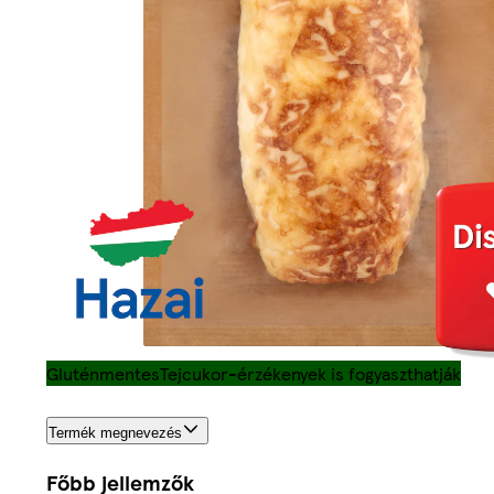
Gluténmentes
Tejcukor-érzékenyek is fogyaszthatják
Termék megnevezés
Főbb jellemzők