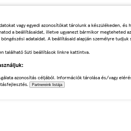
datokat vagy egyedi azonosítókat tárolunk a készülékeden, és
atod a beállításaidat, illetve ugyanezt bármikor megteheted a
 böngészési adataidat. A beállításaid alapján személyre tudjuk 
található Süti beállítások linkre kattintva.
sználjuk:
sgálata azonosítás céljából. Információk tárolása és/vagy elér
tásfejlesztés.
Partnereink listája