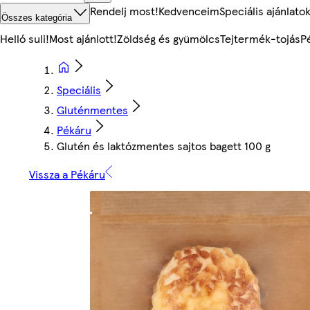
Rendelj most!
Kedvenceim
Speciális ajánlato
Összes kategória
Helló suli!
Most ajánlott!
Zöldség és gyümölcs
Tejtermék-tojás
P
Speciális
Gluténmentes
Pékáru
Glutén és laktózmentes sajtos bagett 100 g
Vissza a Pékáru