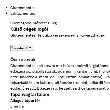
Gluténmentes
Laktózmentes
Csomagolás mérete: 0.1kg
Külső cégek logói
Gluténmentes, Tejcukor-érzékenyek is fogyaszthatják
Összetevők
Összetevők
Gluténmentes kelt tészta mix [búzakeményítő (gluténmen
étkezési só, stabilizátorok: guargumi, xantángumi, hidrox
natriumkarboxi-metil-cellulóz; enzim: amiláz enzim], Iv
tejsavbaktérium kultúra, oltóenzim (rennin), szilárdítóan
étolaj, Élesztő, Étkezési só, Reszelt sajthoz tapadásgátl
Tápanyagtartalom
Átlagos tápérték
Energia