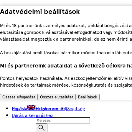
Adatvédelmi beállítások
Mi és 18 partnerünk személyes adatokat, például böngészési a
elutasítása gombok kiválasztásával elfogadhatod vagy módosíth
választásaidat megosztjuk a partnereinkkel, de ez nem érinti a
A hozzájárulási beállításokat bármikor módosíthatod a láblécben 
Mi és partnereink adataidat a következő célokra ha
Pontos helyadatok használata. Az eszköz jellemzőinek aktív viz
hirdetések és tartalmak mérése, közönségkutatás és szolgálta
Összes elfogadása
Összes elutasítása
Beállítások
Ugrás a fő tartalomra
English
Hogyan rendelj
Segítség
Ugrás a kereséshez