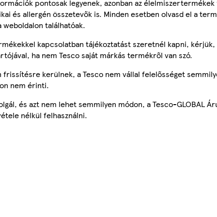
ormációk pontosak legyenek, azonban az élelmiszertermékek
tikai és allergén összetevők is. Minden esetben olvasd el a ter
a weboldalon találhatóak.
mékekkel kapcsolatban tájékoztatást szeretnél kapni, kérjük, 
ártójával, ha nem Tesco saját márkás termékről van szó.
frissítésre kerülnek, a Tesco nem vállal felelősséget semmily
on nem érinti.
szolgál, és azt nem lehet semmilyen módon, a Tesco-GLOBAL Ár
étele nélkül felhasználni.