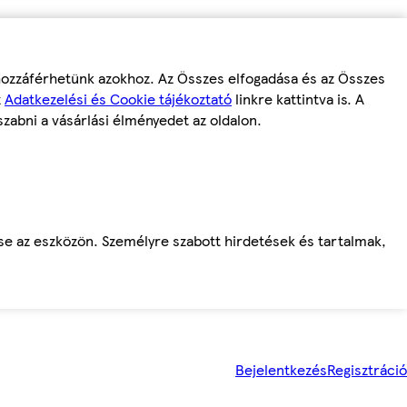
 hozzáférhetünk azokhoz. Az Összes elfogadása és az Összes
z
Adatkezelési és Cookie tájékoztató
linkre kattintva is. A
szabni a vásárlási élményedet az oldalon.
ése az eszközön. Személyre szabott hirdetések és tartalmak,
Bejelentkezés
Regisztráció