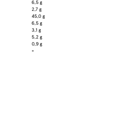
6,5 g
2,7 g
45,0 g
6,5 g
3,1 g
5,2 g
0,9 g
-