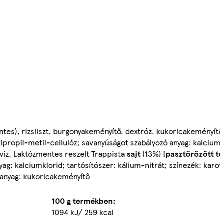
tes), rizsliszt, burgonyakeményítő, dextróz, kukoricakeményít
ipropil-metil-cellulóz; savanyúságot szabályozó anyag: kalcium-
óvíz, Laktózmentes reszelt Trappista
sajt
(13%) [
pasztőrözött t
yag: kalciumklorid; tartósítószer: kálium-nitrát; színezék: kar
ó anyag: kukoricakeményítő
100 g termékben:
1094 kJ/ 259 kcal