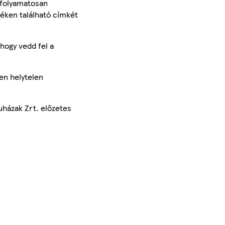
 folyamatosan
méken található címkét
hogy vedd fel a
en helytelen
uházak Zrt. előzetes