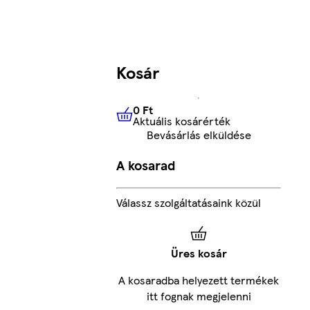
Kosár
0 Ft
Aktuális kosárérték
0 Ft
Aktuális kosárérték
Bevásárlás elküldése
A kosarad
Válassz szolgáltatásaink közül
Üres kosár
A kosaradba helyezett termékek
itt fognak megjelenni