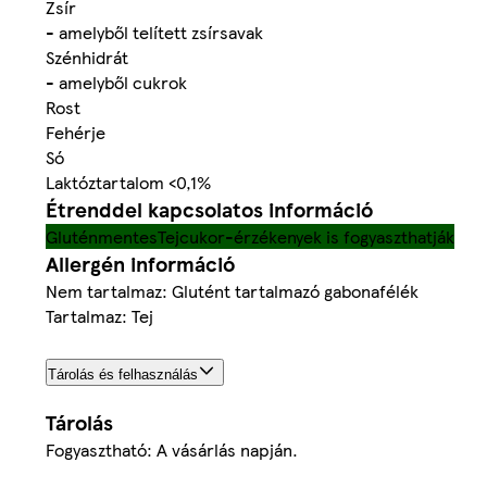
Zsír
- amelyből telített zsírsavak
Szénhidrát
- amelyből cukrok
Rost
Fehérje
Só
Laktóztartalom <0,1%
Étrenddel kapcsolatos információ
Gluténmentes
Tejcukor-érzékenyek is fogyaszthatják
Allergén információ
Nem tartalmaz: Glutént tartalmazó gabonafélék
Tartalmaz: Tej
Tárolás és felhasználás
Tárolás
Fogyasztható: A vásárlás napján.