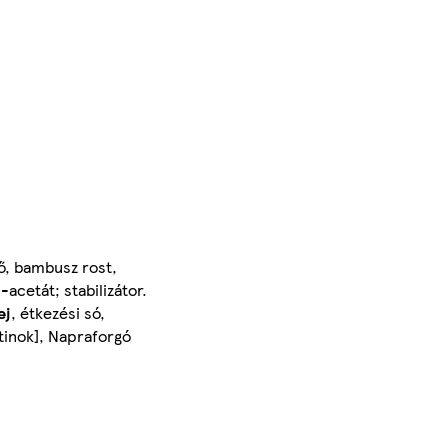
ő, bambusz rost,
acetát; stabilizátor.
ej
, étkezési só,
otinok], Napraforgó