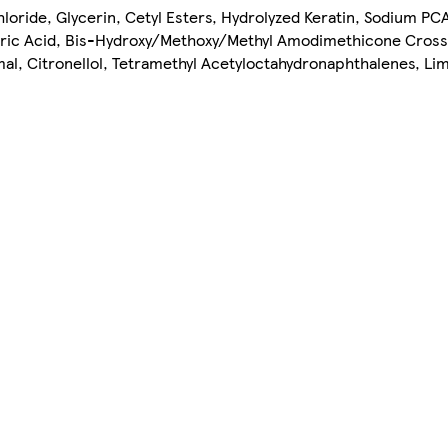
oride, Glycerin, Cetyl Esters, Hydrolyzed Keratin, Sodium PCA
Citric Acid, Bis-Hydroxy/Methoxy/Methyl Amodimethicone Cros
al, Citronellol, Tetramethyl Acetyloctahydronaphthalenes, Li