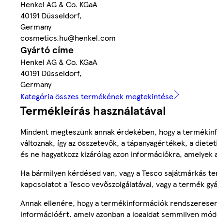
Henkel AG & Co. KGaA
40191 Düsseldorf,
Germany
cosmetics.hu@henkel.com
Gyártó címe
Henkel AG & Co. KGaA
40191 Düsseldorf,
Germany
Kategória összes termékének megtekintése
Termékleírás használatával
Mindent megteszünk annak érdekében, hogy a termékinf
változnak, így az összetevők, a tápanyagértékek, a diete
és ne hagyatkozz kizárólag azon információkra, amelyek 
Ha bármilyen kérdésed van, vagy a Tesco sajátmárkás ter
kapcsolatot a Tesco vevőszolgálatával, vagy a termék gy
Annak ellenére, hogy a termékinformációk rendszeresen 
információért, amely azonban a jogaidat semmilyen mód