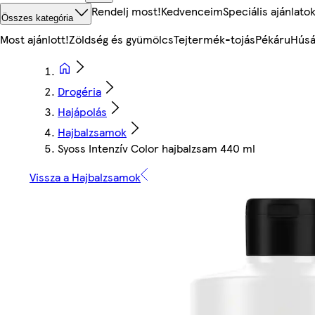
Rendelj most!
Kedvenceim
Speciális ajánlato
Összes kategória
Most ajánlott!
Zöldség és gyümölcs
Tejtermék-tojás
Pékáru
Húsá
Drogéria
Hajápolás
Hajbalzsamok
Syoss Intenzív Color hajbalzsam 440 ml
Vissza a Hajbalzsamok