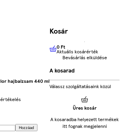
Kosár
0 Ft
Aktuális kosárérték
0 Ft
Aktuális kosárérték
Bevásárlás elküldése
A kosarad
olor hajbalzsam 440 ml
Válassz szolgáltatásaink közül
 értékelés
Üres kosár
A kosaradba helyezett termékek
itt fognak megjelenni
Hozzáad