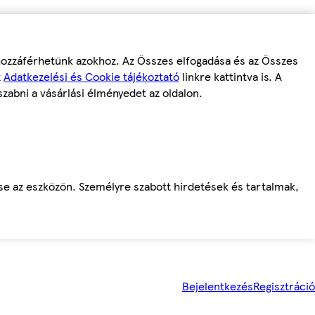
 hozzáférhetünk azokhoz. Az Összes elfogadása és az Összes
z
Adatkezelési és Cookie tájékoztató
linkre kattintva is. A
szabni a vásárlási élményedet az oldalon.
ése az eszközön. Személyre szabott hirdetések és tartalmak,
Bejelentkezés
Regisztráció