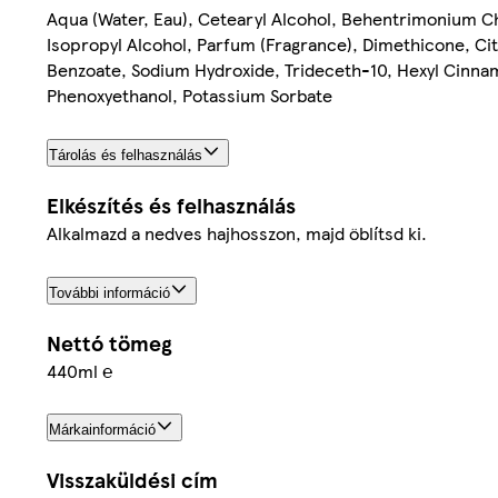
Aqua (Water, Eau), Cetearyl Alcohol, Behentrimonium Chl
Isopropyl Alcohol, Parfum (Fragrance), Dimethicone, 
Benzoate, Sodium Hydroxide, Trideceth-10, Hexyl Cinnam
Phenoxyethanol, Potassium Sorbate
Tárolás és felhasználás
Elkészítés és felhasználás
Alkalmazd a nedves hajhosszon, majd öblítsd ki.
További információ
Nettó tömeg
440ml ℮
Márkainformáció
Visszaküldési cím