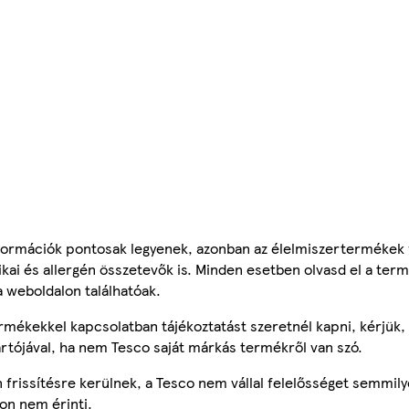
ormációk pontosak legyenek, azonban az élelmiszertermékek
tikai és allergén összetevők is. Minden esetben olvasd el a ter
a weboldalon találhatóak.
mékekkel kapcsolatban tájékoztatást szeretnél kapni, kérjük, 
ártójával, ha nem Tesco saját márkás termékről van szó.
frissítésre kerülnek, a Tesco nem vállal felelősséget semmily
on nem érinti.