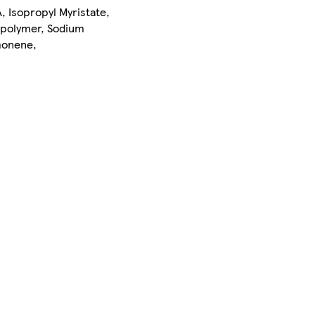
, Isopropyl Myristate,
spolymer, Sodium
monene,