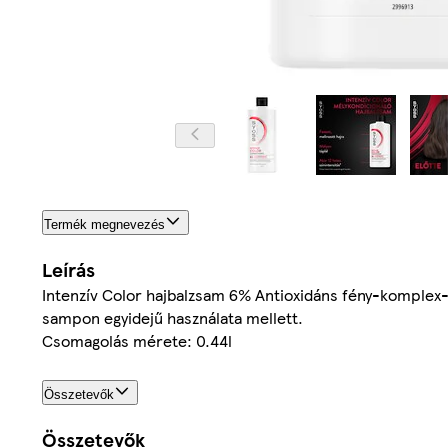
Termék megnevezés
Leírás
Intenzív Color hajbalzsam 6% Antioxidáns fény-komplex-sze
sampon egyidejű használata mellett.
Csomagolás mérete: 0.44l
Összetevők
Összetevők