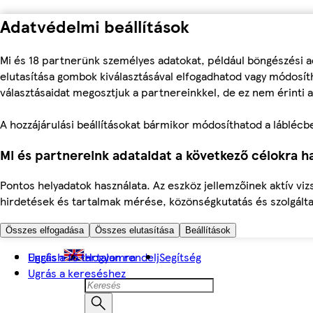
Adatvédelmi beállítások
Mi és 18 partnerünk személyes adatokat, például böngészési a
elutasítása gombok kiválasztásával elfogadhatod vagy módosíth
választásaidat megosztjuk a partnereinkkel, de ez nem érinti a
A hozzájárulási beállításokat bármikor módosíthatod a láblécben 
Mi és partnereink adataidat a következő célokra ha
Pontos helyadatok használata. Az eszköz jellemzőinek aktív viz
hirdetések és tartalmak mérése, közönségkutatás és szolgálta
Összes elfogadása
Összes elutasítása
Beállítások
Ugrás a fő tartalomra
English
Hogyan rendelj
Segítség
Ugrás a kereséshez