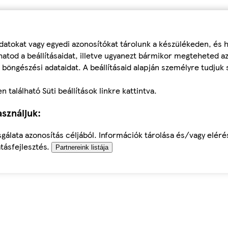
datokat vagy egyedi azonosítókat tárolunk a készülékeden, és
atod a beállításaidat, illetve ugyanezt bármikor megteheted a
 böngészési adataidat. A beállításaid alapján személyre tudjuk 
található Süti beállítások linkre kattintva.
sználjuk:
sgálata azonosítás céljából. Információk tárolása és/vagy elér
tásfejlesztés.
Partnereink listája