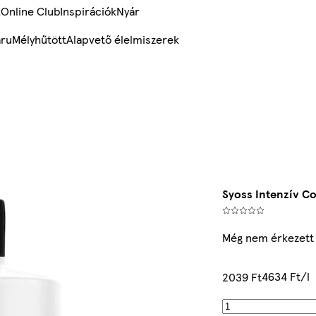
k
Online Club
Inspirációk
Nyár
ru
Mélyhűtött
Alapvető élelmiszerek
Syoss Intenzív C
Még nem érkezett
4634 Ft/l
2039 Ft