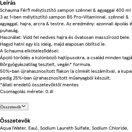
Leírás
Schauma Férfi mélytisztító sampon szénnel & agyaggal 400 ml
3 az 1-ben mélytisztító sampon B5 Pro-Vitaminnal, szénnel &
agyaggal, hajra, arcra & testre. Az eredmény: azonnali ápolás 
puhaság.
Használat: Vidd fel nedves hajra és óvatosan masszírozd bele.
Hagyd hatni egy kis ideig, majd alaposan öblítsd le.
A Schauma elköteleződései:
Ápoló törődés a különböző hajtípusokra, a család minden tagj
Bőrgyógyászatilag tesztelt, vegán* formula.
50%-ban újrahasznosított flakon (a címkét leszámítva), a kupa
pedig 25%-ban újrahasznosított műanyagból készült.
*állati eredetű összetevőktől mentes
Csomagolás mérete: 0.4l
Összetevők
Összetevők
Aqua (Water, Eau), Sodium Laureth Sulfate, Sodium Chloride,