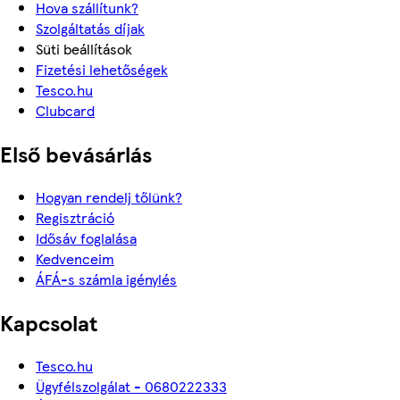
Hova szállítunk?
Szolgáltatás díjak
Süti beállítások
Fizetési lehetőségek
Tesco.hu
Clubcard
Első bevásárlás
Hogyan rendelj tőlünk?
Regisztráció
Idősáv foglalása
Kedvenceim
ÁFÁ-s számla igénylés
Kapcsolat
Tesco.hu
Ügyfélszolgálat - 0680222333