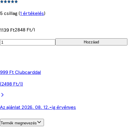
5 csillag
(
1 értékelés
)
2848 Ft/l
1139 Ft
Hozzáad
999 Ft Clubcarddal
(2498 Ft/l)
Az ajánlat 2026. 08. 12.-ig érvényes
Termék megnevezés