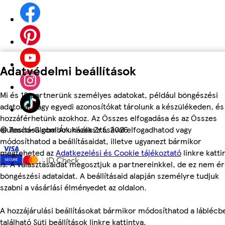
Adatvédelmi beállítások
Mi és 18 partnerünk személyes adatokat, például böngészési
adatokat vagy egyedi azonosítókat tárolunk a készülékeden, és
hozzáférhetünk azokhoz. Az Összes elfogadása és az Összes
elutasítása gombok kiválasztásával elfogadhatod vagy
©
Tesco-Global Áruházak Zrt. 2026
módosíthatod a beállításaidat, illetve ugyanezt bármikor
megteheted az
Adatkezelési és Cookie tájékoztató
linkre katti
is. A választásaidat megosztjuk a partnereinkkel, de ez nem éri
böngészési adataidat. A beállításaid alapján személyre tudjuk
szabni a vásárlási élményedet az oldalon.
A hozzájárulási beállításokat bármikor módosíthatod a láblécb
található Süti beállítások linkre kattintva.