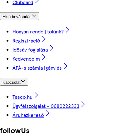
Clubcard
Első bevásárlás
Hogyan rendelj tőlünk?
Regisztráció
Idősáv foglalása
Kedvenceim
ÁFÁ-s számla igénylés
Kapcsolat
Tesco.hu
Ügyfélszolgálat - 0680222333
Áruházkereső
followUs