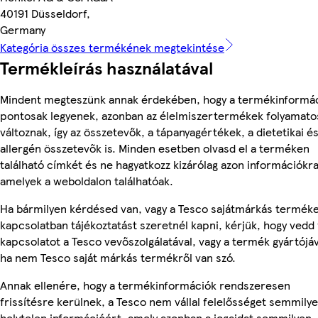
40191 Düsseldorf,
Germany
Kategória összes termékének megtekintése
Termékleírás használatával
Mindent megteszünk annak érdekében, hogy a termékinformá
pontosak legyenek, azonban az élelmiszertermékek folyamato
változnak, így az összetevők, a tápanyagértékek, a dietetikai é
allergén összetevők is. Minden esetben olvasd el a terméken
található címkét és ne hagyatkozz kizárólag azon információkra
amelyek a weboldalon találhatóak.
Ha bármilyen kérdésed van, vagy a Tesco sajátmárkás termék
kapcsolatban tájékoztatást szeretnél kapni, kérjük, hogy vedd 
kapcsolatot a Tesco vevőszolgálatával, vagy a termék gyártójáv
ha nem Tesco saját márkás termékről van szó.
Annak ellenére, hogy a termékinformációk rendszeresen
frissítésre kerülnek, a Tesco nem vállal felelősséget semmily
helytelen információért, amely azonban a jogaidat semmilyen