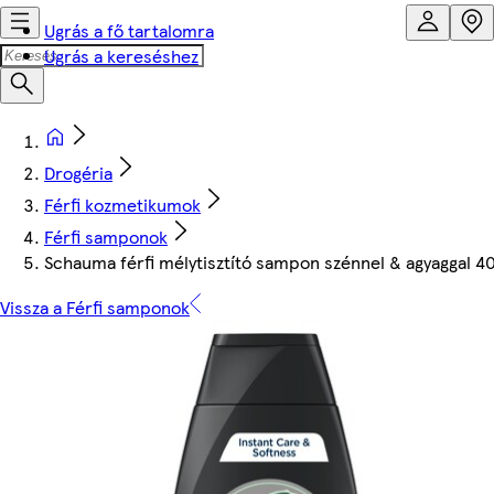
Ugrás a fő tartalomra
Ugrás a kereséshez
Drogéria
Férfi kozmetikumok
Férfi samponok
Schauma férfi mélytisztító sampon szénnel & agyaggal 4
Vissza a Férfi samponok