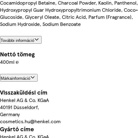
Cocamidopropyl Betaine, Charcoal Powder, Kaolin, Panthenol,
Hydroxypropyl Guar Hydroxypropyltrimonium Chloride, Coco-
Glucoside, Glyceryl Oleate, Citric Acid, Parfum (Fragrance),
Sodium Hydroxide, Sodium Benzoate
További információ
Nettó tömeg
400ml ℮
Márkainformáció
Visszaküldési cím
Henkel AG & Co. KGaA
40191 Düsseldorf,
Germany
cosmetics.hu@henkel.com
Gyártó címe
Henkel AG & Co. KGaA