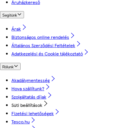
Áruházkereső
Segítünk
Árak
Biztonságos online rendelés
Általános Szerződési Feltételek
Adatkezelési és Cookie tájékoztató
Rólunk
Akadálymentesség
Hova szállítunk?
Szolgáltatás díjak
Süti beállítások
Fizetési lehetőségek
Tesco.hu