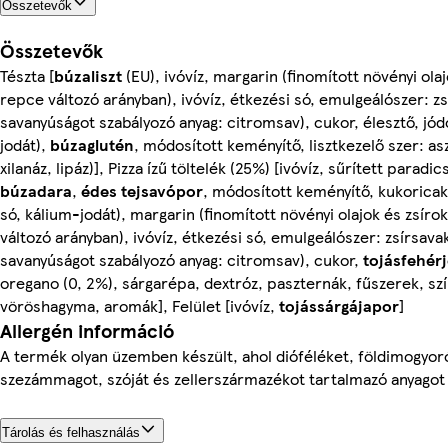
Összetevők
Összetevők
Tészta [
búzaliszt
(EU), ivóvíz, margarin (finomított növényi ola
repce változó arányban), ivóvíz, étkezési só, emulgeálószer: zs
savanyúságot szabályozó anyag: citromsav), cukor, élesztő, jód
jodát),
búzaglutén
, módosított keményítő, lisztkezelő szer: a
xilanáz, lipáz)], Pizza ízű töltelék (25%) [ivóvíz, sűrített paradi
búzadara
,
édes tejsavópor
, módosított keményítő, kukoricak
só, kálium-jodát), margarin (finomított növényi olajok és zsír
változó arányban), ivóvíz, étkezési só, emulgeálószer: zsírsava
savanyúságot szabályozó anyag: citromsav), cukor,
tojásfehér
oregano (0, 2%), sárgarépa, dextróz, paszternák, fűszerek, szí
vöröshagyma, aromák], Felület [ivóvíz,
tojássárgájapor
]
Allergén információ
A termék olyan üzemben készült, ahol dióféléket, földimogyor
szezámmagot, szóját és zellerszármazékot tartalmazó anyagot 
Tárolás és felhasználás