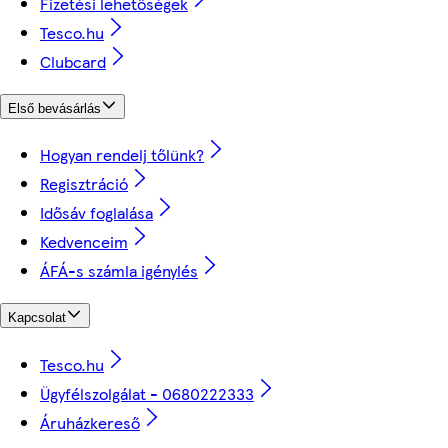
Fizetési lehetőségek
Tesco.hu
Clubcard
Első bevásárlás
Hogyan rendelj tőlünk?
Regisztráció
Idősáv foglalása
Kedvenceim
ÁFÁ-s számla igénylés
Kapcsolat
Tesco.hu
Ügyfélszolgálat - 0680222333
Áruházkereső