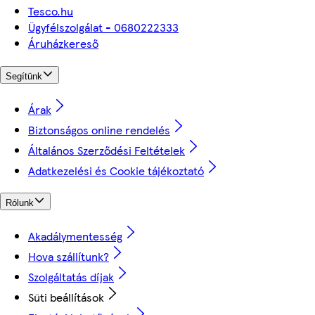
Tesco.hu
Ügyfélszolgálat - 0680222333
Áruházkereső
Segítünk
Árak
Biztonságos online rendelés
Általános Szerződési Feltételek
Adatkezelési és Cookie tájékoztató
Rólunk
Akadálymentesség
Hova szállítunk?
Szolgáltatás díjak
Süti beállítások