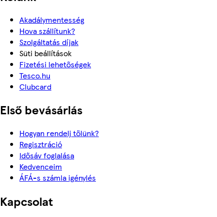
Akadálymentesség
Hova szállítunk?
Szolgáltatás díjak
Süti beállítások
Fizetési lehetőségek
Tesco.hu
Clubcard
Első bevásárlás
Hogyan rendelj tőlünk?
Regisztráció
Idősáv foglalása
Kedvenceim
ÁFÁ-s számla igénylés
Kapcsolat