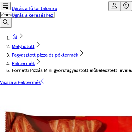
Ugrás a fő tartalomra
Ugrás a kereséshez
Mélyhűtött
Fagyasztott pizza és péktermék
Péktermék
Fornetti Pizzás Mini gyorsfagyasztott előkelesztett leveles
Vissza a Péktermék