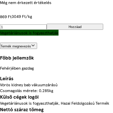
Még nem érkezett értékelés
3049 Ft/kg
869 Ft
Hozzáad
Vegetáriánusok is fogyaszthatják
Termék megnevezés
Főbb jellemzők
Fehérjében gazdag
Leírás
Vörös kidney bab vákuumzárású
Csomagolás mérete: 0.285kg
Külső cégek logói
Vegetáriánusok is fogyaszthatják, Hazai Feldolgozású Termék
Nettó száraz tömeg