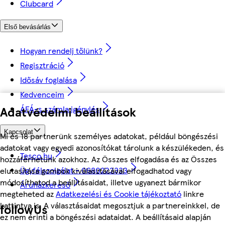
Clubcard
Első bevásárlás
Hogyan rendelj tőlünk?
Regisztráció
Idősáv foglalása
Kedvenceim
ÁFÁ-s számla igénylés
Adatvédelmi beállítások
Kapcsolat
Mi és 18 partnerünk személyes adatokat, például böngészési
adatokat vagy egyedi azonosítókat tárolunk a készülékeden, és
Tesco.hu
hozzáférhetünk azokhoz. Az Összes elfogadása és az Összes
Ügyfélszolgálat - 0680222333
elutasítása gombok kiválasztásával elfogadhatod vagy
módosíthatod a beállításaidat, illetve ugyanezt bármikor
Áruházkereső
megteheted az
Adatkezelési és Cookie tájékoztató
linkre
kattintva is. A választásaidat megosztjuk a partnereinkkel, de
followUs
ez nem érinti a böngészési adataidat. A beállításaid alapján