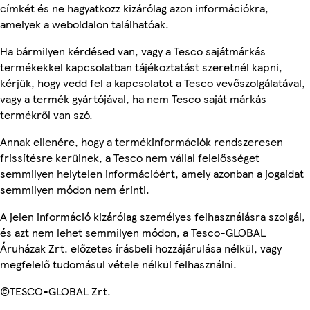
címkét és ne hagyatkozz kizárólag azon információkra,
amelyek a weboldalon találhatóak.
Ha bármilyen kérdésed van, vagy a Tesco sajátmárkás
termékekkel kapcsolatban tájékoztatást szeretnél kapni,
kérjük, hogy vedd fel a kapcsolatot a Tesco vevőszolgálatával,
vagy a termék gyártójával, ha nem Tesco saját márkás
termékről van szó.
Annak ellenére, hogy a termékinformációk rendszeresen
frissítésre kerülnek, a Tesco nem vállal felelősséget
semmilyen helytelen információért, amely azonban a jogaidat
semmilyen módon nem érinti.
A jelen információ kizárólag személyes felhasználásra szolgál,
és azt nem lehet semmilyen módon, a Tesco-GLOBAL
Áruházak Zrt. előzetes írásbeli hozzájárulása nélkül, vagy
megfelelő tudomásul vétele nélkül felhasználni.
©TESCO-GLOBAL Zrt.