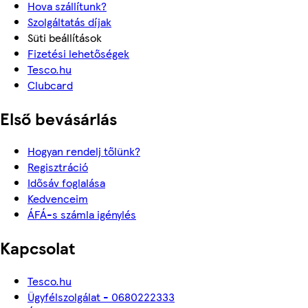
Hova szállítunk?
Szolgáltatás díjak
Süti beállítások
Fizetési lehetőségek
Tesco.hu
Clubcard
Első bevásárlás
Hogyan rendelj tőlünk?
Regisztráció
Idősáv foglalása
Kedvenceim
ÁFÁ-s számla igénylés
Kapcsolat
Tesco.hu
Ügyfélszolgálat - 0680222333