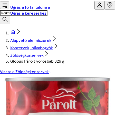
Ugrás a fő tartalomra
Ugrás a kereséshez
Alapvető élelmiszerek
Konzervek, olívabogyók
Zöldségkonzervek
Globus Párolt vörösbab 326 g
Vissza a Zöldségkonzervek