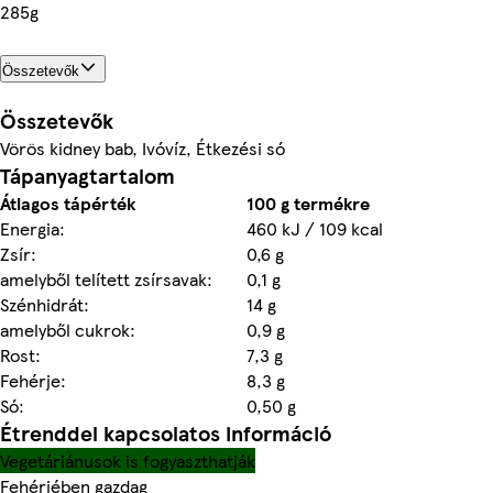
285g
Összetevők
Összetevők
Vörös kidney bab, Ivóvíz, Étkezési só
Tápanyagtartalom
Átlagos tápérték
100 g termékre
Energia:
460 kJ / 109 kcal
Zsír:
0,6 g
amelyből telített zsírsavak:
0,1 g
Szénhidrát:
14 g
amelyből cukrok:
0,9 g
Rost:
7,3 g
Fehérje:
8,3 g
Só:
0,50 g
Étrenddel kapcsolatos információ
Vegetáriánusok is fogyaszthatják
Fehérjében gazdag