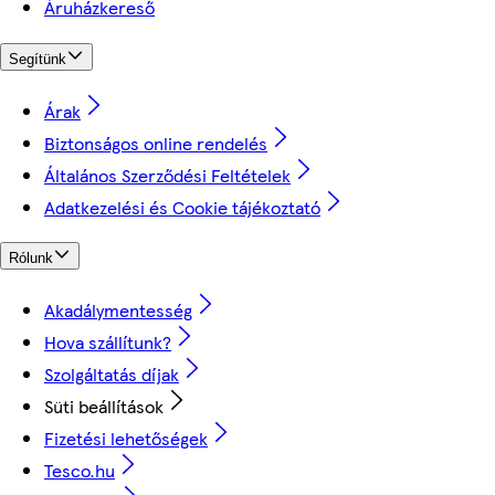
Áruházkereső
Segítünk
Árak
Biztonságos online rendelés
Általános Szerződési Feltételek
Adatkezelési és Cookie tájékoztató
Rólunk
Akadálymentesség
Hova szállítunk?
Szolgáltatás díjak
Süti beállítások
Fizetési lehetőségek
Tesco.hu