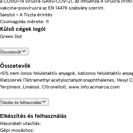
a COVID-19 vírusra (SARS-COV-2), az influenza A vírusra (H1N1)
vakcina-poxvírusra az EN 14476 szabvány szerint.
Sanytol - A Tiszta érintés
Csomagolás mérete: 1l
Külső cégek logói
Green Dot
Összetevők
Összetevők
<5% nem ionos felületaktív anyagok, kationos felületaktív anya
Illatszerek (Tetramethyl acetyloctahydronaphthalenes, Hexyl 
Terpineol, Linalool, Citronellol), www.info.acmarca.com
Tárolás és felhasználás
Elkészítés és felhasználás
Használati utasítás:
Gépi mosáshoz: