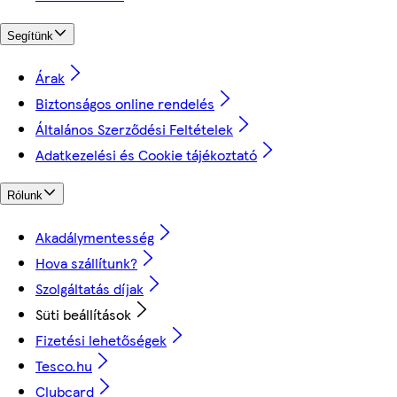
Segítünk
Árak
Biztonságos online rendelés
Általános Szerződési Feltételek
Adatkezelési és Cookie tájékoztató
Rólunk
Akadálymentesség
Hova szállítunk?
Szolgáltatás díjak
Süti beállítások
Fizetési lehetőségek
Tesco.hu
Clubcard