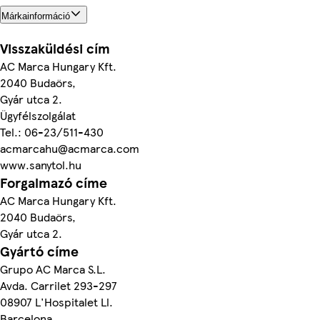
Márkainformáció
Visszaküldési cím
AC Marca Hungary Kft.
2040 Budaörs,
Gyár utca 2.
Ügyfélszolgálat
Tel.: 06-23/511-430
acmarcahu@acmarca.com
www.sanytol.hu
Forgalmazó címe
AC Marca Hungary Kft.
2040 Budaörs,
Gyár utca 2.
Gyártó címe
Grupo AC Marca S.L.
Avda. Carrilet 293-297
08907 L'Hospitalet Ll.
Barcelona.