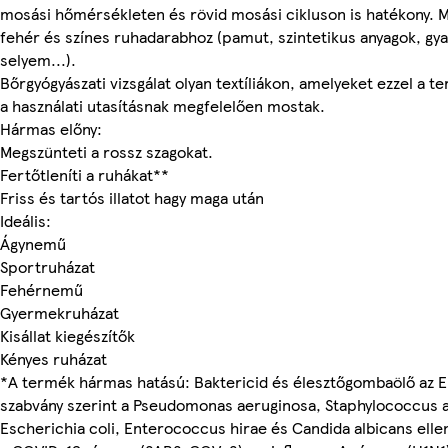
mosási hőmérsékleten és rövid mosási cikluson is hatékony. 
fehér és színes ruhadarabhoz (pamut, szintetikus anyagok, gya
selyem...).
Bőrgyógyászati vizsgálat olyan textíliákon, amelyeket ezzel a t
a használati utasításnak megfelelően mostak.
Hármas előny:
Megszünteti a rossz szagokat.
Fertőtleníti a ruhákat**
Friss és tartós illatot hagy maga után
Ideális:
Ágynemű
Sportruházat
Fehérnemű
Gyermekruházat
Kisállat kiegészítők
Kényes ruházat
*A termék hármas hatású: Baktericid és élesztőgombaölő az 
szabvány szerint a Pseudomonas aeruginosa, Staphylococcus 
Escherichia coli, Enterococcus hirae és Candida albicans ellen