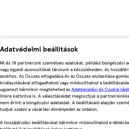
Adatvédelmi beállítások
Mi és 18 partnerünk személyes adatokat, például böngészési a
vagy egyedi azonosítókat tárolunk a készülékeden, és hozzáfé
azokhoz. Az Összes elfogadása és az Összes elutasítása gomb
kiválasztásával elfogadhatod vagy módosíthatod a beállításaidat
ugyanezt bármikor megteheted az
Adatkezelési és Cookie tájé
linkre kattintva is. A választásaidat megosztjuk a partnereinkke
nem érinti a böngészési adataidat. A beállításaid alapján szem
tudjuk szabni a vásárlási élményedet az oldalon.
A hozzájárulási beállításokat bármikor módosíthatod a láblécb
található Süti beállítások linkre kattintva.