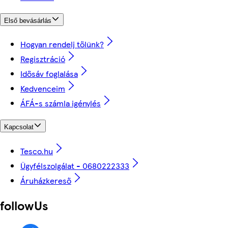
Első bevásárlás
Hogyan rendelj tőlünk?
Regisztráció
Idősáv foglalása
Kedvenceim
ÁFÁ-s számla igénylés
Kapcsolat
Tesco.hu
Ügyfélszolgálat - 0680222333
Áruházkereső
followUs