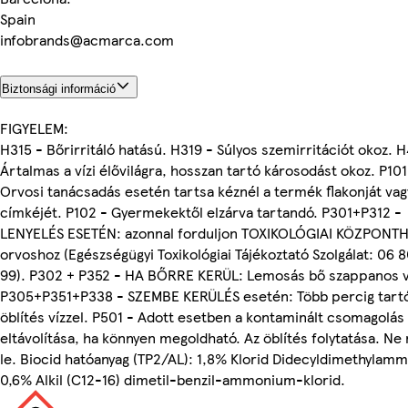
Spain
infobrands@acmarca.com
Biztonsági információ
FIGYELEM:
H315 - Bőrirritáló hatású. H319 - Súlyos szemirritációt okoz. H
Ártalmas a vízi élővilágra, hosszan tartó károsodást okoz. P101
Orvosi tanácsadás esetén tartsa kéznél a termék flakonját vag
címkéjét. P102 - Gyermekektől elzárva tartandó. P301+P312 -
LENYELÉS ESETÉN: azonnal forduljon TOXIKOLÓGIAI KÖZPONT
orvoshoz (Egészségügyi Toxikológiai Tájékoztató Szolgálat: 06 8
99). P302 + P352 - HA BŐRRE KERÜL: Lemosás bő szappanos ví
P305+P351+P338 - SZEMBE KERÜLÉS esetén: Több percig tart
öblítés vízzel. P501 - Adott esetben a kontaminált csomagolás
eltávolítása, ha könnyen megoldható. Az öblítés folytatása. Ne 
le. Biocid hatóanyag (TP2/AL): 1,8% Klorid Didecyldimethylam
0,6% Alkil (C12-16) dimetil-benzil-ammonium-klorid.