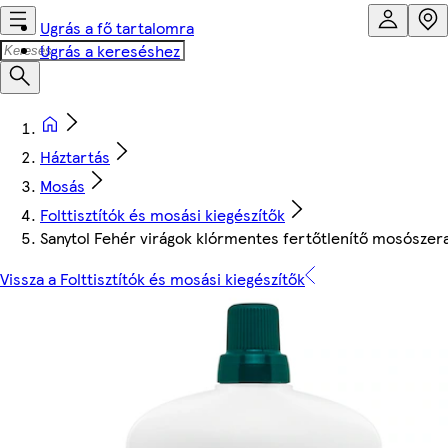
Ugrás a fő tartalomra
Ugrás a kereséshez
Háztartás
Mosás
Folttisztítók és mosási kiegészítők
Sanytol Fehér virágok klórmentes fertőtlenítő mosószera
Vissza a Folttisztítók és mosási kiegészítők