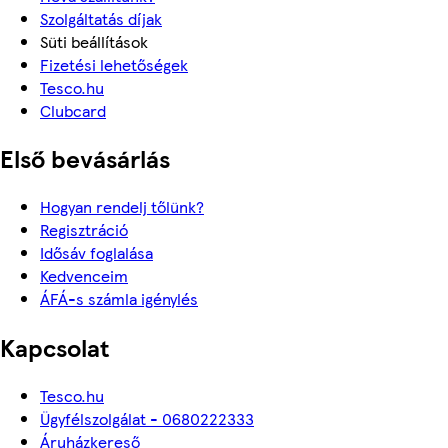
Szolgáltatás díjak
Süti beállítások
Fizetési lehetőségek
Tesco.hu
Clubcard
Első bevásárlás
Hogyan rendelj tőlünk?
Regisztráció
Idősáv foglalása
Kedvenceim
ÁFÁ-s számla igénylés
Kapcsolat
Tesco.hu
Ügyfélszolgálat - 0680222333
Áruházkereső