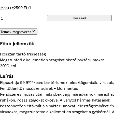
2599 Ft/l
2599 Ft
Hozzáad
Termék megnevezés
Főbb jellemzők
Hosszan tartó frissesség
Megszünteti a kellemetlen szagokat okozó baktériumokat
20°C-tól
Leírás
Elpusztítja 99,9%*-ban: baktériumok, élesztőgombák, vírusok
Fertőtlenítő mosószeradalék - klórmentes
Rendszeres mosás után mikrobák vagy maradványok maradhat
ruhákon, rossz szagokat okozva. A Sanytol hármas hatásának
köszönhetően eltávolítja a baktériumokat, élesztőgombákat és
vírusokat, megszüntetve a kellemetlen szagokat a gyökérnél. 