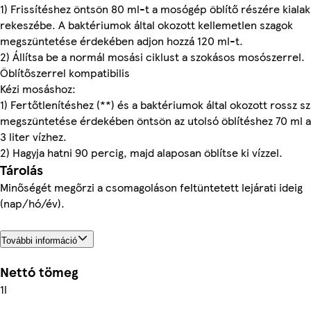
1) Frissítéshez öntsön 80 ml-t a mosógép öblítő részére kialak
rekeszébe. A baktériumok által okozott kellemetlen szagok
megszüntetése érdekében adjon hozzá 120 ml-t.
2) Állítsa be a normál mosási ciklust a szokásos mosószerrel.
Öblítőszerrel kompatibilis
Kézi mosáshoz:
1) Fertőtlenítéshez (**) és a baktériumok által okozott rossz s
megszüntetése érdekében öntsön az utolsó öblítéshez 70 ml a
3 liter vízhez.
2) Hagyja hatni 90 percig, majd alaposan öblítse ki vízzel.
Tárolás
Minőségét megőrzi a csomagoláson feltüntetett lejárati ideig
(nap/hó/év).
További információ
Nettó tömeg
1l