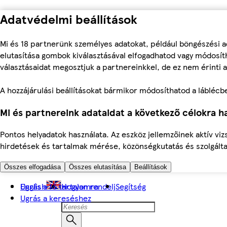
Adatvédelmi beállítások
Mi és 18 partnerünk személyes adatokat, például böngészési a
elutasítása gombok kiválasztásával elfogadhatod vagy módosíth
választásaidat megosztjuk a partnereinkkel, de ez nem érinti a
A hozzájárulási beállításokat bármikor módosíthatod a láblécben 
Mi és partnereink adataidat a következő célokra ha
Pontos helyadatok használata. Az eszköz jellemzőinek aktív viz
hirdetések és tartalmak mérése, közönségkutatás és szolgálta
Összes elfogadása
Összes elutasítása
Beállítások
Ugrás a fő tartalomra
English
Hogyan rendelj
Segítség
Ugrás a kereséshez