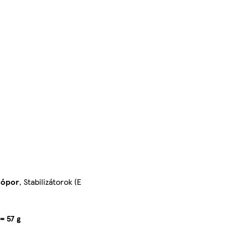
vópor
, Stabilizátorok (E
= 57 g