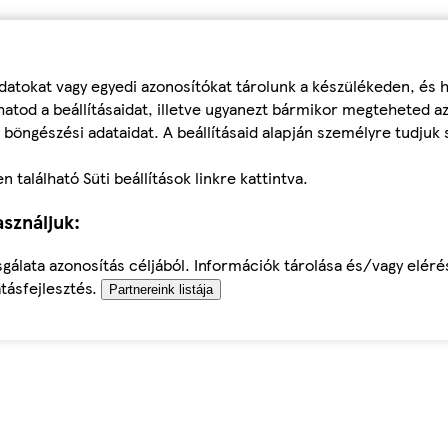
datokat vagy egyedi azonosítókat tárolunk a készülékeden, és
atod a beállításaidat, illetve ugyanezt bármikor megteheted a
 böngészési adataidat. A beállításaid alapján személyre tudjuk 
található Süti beállítások linkre kattintva.
sználjuk:
sgálata azonosítás céljából. Információk tárolása és/vagy elér
tásfejlesztés.
Partnereink listája