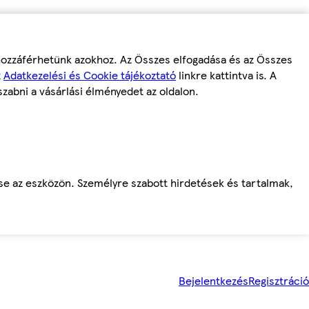
 hozzáférhetünk azokhoz. Az Összes elfogadása és az Összes
z
Adatkezelési és Cookie tájékoztató
linkre kattintva is. A
szabni a vásárlási élményedet az oldalon.
ése az eszközön. Személyre szabott hirdetések és tartalmak,
Bejelentkezés
Regisztráció