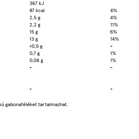
367 kJ
87 kcal
4%
2,5 g
4%
2,2 g
11%
15 g
6%
13 g
14%
<0,5 g
-
0,7 g
1%
0,06 g
1%
-
-
-
-
lmú gabonaféléket tartalmazhat.