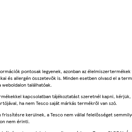
ormációk pontosak legyenek, azonban az élelmiszertermékek
tikai és allergén összetevők is. Minden esetben olvasd el a ter
a weboldalon találhatóak.
mékekkel kapcsolatban tájékoztatást szeretnél kapni, kérjük, 
ártójával, ha nem Tesco saját márkás termékről van szó.
frissítésre kerülnek, a Tesco nem vállal felelősséget semmily
on nem érinti.