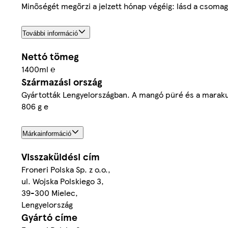
Minőségét megőrzi a jelzett hónap végéig: lásd a csomago
További információ
Nettó tömeg
1400ml ℮
Származási ország
Gyártották Lengyelországban. A mangó püré és a maraku
806 g e
Márkainformáció
Visszaküldési cím
Froneri Polska Sp. z o.o.,
ul. Wojska Polskiego 3,
39-300 Mielec,
Lengyelország
Gyártó címe