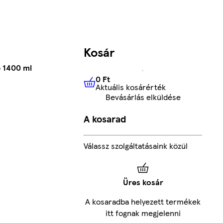
Kosár
 1400 ml
0 Ft
Aktuális kosárérték
0 Ft
Aktuális kosárérték
Bevásárlás elküldése
A kosarad
Válassz szolgáltatásaink közül
Üres kosár
A kosaradba helyezett termékek
itt fognak megjelenni