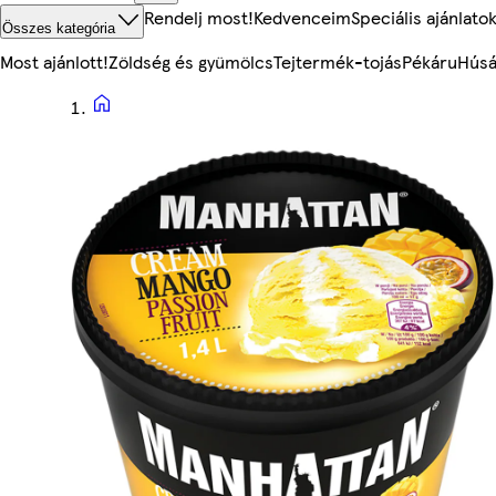
Rendelj most!
Kedvenceim
Speciális ajánlato
Összes kategória
Most ajánlott!
Zöldség és gyümölcs
Tejtermék-tojás
Pékáru
Húsá