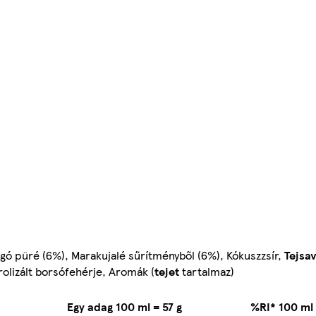
ngó püré (6%), Marakujalé sűrítményből (6%), Kókuszzsír,
Tejsa
rolizált borsófehérje, Aromák (
tejet
tartalmaz)
Egy adag 100 ml = 57 g
%RI* 100 ml 