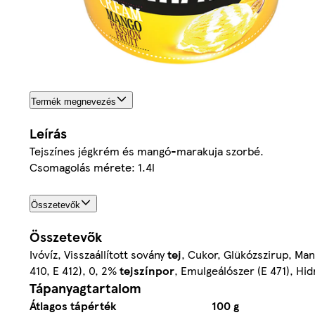
Termék megnevezés
Leírás
Tejszínes jégkrém és mangó-marakuja szorbé.
Csomagolás mérete: 1.4l
Összetevők
Összetevők
Ivóvíz, Visszaállított sovány
tej
, Cukor, Glükózszirup, Ma
410, E 412), 0, 2%
tejszínpor
, Emulgeálószer (E 471), Hid
Tápanyagtartalom
Átlagos tápérték
100 g