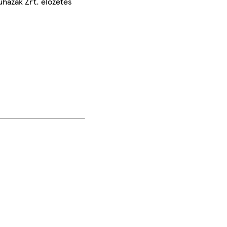
uházak Zrt. előzetes