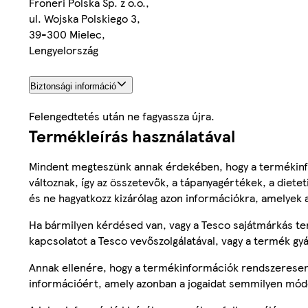
Froneri Polska Sp. z o.o.,
ul. Wojska Polskiego 3,
39-300 Mielec,
Lengyelország
Biztonsági információ
Felengedtetés után ne fagyassza újra.
Termékleírás használatával
Mindent megteszünk annak érdekében, hogy a termékinf
változnak, így az összetevők, a tápanyagértékek, a diete
és ne hagyatkozz kizárólag azon információkra, amelyek 
Ha bármilyen kérdésed van, vagy a Tesco sajátmárkás ter
kapcsolatot a Tesco vevőszolgálatával, vagy a termék gy
Annak ellenére, hogy a termékinformációk rendszeresen 
információért, amely azonban a jogaidat semmilyen mód