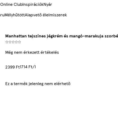
k
Online Club
Inspirációk
Nyár
ru
Mélyhűtött
Alapvető élelmiszerek
Manhattan tejszínes jégkrém és mangó-marakuja szorbé
Még nem érkezett értékelés
1714 Ft/l
2399 Ft
Ez a termék jelenleg nem elérhető