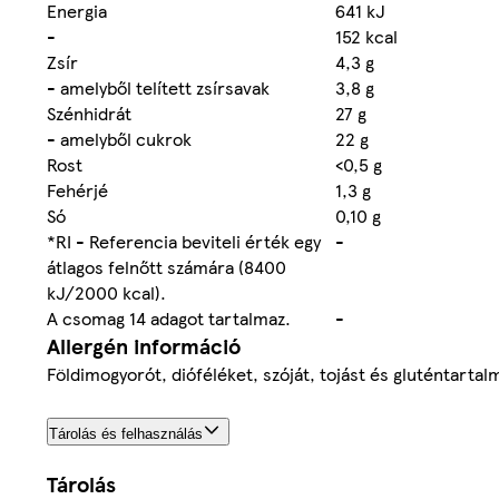
Energia
641 kJ
-
152 kcal
Zsír
4,3 g
- amelyből telített zsírsavak
3,8 g
Szénhidrát
27 g
- amelyből cukrok
22 g
Rost
<0,5 g
Fehérjé
1,3 g
Só
0,10 g
*RI - Referencia beviteli érték egy
-
átlagos felnőtt számára (8400
kJ/2000 kcal).
A csomag 14 adagot tartalmaz.
-
Allergén információ
Földimogyorót, dióféléket, szóját, tojást és gluténtarta
Tárolás és felhasználás
Tárolás