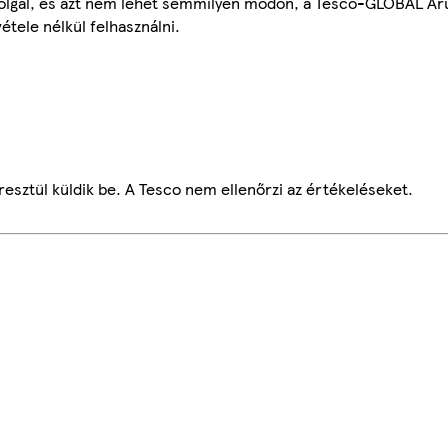
szolgál, és azt nem lehet semmilyen módon, a Tesco-GLOBAL Ár
étele nélkül felhasználni.
esztül küldik be. A Tesco nem ellenőrzi az értékeléseket.