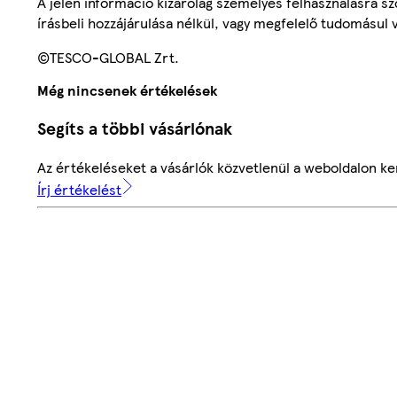
A jelen információ kizárólag személyes felhasználásra 
írásbeli hozzájárulása nélkül, vagy megfelelő tudomásul v
©TESCO-GLOBAL Zrt.
Még nincsenek értékelések
Segíts a többi vásárlónak
Az értékeléseket a vásárlók közvetlenül a weboldalon ker
Írj értékelést