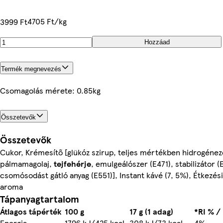
4705 Ft/kg
3999 Ft
Hozzáad
Termék megnevezés
Csomagolás mérete: 0.85kg
Összetevők
Összetevők
Cukor, Krémesítő [glükóz szirup, teljes mértékben hidrogénez
pálmamagolaj,
tejfehérje
, emulgeálószer (E471), stabilizátor (
csomósodást gátló anyag (E551)], Instant kávé (7, 5%), Étkezési
aroma
Tápanyagtartalom
Átlagos tápérték
100 g
17 g (1 adag)
*RI % / 
Energia
1796 kJ/425 kcal
308 kJ/73 kcal
4%