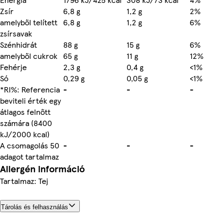
Zsír
6,8 g
1,2 g
2%
amelyből telített
6,8 g
1,2 g
6%
zsírsavak
Szénhidrát
88 g
15 g
6%
amelyből cukrok
65 g
11 g
12%
Fehérje
2,3 g
0,4 g
<1%
Só
0,29 g
0,05 g
<1%
*RI%: Referencia
-
-
-
beviteli érték egy
átlagos felnőtt
számára (8400
kJ/2000 kcal)
A csomagolás 50
-
-
-
adagot tartalmaz
Allergén információ
Tartalmaz: Tej
Tárolás és felhasználás