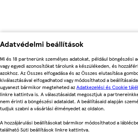
Adatvédelmi beállítások
Mi és 18 partnerünk személyes adatokat, például böngészési a
vagy egyedi azonosítókat tárolunk a készülékeden, és hozzáfé
azokhoz. Az Összes elfogadása és az Összes elutasítása gomb
kiválasztásával elfogadhatod vagy módosíthatod a beállításaidat
ugyanezt bármikor megteheted az
Adatkezelési és Cookie tájé
linkre kattintva is. A választásaidat megosztjuk a partnereinkke
nem érinti a böngészési adataidat. A beállításaid alapján szem
tudjuk szabni a vásárlási élményedet az oldalon.
A hozzájárulási beállításokat bármikor módosíthatod a láblécb
található Süti beállítások linkre kattintva.