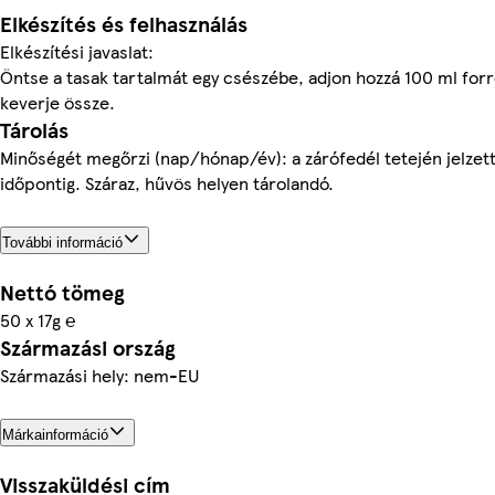
Elkészítés és felhasználás
Elkészítési javaslat:
Öntse a tasak tartalmát egy csészébe, adjon hozzá 100 ml forr
keverje össze.
Tárolás
Minőségét megőrzi (nap/hónap/év): a zárófedél tetején jelzet
időpontig. Száraz, hűvös helyen tárolandó.
További információ
Nettó tömeg
50 x 17g ℮
Származási ország
Származási hely: nem-EU
Márkainformáció
Visszaküldési cím