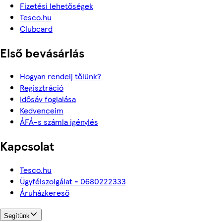
Fizetési lehetőségek
Tesco.hu
Clubcard
Első bevásárlás
Hogyan rendelj tőlünk?
Regisztráció
Idősáv foglalása
Kedvenceim
ÁFÁ-s számla igénylés
Kapcsolat
Tesco.hu
Ügyfélszolgálat - 0680222333
Áruházkereső
Segítünk