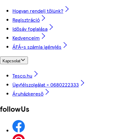
Hogyan rendelj tőlünk?
Regisztráció
Idősáv foglalása
Kedvenceim
ÁFÁ-s számla igénylés
Kapcsolat
Tesco.hu
Ügyfélszolgálat - 0680222333
Áruházkereső
followUs