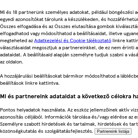
Mi és 18 partnerünk személyes adatokat, például böngészési a
egyedi azonosítókat tárolunk a készülékeden, és hozzáférhetü
Összes elfogadása és az Összes elutasítása gombok kiválasztá
elfogadhatod vagy módosíthatod a beállításaidat, illetve ugyan
megteheted az
Adatkezelési és Cookie tájékoztató
linkre kattin
választásaidat megosztjuk a partnereinkkel, de ez nem érinti 
adataidat. A beállításaid alapján személyre tudjuk szabni a vás
az oldalon.
A hozzájárulási beállításokat bármikor módosíthatod a láblécbe
beállítások linkre kattintva.
Mi és partnereink adataidat a következő célokra ha
Pontos helyadatok használata. Az eszköz jellemzőinek aktív viz
azonosítás céljából. Információk tárolása és/vagy elérése az 
Személyre szabott hirdetések és tartalmak, hirdetések és ta
közönségkutatás és szolgáltatásfejlesztés.
Partnereink listája