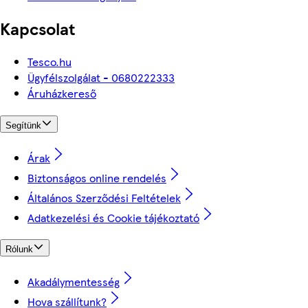
Kapcsolat
Tesco.hu
Ügyfélszolgálat - 0680222333
Áruházkereső
Segítünk
Árak
Biztonságos online rendelés
Általános Szerződési Feltételek
Adatkezelési és Cookie tájékoztató
Rólunk
Akadálymentesség
Hova szállítunk?