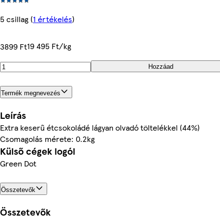
5 csillag
(
1 értékelés
)
19 495 Ft/kg
3899 Ft
Hozzáad
Termék megnevezés
Leírás
Extra keserű étcsokoládé lágyan olvadó töltelékkel (44%)
Csomagolás mérete: 0.2kg
Külső cégek logói
Green Dot
Összetevők
Összetevők