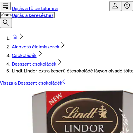
Ugrás a fő tartalomra
Ugrás a kereséshez
Alapvető élelmiszerek
Csokoládék
Desszert csokoládék
Lindt Lindor extra keserű étcsokoládé lágyan olvadó tölt
Vissza a Desszert csokoládék