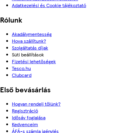
Adatkezelési és Cookie tájékoztató
Rólunk
Akadálymentesség
Hova szállítunk?
Szolgáltatás díjak
Süti beállítások
Fizetési lehetőségek
Tesco.hu
Clubcard
Első bevásárlás
Hogyan rendelj tőlünk?
Regisztráció
Idősáv foglalása
Kedvenceim
ÁFÁ-s számla igénylés