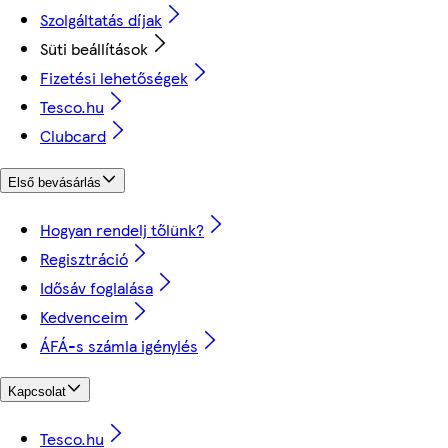
Szolgáltatás díjak
Süti beállítások
Fizetési lehetőségek
Tesco.hu
Clubcard
Első bevásárlás
Hogyan rendelj tőlünk?
Regisztráció
Idősáv foglalása
Kedvenceim
ÁFÁ-s számla igénylés
Kapcsolat
Tesco.hu