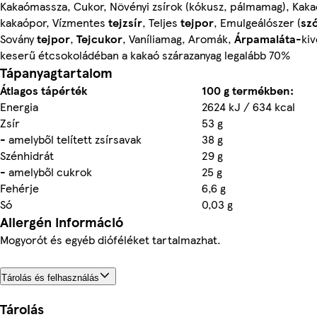
Kakaómassza, Cukor, Növényi zsírok (kókusz, pálmamag), Kaka
kakaópor, Vízmentes
tejzsír
, Teljes
tejpor
, Emulgeálószer (
szó
Sovány
tejpor
,
Tejcukor
, Vaníliamag, Aromák,
Árpamaláta
-kiv
keserű étcsokoládéban a kakaó szárazanyag legalább 70%
Tápanyagtartalom
Átlagos tápérték
100 g termékben:
Energia
2624 kJ / 634 kcal
Zsír
53 g
- amelyből telített zsírsavak
38 g
Szénhidrát
29 g
- amelyből cukrok
25 g
Fehérje
6,6 g
Só
0,03 g
Allergén információ
Mogyorót és egyéb dióféléket tartalmazhat.
Tárolás és felhasználás
Tárolás