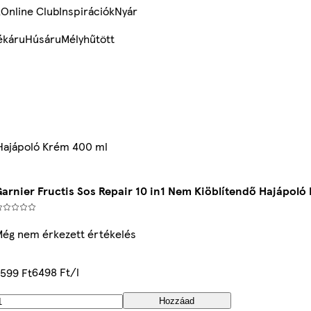
k
Online Club
Inspirációk
Nyár
ékáru
Húsáru
Mélyhűtött
 Hajápoló Krém 400 ml
arnier Fructis Sos Repair 10 in1 Nem Kiöblítendő Hajápoló
ég nem érkezett értékelés
6498 Ft/l
599 Ft
Hozzáad