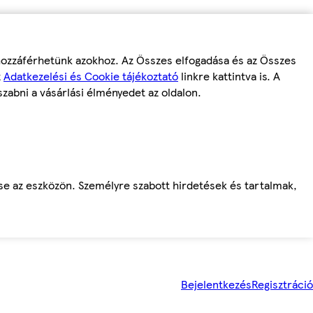
 hozzáférhetünk azokhoz. Az Összes elfogadása és az Összes
z
Adatkezelési és Cookie tájékoztató
linkre kattintva is. A
szabni a vásárlási élményedet az oldalon.
ése az eszközön. Személyre szabott hirdetések és tartalmak,
Bejelentkezés
Regisztráció