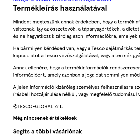
Termékleírás használatával
Mindent megteszünk annak érdekében, hogy a termékinf
változnak, így az összetevők, a tápanyagértékek, a diete
és ne hagyatkozz kizárólag azon információkra, amelyek 
Ha bármilyen kérdésed van, vagy a Tesco sajátmárkás ter
kapcsolatot a Tesco vevőszolgálatával, vagy a termék gy
Annak ellenére, hogy a termékinformációk rendszeresen 
információért, amely azonban a jogaidat semmilyen mód
A jelen információ kizárólag személyes felhasználásra 
írásbeli hozzájárulása nélkül, vagy megfelelő tudomásul v
©TESCO-GLOBAL Zrt.
Még nincsenek értékelések
Segíts a többi vásárlónak