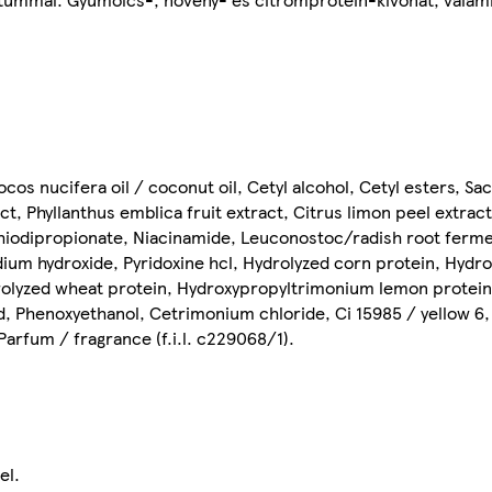
ocos nucifera oil / coconut oil, Cetyl alcohol, Cetyl esters, S
ct, Phyllanthus emblica fruit extract, Citrus limon peel extrac
l thiodipropionate, Niacinamide, Leuconostoc/radish root fermen
m hydroxide, Pyridoxine hcl, Hydrolyzed corn protein, Hydrol
drolyzed wheat protein, Hydroxypropyltrimonium lemon protein
cid, Phenoxyethanol, Cetrimonium chloride, Ci 15985 / yellow 6, 
Parfum / fragrance (f.i.l. c229068/1).
el.