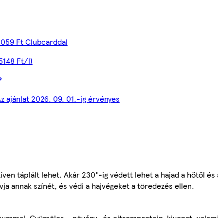
059 Ft Clubcarddal
5148 Ft/l)
z ajánlat 2026. 09. 01.-ig érvényes
íven táplált lehet. Akár 230°-ig védett lehet a hajad a hőtől és
vja annak színét, és védi a hajvégeket a töredezés ellen.
átummal. Gyümölcs-, növény- és citromprotein-kivonat, valami