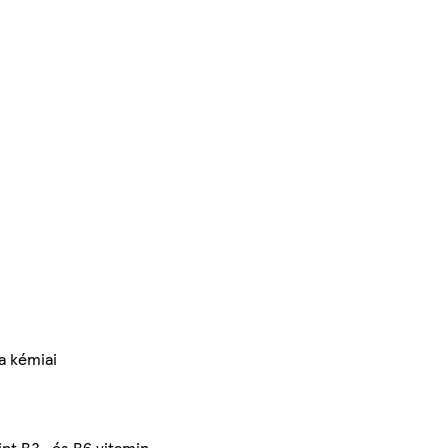
 a kémiai
nt B3- és B6 vitamin