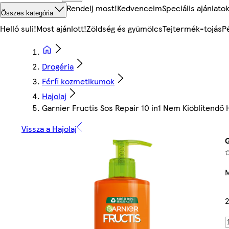
Rendelj most!
Kedvenceim
Speciális ajánlato
Összes kategória
Helló suli!
Most ajánlott!
Zöldség és gyümölcs
Tejtermék-tojás
P
Drogéria
Férfi kozmetikumok
Hajolaj
Garnier Fructis Sos Repair 10 in1 Nem Kiöblítendő
Vissza a Hajolaj
G
M
2