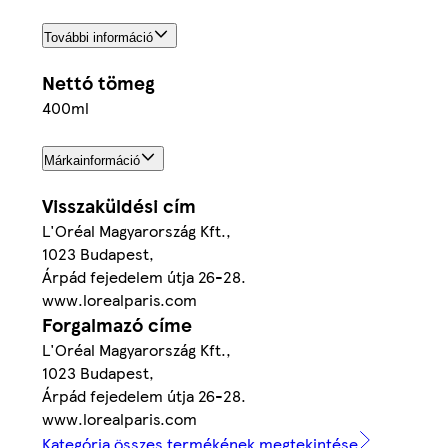
További információ
Nettó tömeg
400ml
Márkainformáció
Visszaküldési cím
L'Oréal Magyarország Kft.,
1023 Budapest,
Árpád fejedelem útja 26-28.
www.lorealparis.com
Forgalmazó címe
L'Oréal Magyarország Kft.,
1023 Budapest,
Árpád fejedelem útja 26-28.
www.lorealparis.com
Kategória összes termékének megtekintése