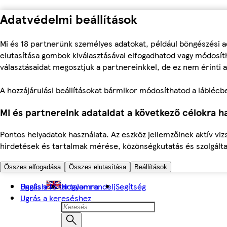
Adatvédelmi beállítások
Mi és 18 partnerünk személyes adatokat, például böngészési a
elutasítása gombok kiválasztásával elfogadhatod vagy módosíth
választásaidat megosztjuk a partnereinkkel, de ez nem érinti a
A hozzájárulási beállításokat bármikor módosíthatod a láblécben 
Mi és partnereink adataidat a következő célokra ha
Pontos helyadatok használata. Az eszköz jellemzőinek aktív viz
hirdetések és tartalmak mérése, közönségkutatás és szolgálta
Összes elfogadása
Összes elutasítása
Beállítások
Ugrás a fő tartalomra
English
Hogyan rendelj
Segítség
Ugrás a kereséshez