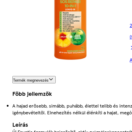
2
(
A
Termék megnevezés
Főbb jellemzők
A hajad erősebb, simább, puhább, élettel telibb és intenz
igénybevételtől. Elnehezítés nélkül élénkíti a hajat, megó
Leírás
Új Fructis formulák hajerősítő, aktív gyümölcskoncentr