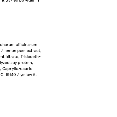
accharum officinarum
t / lemon peel extract,
t filtrate, Trideceth-
yzed soy protein,
, Caprylic/capric
Ci 19140 / yellow 5,