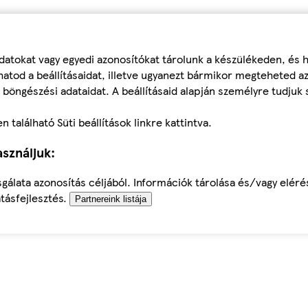
datokat vagy egyedi azonosítókat tárolunk a készülékeden, és
atod a beállításaidat, illetve ugyanezt bármikor megteheted a
 böngészési adataidat. A beállításaid alapján személyre tudjuk 
található Süti beállítások linkre kattintva.
sználjuk:
sgálata azonosítás céljából. Információk tárolása és/vagy elér
tásfejlesztés.
Partnereink listája