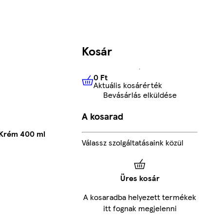
Kosár
0 Ft
Aktuális kosárérték
0 Ft
Aktuális kosárérték
Bevásárlás elküldése
A kosarad
 Krém 400 ml
Válassz szolgáltatásaink közül
Üres kosár
A kosaradba helyezett termékek
itt fognak megjelenni