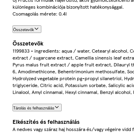
különleges kombinációja bizonyított hatékonysággal.
Csomagolás mérete: 0.4l
Összetevők
Összetevők
1199833 - ingredients: aqua / water, Cetearyl alcohol, C
extract / sugarcane extract, Camellia sinensis leaf extra
Pyrus malus fruit extract / apple fruit extract, Dilaury
6, Amodimethicone, Behentrimonium methosulfate, Sodiu
Hydrolyzed vegetable protein pg-propyl silanetriol, Hy
triglyceride, Citric acid, Potassium sorbate, Salicylic a
Linalool, Amyl cinnamal, Hexyl cinnamal, Benzyl alcohol, 
Tárolás és felhasználás
Elkészítés és felhasználás
A nedves vagy száraz haj hosszára és/vagy végeire vidd f