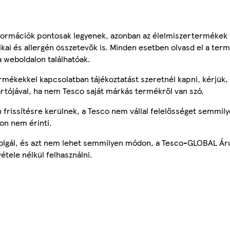
ormációk pontosak legyenek, azonban az élelmiszertermékek
tikai és allergén összetevők is. Minden esetben olvasd el a ter
a weboldalon találhatóak.
mékekkel kapcsolatban tájékoztatást szeretnél kapni, kérjük, 
ártójával, ha nem Tesco saját márkás termékről van szó.
frissítésre kerülnek, a Tesco nem vállal felelősséget semmily
on nem érinti.
szolgál, és azt nem lehet semmilyen módon, a Tesco-GLOBAL Ár
étele nélkül felhasználni.