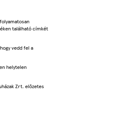
 folyamatosan
méken található címkét
hogy vedd fel a
en helytelen
uházak Zrt. előzetes