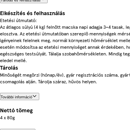
Tárolás és felhasználás
Elkészítés és felhasználás
Etetési útmutató:
Az átlagos súlyú (4 kg) felnőtt macska napi adagja 3-4 tasak, l
elosztva. Az etetési útmutatóban szereplő mennyiségek mérsé
igényeinek felelnek meg, normál környezeti hőmérséklet mellet
esetén módosítsa az etetési mennyiséget annak érdekében, h
egészséges testsúlyát. Tálalja szobahőmérsékleten. Mindig tegye
eledel mellé.
Tárolás
Minőségét megőrzi (hónap/év), gyár regisztrációs száma, gyárt
csomagolás alján. Tárolja száraz, hűvös helyen.
További információ
Nettó tömeg
4 x 80g