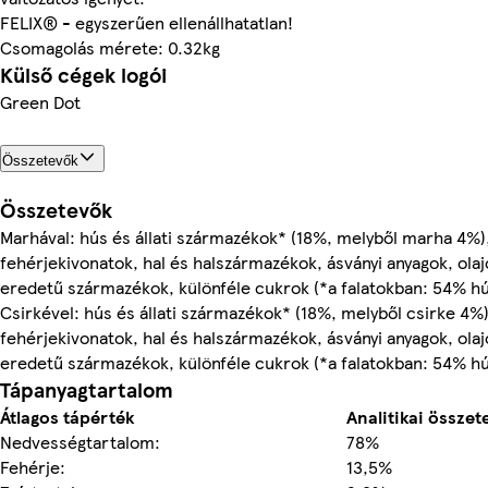
FELIX® - egyszerűen ellenállhatatlan!
Csomagolás mérete: 0.32kg
Külső cégek logói
Green Dot
Összetevők
Összetevők
Marhával: hús és állati származékok* (18%, melyből marha 4%)
fehérjekivonatok, hal és halszármazékok, ásványi anyagok, olaj
eredetű származékok, különféle cukrok (*a falatokban: 54% hús
Csirkével: hús és állati származékok* (18%, melyből csirke 4%)
fehérjekivonatok, hal és halszármazékok, ásványi anyagok, olaj
eredetű származékok, különféle cukrok (*a falatokban: 54% hús
Tápanyagtartalom
Átlagos tápérték
Analitikai összet
Nedvességtartalom:
78%
Fehérje:
13,5%