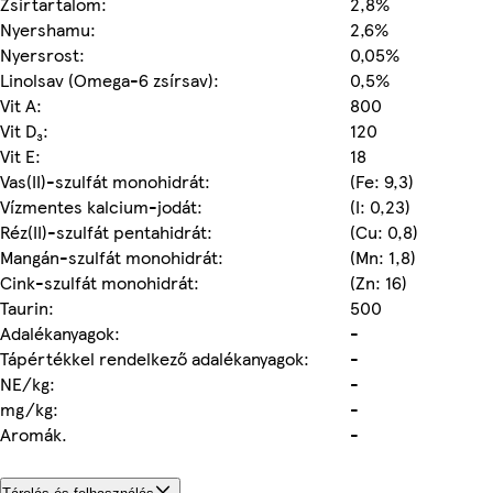
Zsírtartalom:
2,8%
Nyershamu:
2,6%
Nyersrost:
0,05%
Linolsav (Omega-6 zsírsav):
0,5%
Vit A:
800
Vit D₃:
120
Vit E:
18
Vas(II)-szulfát monohidrát:
(Fe: 9,3)
Vízmentes kalcium-jodát:
(I: 0,23)
Réz(II)-szulfát pentahidrát:
(Cu: 0,8)
Mangán-szulfát monohidrát:
(Mn: 1,8)
Cink-szulfát monohidrát:
(Zn: 16)
Taurin:
500
Adalékanyagok:
-
Tápértékkel rendelkező adalékanyagok:
-
NE/kg:
-
mg/kg:
-
Aromák.
-