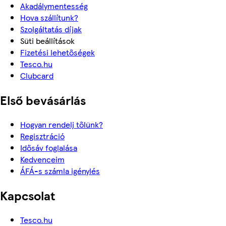
Akadálymentesség
Hova szállítunk?
Szolgáltatás díjak
Süti beállítások
Fizetési lehetőségek
Tesco.hu
Clubcard
Első bevásárlás
Hogyan rendelj tőlünk?
Regisztráció
Idősáv foglalása
Kedvenceim
ÁFÁ-s számla igénylés
Kapcsolat
Tesco.hu