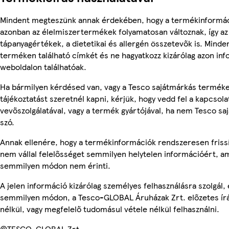
Mindent megteszünk annak érdekében, hogy a termékinformác
azonban az élelmiszertermékek folyamatosan változnak, így az
tápanyagértékek, a dietetikai és allergén összetevők is. Minde
terméken található címkét és ne hagyatkozz kizárólag azon in
weboldalon találhatóak.
Ha bármilyen kérdésed van, vagy a Tesco sajátmárkás termék
tájékoztatást szeretnél kapni, kérjük, hogy vedd fel a kapcsola
vevőszolgálatával, vagy a termék gyártójával, ha nem Tesco sa
szó.
Annak ellenére, hogy a termékinformációk rendszeresen frissí
nem vállal felelősséget semmilyen helytelen információért, am
semmilyen módon nem érinti.
A jelen információ kizárólag személyes felhasználásra szolgál,
semmilyen módon, a Tesco-GLOBAL Áruházak Zrt. előzetes írá
nélkül, vagy megfelelő tudomásul vétele nélkül felhasználni.
©TESCO-GLOBAL Zrt.