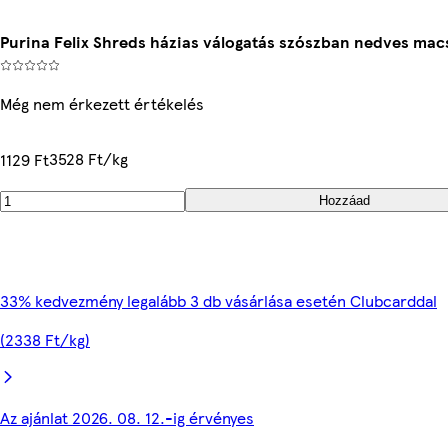
Purina Felix Shreds házias válogatás szószban nedves macsk
Még nem érkezett értékelés
3528 Ft/kg
1129 Ft
Hozzáad
33% kedvezmény legalább 3 db vásárlása esetén Clubcarddal
(2338 Ft/kg)
Az ajánlat 2026. 08. 12.-ig érvényes