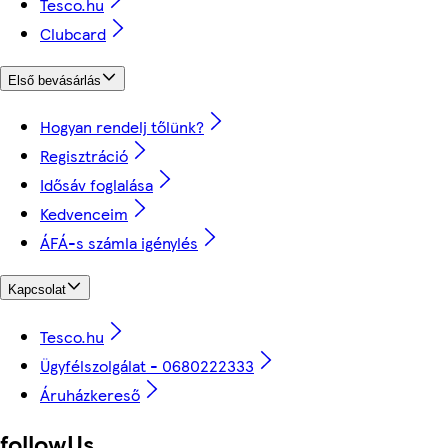
Tesco.hu
Clubcard
Első bevásárlás
Hogyan rendelj tőlünk?
Regisztráció
Idősáv foglalása
Kedvenceim
ÁFÁ-s számla igénylés
Kapcsolat
Tesco.hu
Ügyfélszolgálat - 0680222333
Áruházkereső
followUs