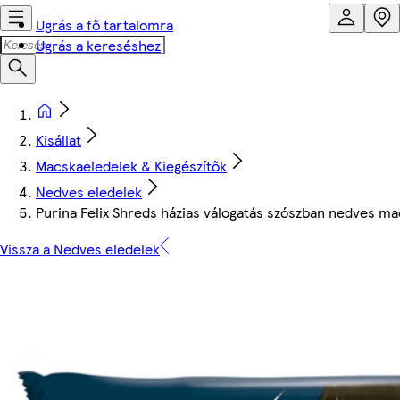
Ugrás a fő tartalomra
Ugrás a kereséshez
Kisállat
Macskaeledelek & Kiegészítők
Nedves eledelek
Purina Felix Shreds házias válogatás szószban nedves mac
Vissza a Nedves eledelek