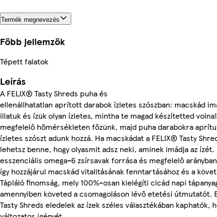
Termék megnevezés
Főbb jellemzők
Tépett falatok
Leírás
A FELIX® Tasty Shreds puha és
ellenállhatatlan aprított darabok ízletes szószban: macskád im
illatuk és ízük olyan ízletes, mintha te magad készítetted voln
megfelelő hőmérsékleten főzünk, majd puha darabokra aprítunk
ízletes szószt adunk hozzá. Ha macskádat a FELIX® Tasty Shred
lehetsz benne, hogy olyasmit adsz neki, aminek imádja az ízét
esszenciális omega-6 zsírsavak forrása és megfelelő arányban
így hozzájárul macskád vitalitásának fenntartásához és a köve
Tápláló finomság, mely 100%-osan kielégíti cicád napi tápanyag
amennyiben követed a csomagoláson lévő etetési útmutatót.
Tasty Shreds eledelek az ízek széles választékában kaphatók, h
változatos igényét.