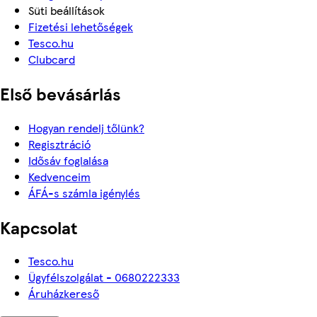
Süti beállítások
Fizetési lehetőségek
Tesco.hu
Clubcard
Első bevásárlás
Hogyan rendelj tőlünk?
Regisztráció
Idősáv foglalása
Kedvenceim
ÁFÁ-s számla igénylés
Kapcsolat
Tesco.hu
Ügyfélszolgálat - 0680222333
Áruházkereső