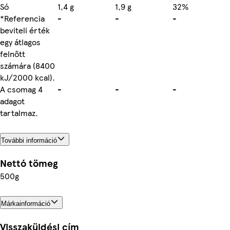
Só
1,4 g
1,9 g
32%
*Referencia
-
-
-
beviteli érték
egy átlagos
felnőtt
számára (8400
kJ/2000 kcal).
A csomag 4
-
-
-
adagot
tartalmaz.
További információ
Nettó tömeg
500g
Márkainformáció
Visszaküldési cím