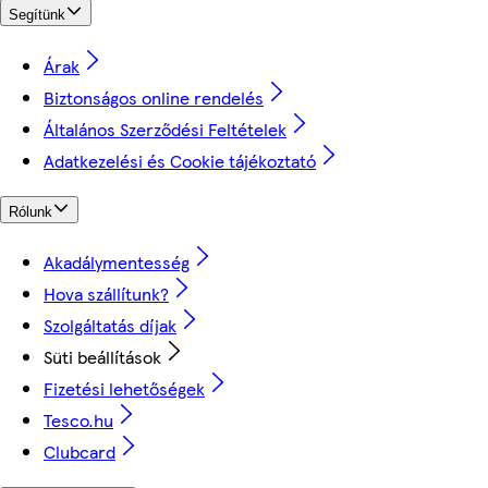
Segítünk
Árak
Biztonságos online rendelés
Általános Szerződési Feltételek
Adatkezelési és Cookie tájékoztató
Rólunk
Akadálymentesség
Hova szállítunk?
Szolgáltatás díjak
Süti beállítások
Fizetési lehetőségek
Tesco.hu
Clubcard