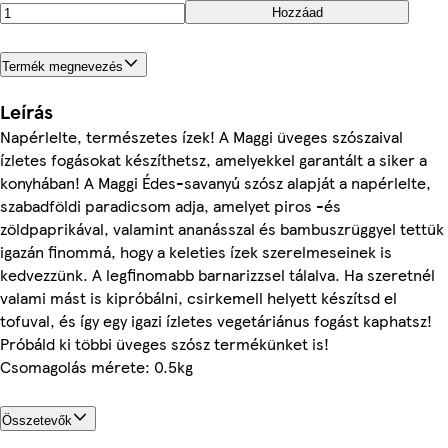
Hozzáad
Termék megnevezés
Leírás
Napérlelte, természetes ízek! A Maggi üveges szószaival
ízletes fogásokat készíthetsz, amelyekkel garantált a siker a
konyhában! A Maggi Édes-savanyú szósz alapját a napérlelte,
szabadföldi paradicsom adja, amelyet piros -és
zöldpaprikával, valamint ananásszal és bambuszrüggyel tettük
igazán finommá, hogy a keleties ízek szerelmeseinek is
kedvezzünk. A legfinomabb barnarizzsel tálalva. Ha szeretnél
valami mást is kipróbálni, csirkemell helyett készítsd el
tofuval, és így egy igazi ízletes vegetáriánus fogást kaphatsz!
Próbáld ki többi üveges szósz termékünket is!
Csomagolás mérete: 0.5kg
Összetevők