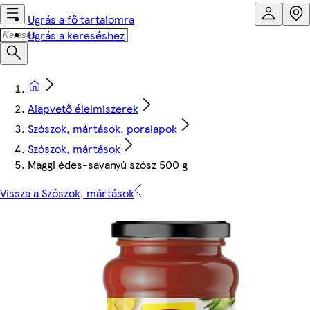
Ugrás a fő tartalomra
Ugrás a kereséshez
Alapvető élelmiszerek
Szószok, mártások, poralapok
Szószok, mártások
Maggi édes-savanyú szósz 500 g
Vissza a Szószok, mártások