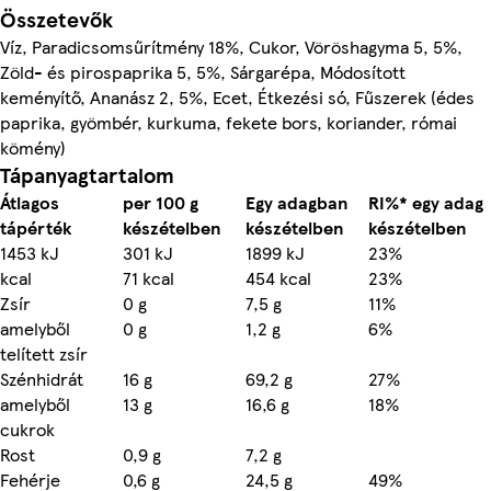
Összetevők
Víz, Paradicsomsűrítmény 18%, Cukor, Vöröshagyma 5, 5%,
Zöld- és pirospaprika 5, 5%, Sárgarépa, Módosított
keményítő, Ananász 2, 5%, Ecet, Étkezési só, Fűszerek (édes
paprika, gyömbér, kurkuma, fekete bors, koriander, római
kömény)
Tápanyagtartalom
Átlagos
per 100 g
Egy adagban
RI%* egy adag
tápérték
készételben
készételben
készételben
1453 kJ
301 kJ
1899 kJ
23%
kcal
71 kcal
454 kcal
23%
Zsír
0 g
7,5 g
11%
amelyből
0 g
1,2 g
6%
telített zsír
Szénhidrát
16 g
69,2 g
27%
amelyből
13 g
16,6 g
18%
cukrok
Rost
0,9 g
7,2 g
Fehérje
0,6 g
24,5 g
49%