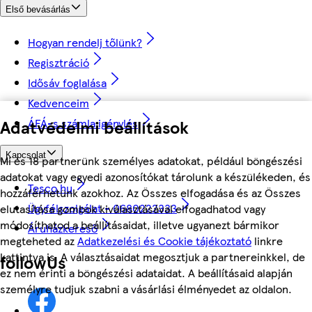
Első bevásárlás
Hogyan rendelj tőlünk?
Regisztráció
Idősáv foglalása
Kedvenceim
Adatvédelmi beállítások
ÁFÁ-s számla igénylés
Kapcsolat
Mi és 18 partnerünk személyes adatokat, például böngészési
adatokat vagy egyedi azonosítókat tárolunk a készülékeden, és
Tesco.hu
hozzáférhetünk azokhoz. Az Összes elfogadása és az Összes
Ügyfélszolgálat - 0680222333
elutasítása gombok kiválasztásával elfogadhatod vagy
módosíthatod a beállításaidat, illetve ugyanezt bármikor
Áruházkereső
megteheted az
Adatkezelési és Cookie tájékoztató
linkre
kattintva is. A választásaidat megosztjuk a partnereinkkel, de
followUs
ez nem érinti a böngészési adataidat. A beállításaid alapján
személyre tudjuk szabni a vásárlási élményedet az oldalon.