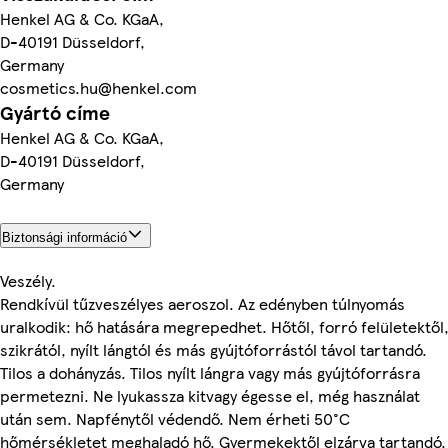
Henkel AG & Co. KGaA,
D-40191 Düsseldorf,
Germany
cosmetics.hu@henkel.com
Gyártó címe
Henkel AG & Co. KGaA,
D-40191 Düsseldorf,
Germany
Biztonsági információ
Veszély.
Rendkívül tűzveszélyes aeroszol. Az edényben túlnyomás
uralkodik: hő hatására megrepedhet. Hőtől, forró felületektől
szikrától, nyílt lángtól és más gyújtóforrástól távol tartandó.
Tilos a dohányzás. Tilos nyílt lángra vagy más gyújtóforrásra
permetezni. Ne lyukassza kitvagy égesse el, még használat
után sem. Napfénytől védendő. Nem érheti 50°C
hőmérsékletet meghaladó hő. Gyermekektől elzárva tartandó.