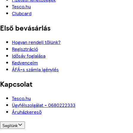
Tesco.hu
Clubcard
Első bevásárlás
Hogyan rendelj tőlünk?
Regisztráció
Idősáv foglalása
Kedvenceim
ÁFÁ-s számla igénylés
Kapcsolat
Tesco.hu
Ügyfélszolgálat - 0680222333
Áruházkereső
Segítünk