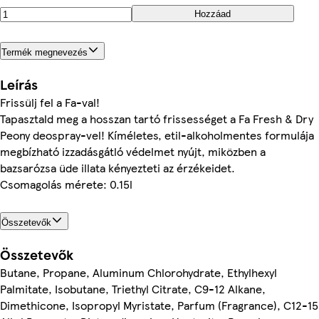
Hozzáad
Termék megnevezés
Leírás
Frissülj fel a Fa-val!
Tapasztald meg a hosszan tartó frissességet a Fa Fresh & Dry
Peony deospray-vel! Kíméletes, etil-alkoholmentes formulája
megbízható izzadásgátló védelmet nyújt, miközben a
bazsarózsa üde illata kényezteti az érzékeidet.
Csomagolás mérete: 0.15l
Összetevők
Összetevők
Butane, Propane, Aluminum Chlorohydrate, Ethylhexyl
Palmitate, Isobutane, Triethyl Citrate, C9-12 Alkane,
Dimethicone, Isopropyl Myristate, Parfum (Fragrance), C12-15