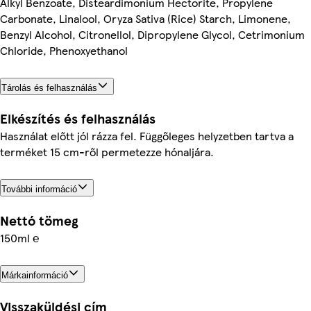
Alkyl Benzoate, Disteardimonium Hectorite, Propylene
Carbonate, Linalool, Oryza Sativa (Rice) Starch, Limonene,
Benzyl Alcohol, Citronellol, Dipropylene Glycol, Cetrimonium
Chloride, Phenoxyethanol
Tárolás és felhasználás
Elkészítés és felhasználás
Használat előtt jól rázza fel. Függőleges helyzetben tartva a
terméket 15 cm-ről permetezze hónaljára.
További információ
Nettó tömeg
150ml ℮
Márkainformáció
Visszaküldési cím