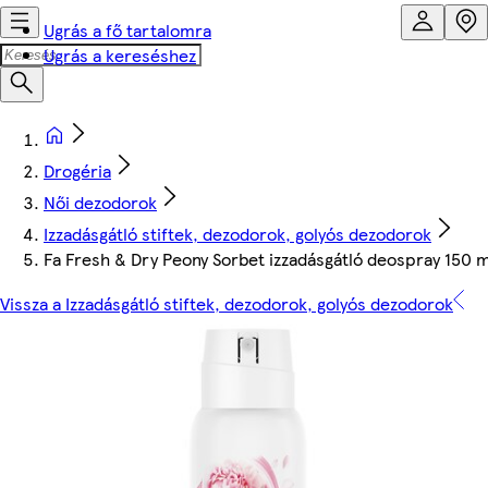
Ugrás a fő tartalomra
Ugrás a kereséshez
Drogéria
Női dezodorok
Izzadásgátló stiftek, dezodorok, golyós dezodorok
Fa Fresh & Dry Peony Sorbet izzadásgátló deospray 150 m
Vissza a Izzadásgátló stiftek, dezodorok, golyós dezodorok