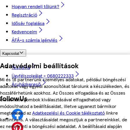
Hogyan rendelj tőlünk?
Regisztráció
Idősáv foglalása
Kedvenceim
ÁFÁ-s számla igénylés
Kapcsolat
Adatvédelmi beállítások
Tesco.hu
Ügyfélszolgálat - 0680222333
Mi és 18 partnerünk személyes adatokat, például böngészési
Áruházkereső
adatokat vagy egyedi azonosítókat tárolunk a készülékeden, és
hozzáférhetünk azokhoz. Az Összes elfogadása és az Összes
followUs
elutasítása gombok kiválasztásával elfogadhatod vagy
módosíthatod a beállításaidat, illetve ugyanezt bármikor
megteheted az
Adatkezelési és Cookie tájékoztató
linkre
kattintva is. A választásaidat megosztjuk a partnereinkkel, de
ez nem érinti a böngészési adataidat. A beállításaid alapján