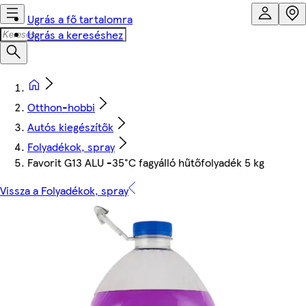
Ugrás a fő tartalomra
Ugrás a kereséshez
Otthon-hobbi
Autós kiegészítők
Folyadékok, spray
Favorit G13 ALU -35°C fagyálló hűtőfolyadék 5 kg
Vissza a Folyadékok, spray