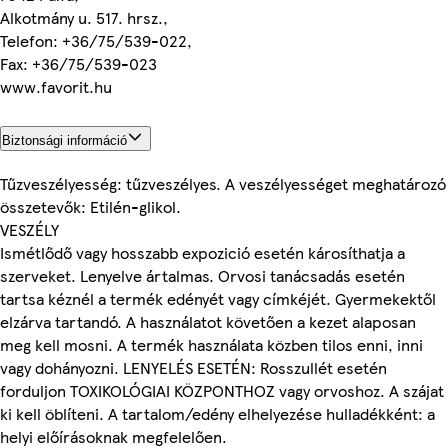
Alkotmány u. 517. hrsz.,
Telefon: +36/75/539-022,
Fax: +36/75/539-023
www.favorit.hu
Biztonsági információ
Tűzveszélyesség: tűzveszélyes. A veszélyességet meghatározó
összetevők: Etilén-glikol.
VESZÉLY
Ismétlődő vagy hosszabb expozició esetén károsíthatja a
szerveket. Lenyelve ártalmas. Orvosi tanácsadás esetén
tartsa kéznél a termék edényét vagy címkéjét. Gyermekektől
elzárva tartandó. A használatot követően a kezet alaposan
meg kell mosni. A termék használata közben tilos enni, inni
vagy dohányozni. LENYELÉS ESETÉN: Rosszullét esetén
forduljon TOXIKOLÓGIAI KÖZPONTHOZ vagy orvoshoz. A szájat
ki kell öblíteni. A tartalom/edény elhelyezése hulladékként: a
helyi előírásoknak megfelelően.