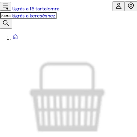
Ugrás a fő tartalomra
Ugrás a kereséshez