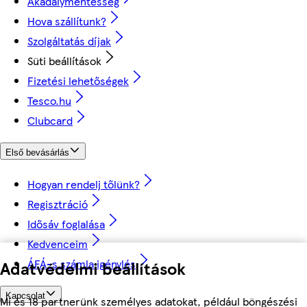
Akadálymentesség
Hova szállítunk?
Szolgáltatás díjak
Süti beállítások
Fizetési lehetőségek
Tesco.hu
Clubcard
Első bevásárlás
Hogyan rendelj tőlünk?
Regisztráció
Idősáv foglalása
Kedvenceim
ÁFÁ-s számla igénylés
Adatvédelmi beállítások
Kapcsolat
Mi és 18 partnerünk személyes adatokat, például böngészési