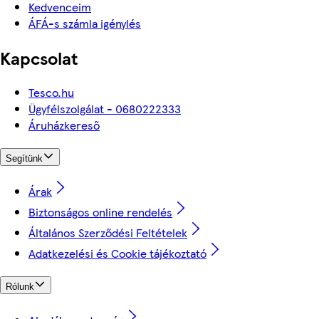
Kedvenceim
ÁFÁ-s számla igénylés
Kapcsolat
Tesco.hu
Ügyfélszolgálat - 0680222333
Áruházkereső
Segítünk
Árak
Biztonságos online rendelés
Általános Szerződési Feltételek
Adatkezelési és Cookie tájékoztató
Rólunk