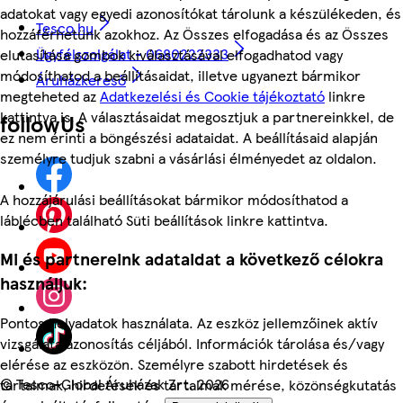
adatokat vagy egyedi azonosítókat tárolunk a készülékeden, és
Tesco.hu
hozzáférhetünk azokhoz. Az Összes elfogadása és az Összes
Ügyfélszolgálat - 0680222333
elutasítása gombok kiválasztásával elfogadhatod vagy
módosíthatod a beállításaidat, illetve ugyanezt bármikor
Áruházkereső
megteheted az
Adatkezelési és Cookie tájékoztató
linkre
kattintva is. A választásaidat megosztjuk a partnereinkkel, de
followUs
ez nem érinti a böngészési adataidat. A beállításaid alapján
személyre tudjuk szabni a vásárlási élményedet az oldalon.
A hozzájárulási beállításokat bármikor módosíthatod a
láblécben található Süti beállítások linkre kattintva.
Mi és partnereink adataidat a következő célokra
használjuk:
Pontos helyadatok használata. Az eszköz jellemzőinek aktív
vizsgálata azonosítás céljából. Információk tárolása és/vagy
elérése az eszközön. Személyre szabott hirdetések és
©
Tesco-Global Áruházak Zrt. 2026
tartalmak, hirdetések és tartalmak mérése, közönségkutatás