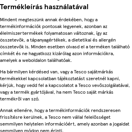
Termékleírás használatával
Mindent megteszünk annak érdekében, hogy a
termékinformációk pontosak legyenek, azonban az
élelmiszertermékek folyamatosan változnak, így az
összetevők, a tápanyagértékek, a dietetikai és allergén
összetevők is. Minden esetben olvasd el a terméken található
címkét és ne hagyatkozz kizárólag azon információkra,
amelyek a weboldalon találhatóak.
Ha bármilyen kérdésed van, vagy a Tesco sajátmárkás
termékekkel kapcsolatban tájékoztatást szeretnél kapni,
kérjük, hogy vedd fel a kapcsolatot a Tesco vevőszolgálatával,
vagy a termék gyártójával, ha nem Tesco saját márkás
termékről van szó.
Annak ellenére, hogy a termékinformációk rendszeresen
frissítésre kerülnek, a Tesco nem vállal felelősséget
semmilyen helytelen információért, amely azonban a jogaidat
semmilyen módon nem érinti.