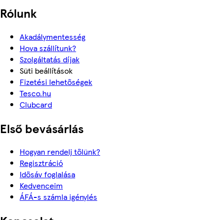
Rólunk
Akadálymentesség
Hova szállítunk?
Szolgáltatás díjak
Süti beállítások
Fizetési lehetőségek
Tesco.hu
Clubcard
Első bevásárlás
Hogyan rendelj tőlünk?
Regisztráció
Idősáv foglalása
Kedvenceim
ÁFÁ-s számla igénylés