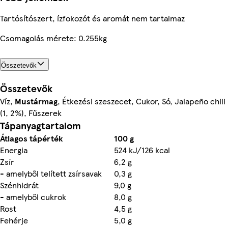
Tartósítószert, ízfokozót és aromát nem tartalmaz
Csomagolás mérete: 0.255kg
Összetevők
Összetevők
Víz,
Mustármag
, Étkezési szeszecet, Cukor, Só, Jalapeño chili
(1, 2%), Fűszerek
Tápanyagtartalom
Átlagos tápérték
100 g
Energia
524 kJ/126 kcal
Zsír
6,2 g
- amelyből telített zsírsavak
0,3 g
Szénhidrát
9,0 g
- amelyből cukrok
8,0 g
Rost
4,5 g
Fehérje
5,0 g