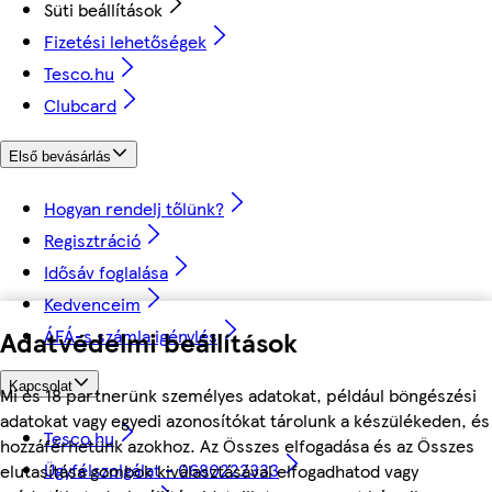
Süti beállítások
Fizetési lehetőségek
Tesco.hu
Clubcard
Első bevásárlás
Hogyan rendelj tőlünk?
Regisztráció
Idősáv foglalása
Kedvenceim
ÁFÁ-s számla igénylés
Adatvédelmi beállítások
Kapcsolat
Mi és 18 partnerünk személyes adatokat, például böngészési
adatokat vagy egyedi azonosítókat tárolunk a készülékeden, és
Tesco.hu
hozzáférhetünk azokhoz. Az Összes elfogadása és az Összes
Ügyfélszolgálat - 0680222333
elutasítása gombok kiválasztásával elfogadhatod vagy