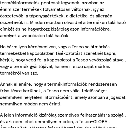
termékinformációk pontosak legyenek, azonban az
élelmiszertermékek folyamatosan változnak, így az
összetevők, a tápanyagértékek, a dietetikai és allergén
összetevők is. Minden esetben olvasd el a terméken található
címkét és ne hagyatkozz kizárólag azon információkra,
amelyek a weboldalon találhatóak.
Ha bármilyen kérdésed van, vagy a Tesco sajátmárkás
termékekkel kapcsolatban tájékoztatást szeretnél kapni,
kérjük, hogy vedd fel a kapcsolatot a Tesco vevőszolgálatával,
vagy a termék gyártójával, ha nem Tesco saját márkás
termékről van szó.
Annak ellenére, hogy a termékinformációk rendszeresen
frissítésre kerülnek, a Tesco nem vállal felelősséget
semmilyen helytelen információért, amely azonban a jogaidat
semmilyen módon nem érinti.
A jelen információ kizárólag személyes felhasználásra szolgál,
és azt nem lehet semmilyen módon, a Tesco-GLOBAL
Áruházak Zrt. előzetes írásbeli hozzájárulása nélkül, vagy