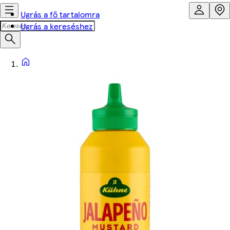
Ugrás a fő tartalomra
Ugrás a kereséshez