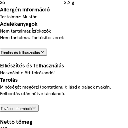
Só
3,2 g
Allergén információ
Tartalmaz: Mustár
Adalékanyagok
Nem tartalmaz Ízfokozók
Nem tartalmaz Tartósítószerek
Tárolás és felhasználás
Elkészítés és felhasználás
Használat előtt felrázandó!
Tárolás
Minőségét megőrzi (bontatlanul): lásd a palack nyakán.
Felbontás után hűtve tárolandó.
További információ
Nettó tömeg