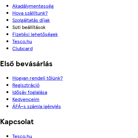
Akadálymentesség
Hova szállítunk?
Szolgáltatás díjak
Süti beállítások
Fizetési lehetőségek
Tesco.hu
Clubcard
Első bevásárlás
Hogyan rendelj tőlünk?
Regisztráció
Idősáv foglalása
Kedvenceim
ÁFÁ-s számla igénylés
Kapcsolat
Tesco.hu