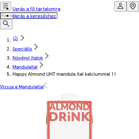
Ugrás a fő tartalomra
Ugrás a kereséshez
Speciális
Növényi italok
Mandulaital
Happy Almond UHT mandula ital kalciummal 1 l
Vissza a Mandulaital