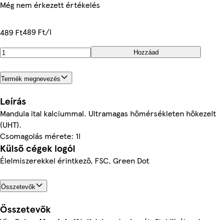
Még nem érkezett értékelés
489 Ft/l
489 Ft
Hozzáad
Termék megnevezés
Leírás
Mandula ital kalciummal. Ultramagas hőmérsékleten hőkezelt
(UHT).
Csomagolás mérete: 1l
Külső cégek logói
Élelmiszerekkel érintkező, FSC, Green Dot
Összetevők
Összetevők