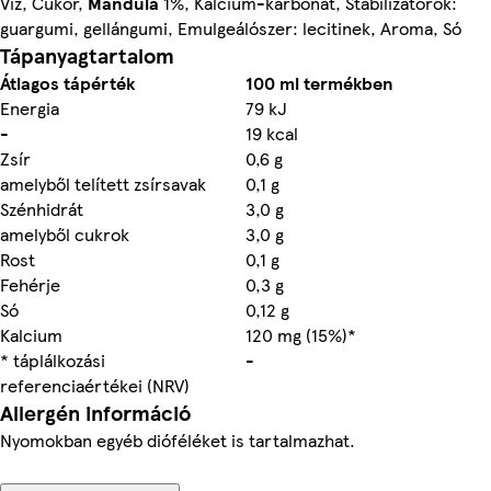
Víz, Cukor,
Mandula
1%, Kalcium-karbonát, Stabilizátorok:
guargumi, gellángumi, Emulgeálószer: lecitinek, Aroma, Só
Tápanyagtartalom
Átlagos tápérték
100 ml termékben
Energia
79 kJ
-
19 kcal
Zsír
0,6 g
amelyből telített zsírsavak
0,1 g
Szénhidrát
3,0 g
amelyből cukrok
3,0 g
Rost
0,1 g
Fehérje
0,3 g
Só
0,12 g
Kalcium
120 mg (15%)*
* táplálkozási
-
referenciaértékei (NRV)
Allergén információ
Nyomokban egyéb dióféléket is tartalmazhat.