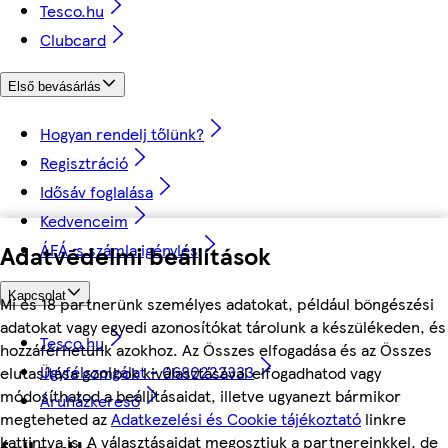
Tesco.hu
Clubcard
Első bevásárlás
Hogyan rendelj tőlünk?
Regisztráció
Idősáv foglalása
Kedvenceim
ÁFÁ-s számla igénylés
Adatvédelmi beállítások
Kapcsolat
Mi és 18 partnerünk személyes adatokat, például böngészési
adatokat vagy egyedi azonosítókat tárolunk a készülékeden, és
Tesco.hu
hozzáférhetünk azokhoz. Az Összes elfogadása és az Összes
Ügyfélszolgálat - 0680222333
elutasítása gombok kiválasztásával elfogadhatod vagy
módosíthatod a beállításaidat, illetve ugyanezt bármikor
Áruházkereső
megteheted az
Adatkezelési és Cookie tájékoztató
linkre
kattintva is. A választásaidat megosztjuk a partnereinkkel, de