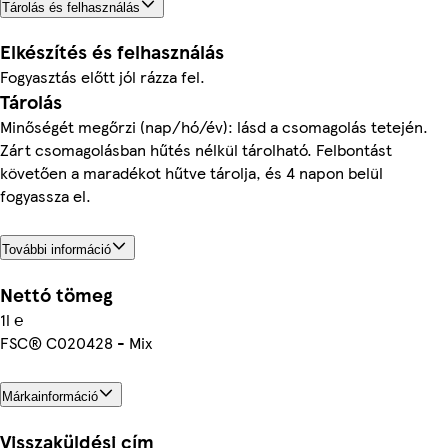
Tárolás és felhasználás
Elkészítés és felhasználás
Fogyasztás előtt jól rázza fel.
Tárolás
Minőségét megőrzi (nap/hó/év): lásd a csomagolás tetején.
Zárt csomagolásban hűtés nélkül tárolható. Felbontást
követően a maradékot hűtve tárolja, és 4 napon belül
fogyassza el.
További információ
Nettó tömeg
1l ℮
FSC® C020428 - Mix
Márkainformáció
Visszaküldési cím