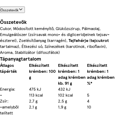
Összetevők
Összetevők
Cukor, Módosított keményítő, Glükózszirup, Pálmaolaj,
Emulgeálószer (zsírsavak mono- és digliceridjeinek tejsav-
észterei), Zselésítőanyag (karragén),
Tejfehérje
(
tejcukrot
tartalmaz), Étkezési só, Színezékek (karotinok, riboflavin),
Aroma, Stabilizátor (difoszfátok)
Tápanyagtartalom
Átlagos
Elkészített
Elkészített
Elkészített
tápérték
krémben: 100
krémben: 1
krémben: 1
g
adag krémben
adag krémben
kb. 91 g
%*
Energia:
475 kJ
432 kJ
-
113 kcal
102 kcal
5
Zsír:
2,7 g
2,5 g
4
-amelyből
2,1 g
1,9 g
10
telített