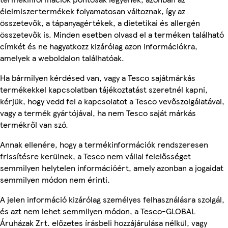
élelmiszertermékek folyamatosan változnak, így az
összetevők, a tápanyagértékek, a dietetikai és allergén
összetevők is. Minden esetben olvasd el a terméken található
címkét és ne hagyatkozz kizárólag azon információkra,
amelyek a weboldalon találhatóak.
Ha bármilyen kérdésed van, vagy a Tesco sajátmárkás
termékekkel kapcsolatban tájékoztatást szeretnél kapni,
kérjük, hogy vedd fel a kapcsolatot a Tesco vevőszolgálatával,
vagy a termék gyártójával, ha nem Tesco saját márkás
termékről van szó.
Annak ellenére, hogy a termékinformációk rendszeresen
frissítésre kerülnek, a Tesco nem vállal felelősséget
semmilyen helytelen információért, amely azonban a jogaidat
semmilyen módon nem érinti.
A jelen információ kizárólag személyes felhasználásra szolgál,
és azt nem lehet semmilyen módon, a Tesco-GLOBAL
Áruházak Zrt. előzetes írásbeli hozzájárulása nélkül, vagy