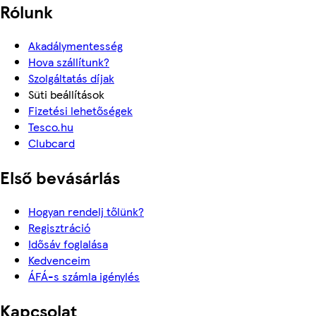
Rólunk
Akadálymentesség
Hova szállítunk?
Szolgáltatás díjak
Süti beállítások
Fizetési lehetőségek
Tesco.hu
Clubcard
Első bevásárlás
Hogyan rendelj tőlünk?
Regisztráció
Idősáv foglalása
Kedvenceim
ÁFÁ-s számla igénylés
Kapcsolat