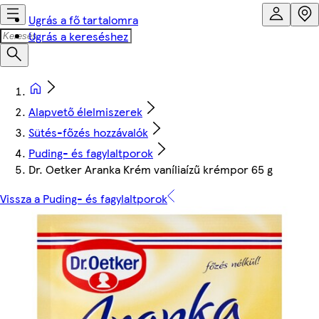
Ugrás a fő tartalomra
Ugrás a kereséshez
Alapvető élelmiszerek
Sütés-főzés hozzávalók
Puding- és fagylaltporok
Dr. Oetker Aranka Krém vaníliaízű krémpor 65 g
Vissza a Puding- és fagylaltporok