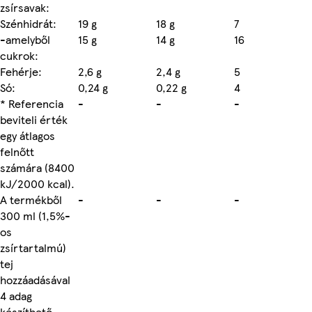
zsírsavak:
Szénhidrát:
19 g
18 g
7
-amelyből
15 g
14 g
16
cukrok:
Fehérje:
2,6 g
2,4 g
5
Só:
0,24 g
0,22 g
4
* Referencia
-
-
-
beviteli érték
egy átlagos
felnőtt
számára (8400
kJ/2000 kcal).
A termékből
-
-
-
300 ml (1,5%-
os
zsírtartalmú)
tej
hozzáadásával
4 adag
készíthető.