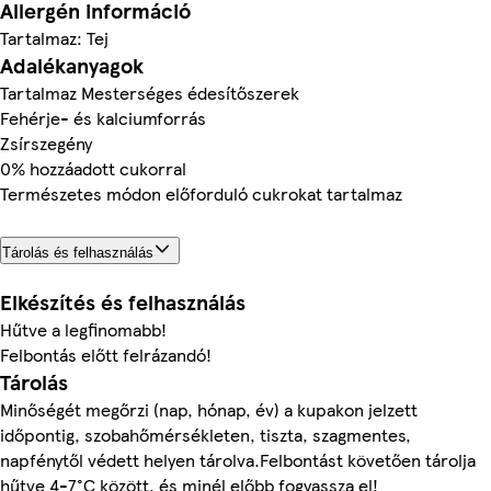
Allergén információ
Tartalmaz: Tej
Adalékanyagok
Tartalmaz Mesterséges édesítőszerek
Fehérje- és kalciumforrás
Zsírszegény
0% hozzáadott cukorral
Természetes módon előforduló cukrokat tartalmaz
Tárolás és felhasználás
Elkészítés és felhasználás
Hűtve a legfinomabb!
Felbontás előtt felrázandó!
Tárolás
Minőségét megőrzi (nap, hónap, év) a kupakon jelzett
időpontig, szobahőmérsékleten, tiszta, szagmentes,
napfénytől védett helyen tárolva.Felbontást követően tárolja
hűtve 4-7°C között, és minél előbb fogyassza el!