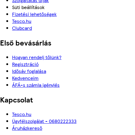
Szolgáltatás díjak
Süti beállítások
Fizetési lehetőségek
Tesco.hu
Clubcard
Első bevásárlás
Hogyan rendelj tőlünk?
Regisztráció
Idősáv foglalása
Kedvenceim
ÁFÁ-s számla igénylés
Kapcsolat
Tesco.hu
Ügyfélszolgálat - 0680222333
Áruházkereső