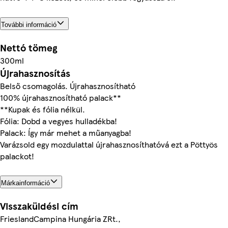
További információ
Nettó tömeg
300ml
Újrahasznosítás
Belső csomagolás. Újrahasznosítható
100% újrahasznosítható palack**
**Kupak és fólia nélkül.
Fólia: Dobd a vegyes hulladékba!
Palack: Így már mehet a műanyagba!
Varázsold egy mozdulattal újrahasznosíthatóvá ezt a Pöttyös
palackot!
Márkainformáció
Visszaküldési cím
FrieslandCampina Hungária ZRt.,