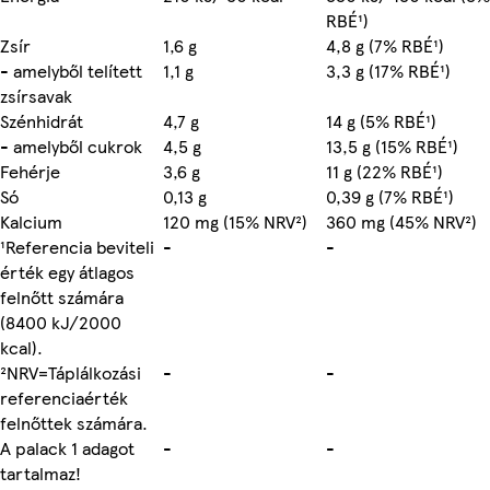
RBÉ¹)
Zsír
1,6 g
4,8 g (7% RBÉ¹)
- amelyből telített
1,1 g
3,3 g (17% RBÉ¹)
zsírsavak
Szénhidrát
4,7 g
14 g (5% RBÉ¹)
- amelyből cukrok
4,5 g
13,5 g (15% RBÉ¹)
Fehérje
3,6 g
11 g (22% RBÉ¹)
Só
0,13 g
0,39 g (7% RBÉ¹)
Kalcium
120 mg (15% NRV²)
360 mg (45% NRV²)
¹Referencia beviteli
-
-
érték egy átlagos
felnőtt számára
(8400 kJ/2000
kcal).
²NRV=Táplálkozási
-
-
referenciaérték
felnőttek számára.
A palack 1 adagot
-
-
tartalmaz!