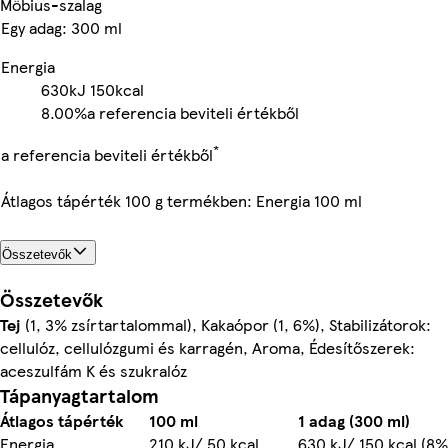
Möbius-szalag
Egy adag: 300 ml
Energia
630kJ
150kcal
8.00%
a referencia beviteli értékből
*
a referencia beviteli értékből
Átlagos tápérték 100 g termékben: Energia 100 ml
Összetevők
Összetevők
Tej
(1, 3% zsírtartalommal), Kakaópor (1, 6%), Stabilizátorok:
cellulóz, cellulózgumi és karragén, Aroma, Édesítőszerek:
aceszulfám K és szukralóz
Tápanyagtartalom
Átlagos tápérték
100 ml
1 adag (300 ml)
Energia
210 kJ/ 50 kcal
630 kJ/ 150 kcal (8%