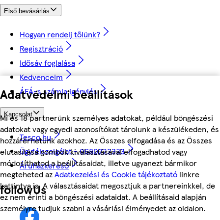
Első bevásárlás
Hogyan rendelj tőlünk?
Regisztráció
Idősáv foglalása
Kedvenceim
Adatvédelmi beállítások
ÁFÁ-s számla igénylés
Kapcsolat
Mi és 18 partnerünk személyes adatokat, például böngészési
adatokat vagy egyedi azonosítókat tárolunk a készülékeden, és
Tesco.hu
hozzáférhetünk azokhoz. Az Összes elfogadása és az Összes
Ügyfélszolgálat - 0680222333
elutasítása gombok kiválasztásával elfogadhatod vagy
módosíthatod a beállításaidat, illetve ugyanezt bármikor
Áruházkereső
megteheted az
Adatkezelési és Cookie tájékoztató
linkre
kattintva is. A választásaidat megosztjuk a partnereinkkel, de
followUs
ez nem érinti a böngészési adataidat. A beállításaid alapján
személyre tudjuk szabni a vásárlási élményedet az oldalon.