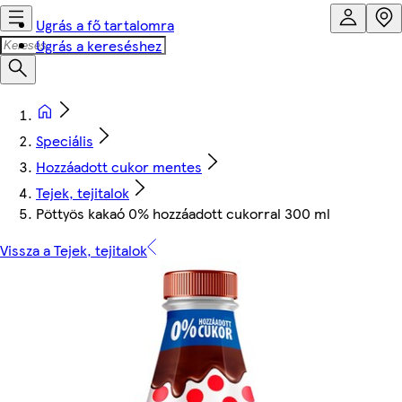
Ugrás a fő tartalomra
Ugrás a kereséshez
Speciális
Hozzáadott cukor mentes
Tejek, tejitalok
Pöttyös kakaó 0% hozzáadott cukorral 300 ml
Vissza a Tejek, tejitalok