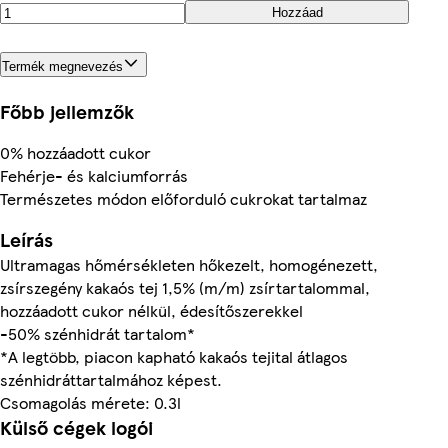
Hozzáad
Termék megnevezés
Főbb jellemzők
0% hozzáadott cukor
Fehérje- és kalciumforrás
Természetes módon előforduló cukrokat tartalmaz
Leírás
Ultramagas hőmérsékleten hőkezelt, homogénezett,
zsírszegény kakaós tej 1,5% (m/m) zsírtartalommal,
hozzáadott cukor nélkül, édesítőszerekkel
-50% szénhidrát tartalom*
*A legtöbb, piacon kapható kakaós tejital átlagos
szénhidráttartalmához képest.
Csomagolás mérete: 0.3l
Külső cégek logói