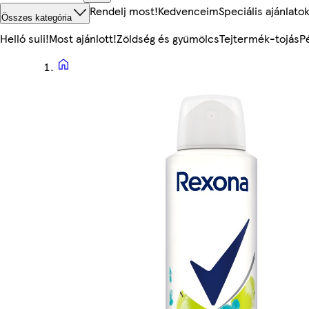
Rendelj most!
Kedvenceim
Speciális ajánlato
Összes kategória
Helló suli!
Most ajánlott!
Zöldség és gyümölcs
Tejtermék-tojás
P