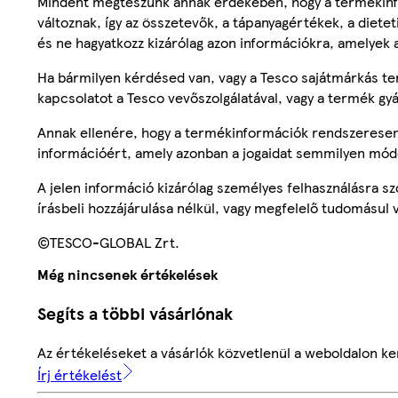
Mindent megteszünk annak érdekében, hogy a termékinf
változnak, így az összetevők, a tápanyagértékek, a diete
és ne hagyatkozz kizárólag azon információkra, amelyek 
Ha bármilyen kérdésed van, vagy a Tesco sajátmárkás ter
kapcsolatot a Tesco vevőszolgálatával, vagy a termék gy
Annak ellenére, hogy a termékinformációk rendszeresen 
információért, amely azonban a jogaidat semmilyen mód
A jelen információ kizárólag személyes felhasználásra 
írásbeli hozzájárulása nélkül, vagy megfelelő tudomásul v
©TESCO-GLOBAL Zrt.
Még nincsenek értékelések
Segíts a többi vásárlónak
Az értékeléseket a vásárlók közvetlenül a weboldalon ker
Írj értékelést