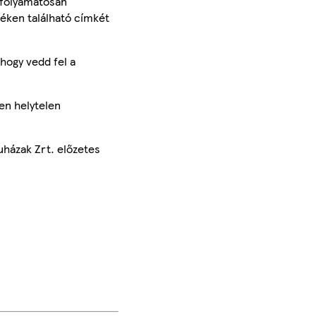
 folyamatosan
méken található címkét
hogy vedd fel a
en helytelen
uházak Zrt. előzetes