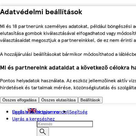
Adatvédelmi beállítások
Mi és 18 partnerünk személyes adatokat, például böngészési a
elutasítása gombok kiválasztásával elfogadhatod vagy módosíth
választásaidat megosztjuk a partnereinkkel, de ez nem érinti a
A hozzájárulási beállításokat bármikor módosíthatod a láblécben 
Mi és partnereink adataidat a következő célokra ha
Pontos helyadatok használata. Az eszköz jellemzőinek aktív viz
hirdetések és tartalmak mérése, közönségkutatás és szolgálta
Összes elfogadása
Összes elutasítása
Beállítások
Ugrás a fő tartalomra
English
Hogyan rendelj
Segítség
Ugrás a kereséshez