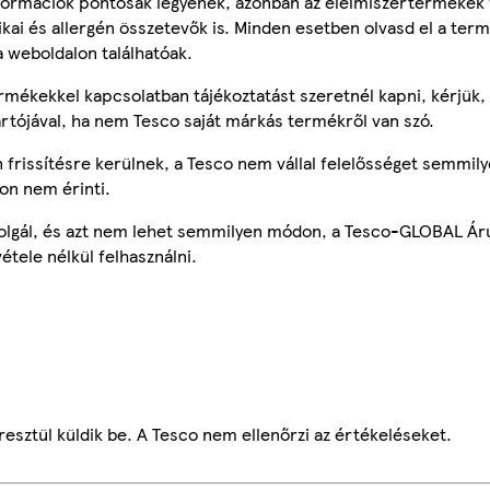
ormációk pontosak legyenek, azonban az élelmiszertermékek
tikai és allergén összetevők is. Minden esetben olvasd el a ter
a weboldalon találhatóak.
mékekkel kapcsolatban tájékoztatást szeretnél kapni, kérjük, 
ártójával, ha nem Tesco saját márkás termékről van szó.
frissítésre kerülnek, a Tesco nem vállal felelősséget semmily
on nem érinti.
szolgál, és azt nem lehet semmilyen módon, a Tesco-GLOBAL Ár
étele nélkül felhasználni.
esztül küldik be. A Tesco nem ellenőrzi az értékeléseket.