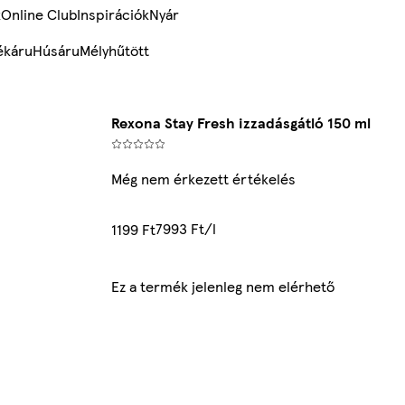
k
Online Club
Inspirációk
Nyár
ékáru
Húsáru
Mélyhűtött
Rexona Stay Fresh izzadásgátló 150 ml
Még nem érkezett értékelés
7993 Ft/l
1199 Ft
Ez a termék jelenleg nem elérhető