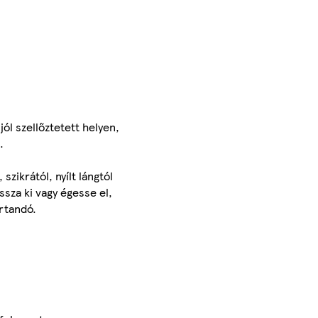
jól szellőztetett helyen,
.
zikrától, nyílt lángtól
ssza ki vagy égesse el,
rtandó.