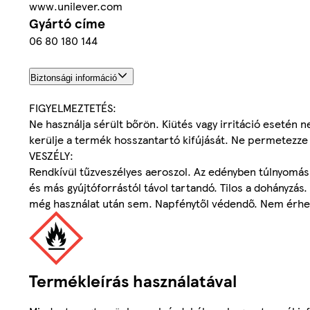
www.unilever.com
Gyártó címe
06 80 180 144
Biztonsági információ
FIGYELMEZTETÉS:
Ne használja sérült bőrön. Kiütés vagy irritáció esetén ne 
kerülje a termék hosszantartó kifújását. Ne permetezze
VESZÉLY:
Rendkívül tűzveszélyes aeroszol. Az edényben túlnyomás u
és más gyújtóforrástól távol tartandó. Tilos a dohányzás.
még használat után sem. Napfénytől védendő. Nem érhe
Termékleírás használatával