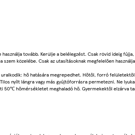
használja tovább. Kerülje a belélegzést. Csak rövid ideig fújja, 
 a szem közelébe. Csak az utasításoknak megfelelően használja
ralkodik: hő hatására megrepedhet. Hőtől, forró felületektől, s
 Tilos nyílt lángra vagy más gyújtóforrásra permetezni. Ne lyuka
ti 50℃ hőmérsékletet meghaladó hő. Gyermekektől elzárva ta