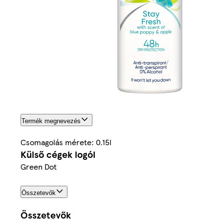
Termék megnevezés
Csomagolás mérete: 0.15l
Külső cégek logói
Green Dot
Összetevők
Összetevők