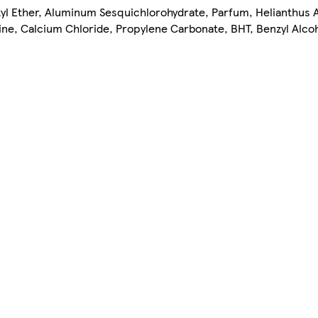
yl Ether, Aluminum Sesquichlorohydrate, Parfum, Helianthus 
ine, Calcium Chloride, Propylene Carbonate, BHT, Benzyl Alcoh