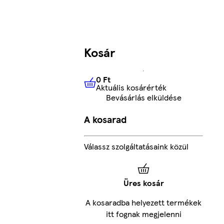
Kosár
0 Ft
Aktuális kosárérték
0 Ft
Aktuális kosárérték
Bevásárlás elküldése
A kosarad
Válassz szolgáltatásaink közül
Üres kosár
A kosaradba helyezett termékek
itt fognak megjelenni