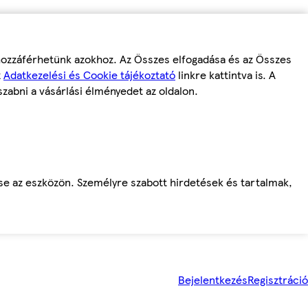
 hozzáférhetünk azokhoz. Az Összes elfogadása és az Összes
z
Adatkezelési és Cookie tájékoztató
linkre kattintva is. A
szabni a vásárlási élményedet az oldalon.
ése az eszközön. Személyre szabott hirdetések és tartalmak,
Bejelentkezés
Regisztráció