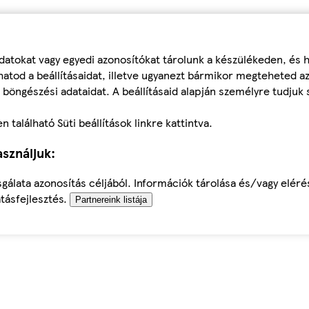
datokat vagy egyedi azonosítókat tárolunk a készülékeden, és
atod a beállításaidat, illetve ugyanezt bármikor megteheted a
 böngészési adataidat. A beállításaid alapján személyre tudjuk 
található Süti beállítások linkre kattintva.
sználjuk:
sgálata azonosítás céljából. Információk tárolása és/vagy elér
tásfejlesztés.
Partnereink listája