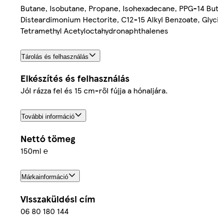
Butane, Isobutane, Propane, Isohexadecane, PPG-14 But
Disteardimonium Hectorite, C12-15 Alkyl Benzoate, Glyc
Tetramethyl Acetyloctahydronaphthalenes
Tárolás és felhasználás
Elkészítés és felhasználás
Jól rázza fel és 15 cm-ről fújja a hónaljára.
További információ
Nettó tömeg
150ml ℮
Márkainformáció
Visszaküldési cím
06 80 180 144