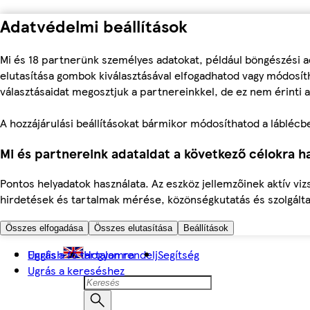
Adatvédelmi beállítások
Mi és 18 partnerünk személyes adatokat, például böngészési a
elutasítása gombok kiválasztásával elfogadhatod vagy módosíth
választásaidat megosztjuk a partnereinkkel, de ez nem érinti a
A hozzájárulási beállításokat bármikor módosíthatod a láblécben 
Mi és partnereink adataidat a következő célokra ha
Pontos helyadatok használata. Az eszköz jellemzőinek aktív viz
hirdetések és tartalmak mérése, közönségkutatás és szolgálta
Összes elfogadása
Összes elutasítása
Beállítások
Ugrás a fő tartalomra
English
Hogyan rendelj
Segítség
Ugrás a kereséshez