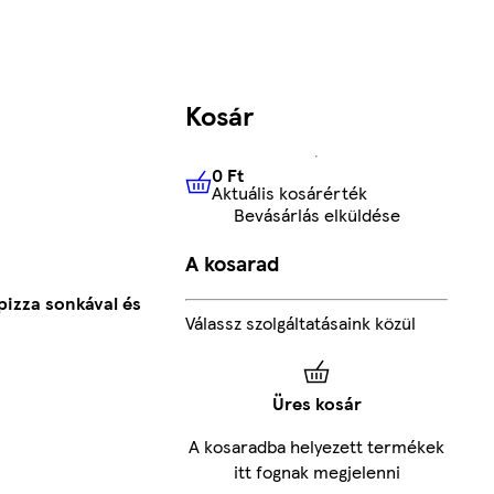
Kosár
0 Ft
Aktuális kosárérték
0 Ft
Aktuális kosárérték
Bevásárlás elküldése
A kosarad
pizza sonkával és
Válassz szolgáltatásaink közül
Üres kosár
A kosaradba helyezett termékek
itt fognak megjelenni