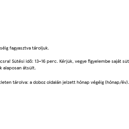
séig fagyasztva tároljuk.
sra! Sütési idő: 13-16 perc. Kérjük, vegye figyelembe saját sü
k alaposan átsült.
ten tárolva: a doboz oldalán jelzett hónap végéig (hónap/év)