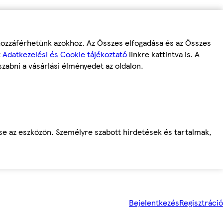
 hozzáférhetünk azokhoz. Az Összes elfogadása és az Összes
z
Adatkezelési és Cookie tájékoztató
linkre kattintva is. A
szabni a vásárlási élményedet az oldalon.
ése az eszközön. Személyre szabott hirdetések és tartalmak,
Bejelentkezés
Regisztráció