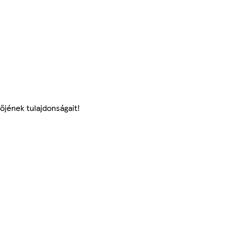
tőjének tulajdonságait!
.