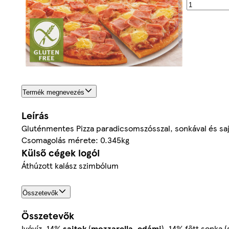
Termék megnevezés
Leírás
Gluténmentes Pizza paradicsomszósszal, sonkával és sajt
Csomagolás mérete: 0.345kg
Külső cégek logói
Áthúzott kalász szimbólum
Összetevők
Összetevők
Ivóvíz, 14%
sajtok
(
mozzarella
,
edámi
), 14% főtt sonka (