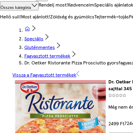
Rendelj most!
Kedvenceim
Speciális ajánlato
Összes kategória
Helló suli!
Most ajánlott!
Zöldség és gyümölcs
Tejtermék-tojás
P
Speciális
Gluténmentes
Fagyasztott termékek
Dr. Oetker Ristorante Pizza Prosciutto gyorsfagyas
Vissza a Fagyasztott termékek
Dr. Oetker
sajttal 345
Még nem ér
724
2499 Ft