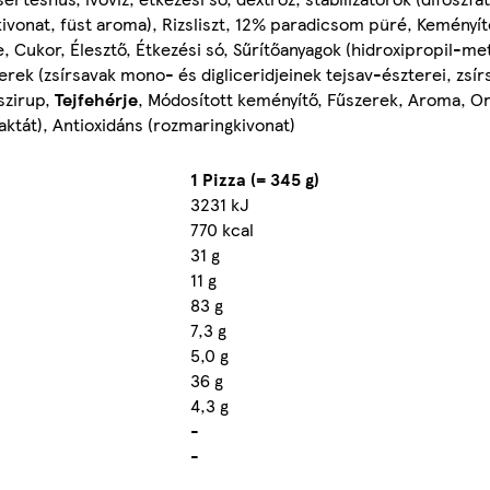
rkivonat, füst aroma), Rizsliszt, 12% paradicsom püré, Keményí
Cukor, Élesztő, Étkezési só, Sűrítőanyagok (hidroxipropil-meti
erek (zsírsavak mono- és digliceridjeinek tejsav-észterei, zs
szirup,
Tejfehérje
, Módosított keményítő, Fűszerek, Aroma, O
aktát), Antioxidáns (rozmaringkivonat)
1 Pizza (= 345 g)
3231 kJ
770 kcal
31 g
11 g
83 g
7,3 g
5,0 g
36 g
4,3 g
-
-