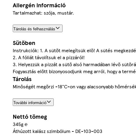
Allergén információ
Tartalmazhat: szója, mustár.
Tárolás és felhasználás
Sütőben
Instrukciók: 1. A sütőt melegítsük elő! A sütés megkezdé
2. A fóliát távolítsuk el a pizzáról!
3. Helyezzük a pizzát a sütő alsó harmadában lévő sütőrác
Fogyasztás előtt bizonyosodjunk meg arról, hogy a termé
Tárolás
Minőségét megőrzi -18°C-on vagy alacsonyabb hőmérsékle
További információ
Nettó tömeg
345g ℮
Áthúzott kalász szimbólum - DE-103-003