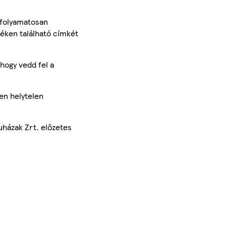
 folyamatosan
méken található címkét
hogy vedd fel a
en helytelen
uházak Zrt. előzetes