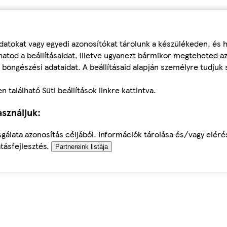
datokat vagy egyedi azonosítókat tárolunk a készülékeden, és
atod a beállításaidat, illetve ugyanezt bármikor megteheted a
 böngészési adataidat. A beállításaid alapján személyre tudjuk 
található Süti beállítások linkre kattintva.
sználjuk:
sgálata azonosítás céljából. Információk tárolása és/vagy elér
tásfejlesztés.
Partnereink listája