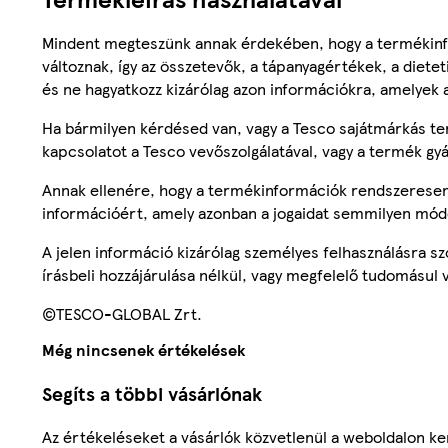
Mindent megteszünk annak érdekében, hogy a termékinf
változnak, így az összetevők, a tápanyagértékek, a diete
és ne hagyatkozz kizárólag azon információkra, amelyek 
Ha bármilyen kérdésed van, vagy a Tesco sajátmárkás ter
kapcsolatot a Tesco vevőszolgálatával, vagy a termék gy
Annak ellenére, hogy a termékinformációk rendszeresen 
információért, amely azonban a jogaidat semmilyen mód
A jelen információ kizárólag személyes felhasználásra 
írásbeli hozzájárulása nélkül, vagy megfelelő tudomásul v
©TESCO-GLOBAL Zrt.
Még nincsenek értékelések
Segíts a többi vásárlónak
Az értékeléseket a vásárlók közvetlenül a weboldalon ker