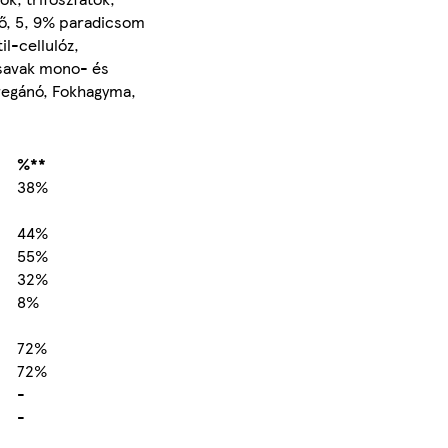
tő, 5, 9% paradicsom
l-cellulóz,
írsavak mono- és
regánó, Fokhagyma,
%**
38%
44%
55%
32%
8%
72%
72%
-
-