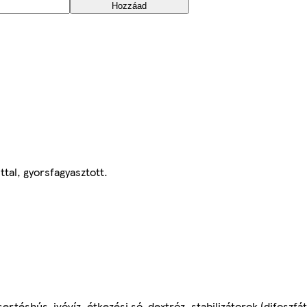
Hozzáad
tal, gyorsfagyasztott.
sertéshús, ivóvíz, étkezési só, dextróz, stabilizátorok (difoszfát