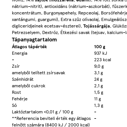
nátrium-nitrit), antioxidáns (nátrium-aszkorbát), fűsze
koncentrátum, Burgonyapehely, Repceolaj, Borsófehérje, 
xantángumi, guargumi), Extra szűz olívaolaj, Emulgeálósz
digliceridjeinek ecetsav-észterei),
Tojássárgája
, Glükóz
Petrezselyem, Dextróz, Étkezési savak (tejsav, kalcium-l
Tápanyagtartalom
Átlagos tápérték
100 g
Energia
937 kJ
-
223 kcal
Zsír
9,0 g
amelyből telített zsírsavak
3,1 g
Szénhidrát
24 g
amelyből cukrok
2,1 g
Rost
1,5 g
Fehérje
11 g
Só
1,3 g
Laktóztartalom <0,01 g / 100 g
-
**Referencia beviteli érték egy átlagos
-
felnőtt számára (8400 kJ / 2000 kcal)