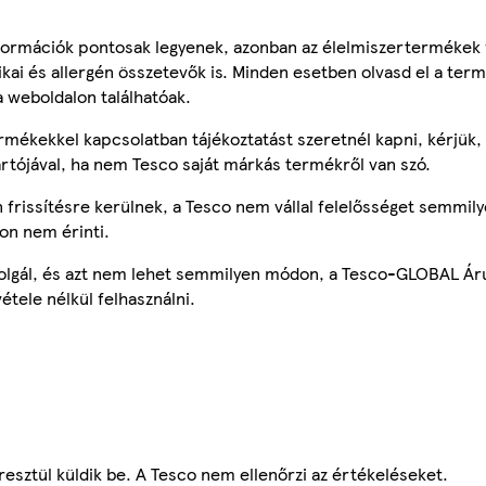
ormációk pontosak legyenek, azonban az élelmiszertermékek
tikai és allergén összetevők is. Minden esetben olvasd el a ter
a weboldalon találhatóak.
mékekkel kapcsolatban tájékoztatást szeretnél kapni, kérjük, 
ártójával, ha nem Tesco saját márkás termékről van szó.
frissítésre kerülnek, a Tesco nem vállal felelősséget semmily
on nem érinti.
szolgál, és azt nem lehet semmilyen módon, a Tesco-GLOBAL Ár
étele nélkül felhasználni.
esztül küldik be. A Tesco nem ellenőrzi az értékeléseket.