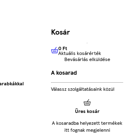
Kosár
0 Ft
Aktuális kosárérték
0 Ft
Aktuális kosárérték
Bevásárlás elküldése
A kosarad
arabkákkal
Válassz szolgáltatásaink közül
Üres kosár
A kosaradba helyezett termékek
itt fognak megjelenni