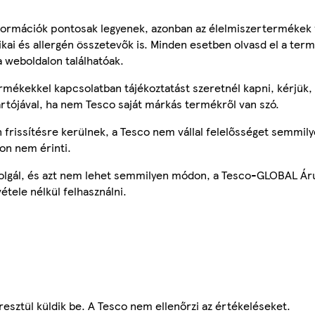
ormációk pontosak legyenek, azonban az élelmiszertermékek
tikai és allergén összetevők is. Minden esetben olvasd el a ter
a weboldalon találhatóak.
mékekkel kapcsolatban tájékoztatást szeretnél kapni, kérjük, 
ártójával, ha nem Tesco saját márkás termékről van szó.
frissítésre kerülnek, a Tesco nem vállal felelősséget semmily
on nem érinti.
szolgál, és azt nem lehet semmilyen módon, a Tesco-GLOBAL Ár
étele nélkül felhasználni.
esztül küldik be. A Tesco nem ellenőrzi az értékeléseket.