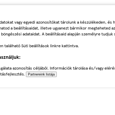
datokat vagy egyedi azonosítókat tárolunk a készülékeden, és
atod a beállításaidat, illetve ugyanezt bármikor megteheted a
 böngészési adataidat. A beállításaid alapján személyre tudjuk 
található Süti beállítások linkre kattintva.
sználjuk:
sgálata azonosítás céljából. Információk tárolása és/vagy elér
tásfejlesztés.
Partnereink listája