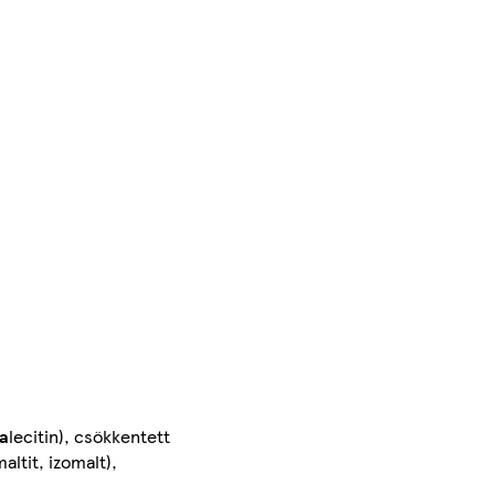
a
lecitin), csökkentett
ltit, izomalt),