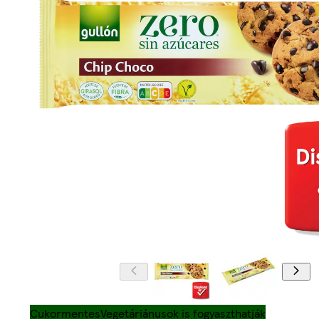
Cukormentes
Vegetáriánusok is fogyaszthatják