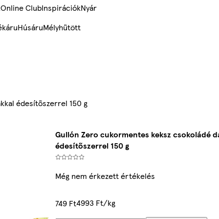
k
Online Club
Inspirációk
Nyár
ékáru
Húsáru
Mélyhűtött
kal édesítőszerrel 150 g
Gullón Zero cukormentes keksz csokoládé d
édesítőszerrel 150 g
Még nem érkezett értékelés
4993 Ft/kg
749 Ft