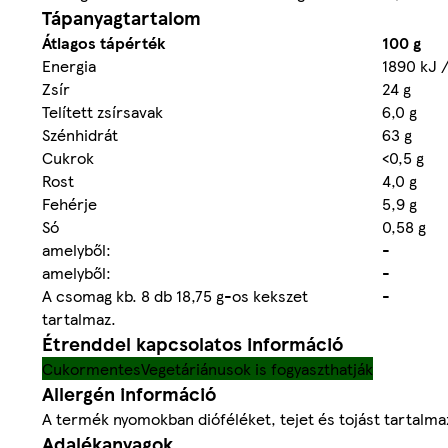
Tápanyagtartalom
Átlagos tápérték
100 g
Energia
1890 kJ /
Zsír
24 g
Telített zsírsavak
6,0 g
Szénhidrát
63 g
Cukrok
<0,5 g
Rost
4,0 g
Fehérje
5,9 g
Só
0,58 g
amelyből:
-
amelyből:
-
A csomag kb. 8 db 18,75 g-os kekszet
-
tartalmaz.
Étrenddel kapcsolatos információ
Cukormentes
Vegetáriánusok is fogyaszthatják
Allergén információ
A termék nyomokban dióféléket, tejet és tojást tartalma
Adalékanyagok