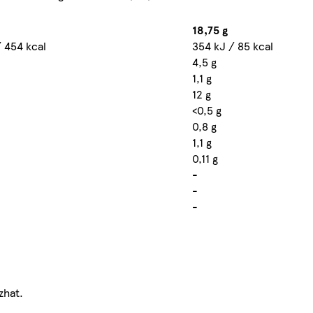
18,75 g
 454 kcal
354 kJ / 85 kcal
4,5 g
1,1 g
12 g
<0,5 g
0,8 g
1,1 g
0,11 g
-
-
-
zhat.