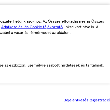
 hozzáférhetünk azokhoz. Az Összes elfogadása és az Összes
z
Adatkezelési és Cookie tájékoztató
linkre kattintva is. A
szabni a vásárlási élményedet az oldalon.
ése az eszközön. Személyre szabott hirdetések és tartalmak,
Bejelentkezés
Regisztráció