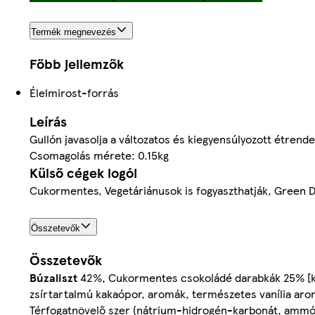
Termék megnevezés
Főbb jellemzők
Élelmirost-forrás
Leírás
Gullón javasolja a változatos és kiegyensúlyozott étren
Csomagolás mérete: 0.15kg
Külső cégek logói
Cukormentes, Vegetáriánusok is fogyaszthatják, Green D
Összetevők
Összetevők
Búzaliszt
42%, Cukormentes csokoládé darabkák 25% [kak
zsírtartalmú kakaópor, aromák, természetes vanília aroma
Térfogatnövelő szer (nátrium-hidrogén-karbonát, amm