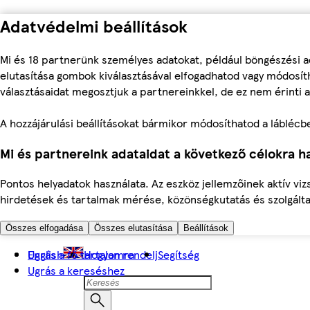
Adatvédelmi beállítások
Mi és 18 partnerünk személyes adatokat, például böngészési a
elutasítása gombok kiválasztásával elfogadhatod vagy módosíth
választásaidat megosztjuk a partnereinkkel, de ez nem érinti a
A hozzájárulási beállításokat bármikor módosíthatod a láblécben 
Mi és partnereink adataidat a következő célokra ha
Pontos helyadatok használata. Az eszköz jellemzőinek aktív viz
hirdetések és tartalmak mérése, közönségkutatás és szolgálta
Összes elfogadása
Összes elutasítása
Beállítások
Ugrás a fő tartalomra
English
Hogyan rendelj
Segítség
Ugrás a kereséshez