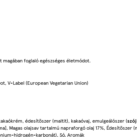
det magában foglaló egészséges életmódot.
ot, V-Label (European Vegetarian Union)
aókrém, édesítőszer (maltit), kakaóvaj, emulgeálószer (
szój
], Magas olajsav tartalmú napraforgó olaj 17%, Édesítőszer (ma
ónium-hidrogén-karbonát), Só, Aromák