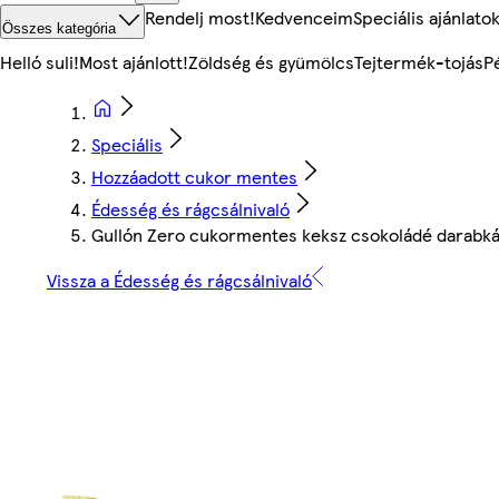
Rendelj most!
Kedvenceim
Speciális ajánlato
Összes kategória
Helló suli!
Most ajánlott!
Zöldség és gyümölcs
Tejtermék-tojás
P
Speciális
Hozzáadott cukor mentes
Édesség és rágcsálnivaló
Gullón Zero cukormentes keksz csokoládé darabkák
Vissza a Édesség és rágcsálnivaló