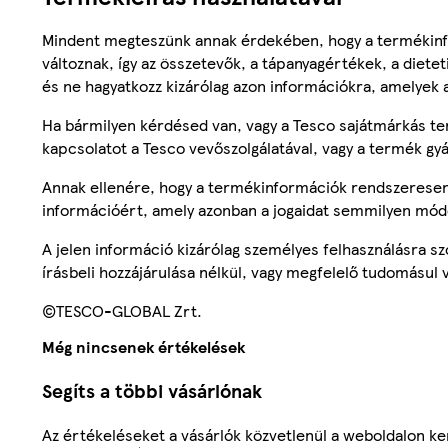
Mindent megteszünk annak érdekében, hogy a termékinf
változnak, így az összetevők, a tápanyagértékek, a diete
és ne hagyatkozz kizárólag azon információkra, amelyek 
Ha bármilyen kérdésed van, vagy a Tesco sajátmárkás ter
kapcsolatot a Tesco vevőszolgálatával, vagy a termék gy
Annak ellenére, hogy a termékinformációk rendszeresen 
információért, amely azonban a jogaidat semmilyen mód
A jelen információ kizárólag személyes felhasználásra 
írásbeli hozzájárulása nélkül, vagy megfelelő tudomásul v
©TESCO-GLOBAL Zrt.
Még nincsenek értékelések
Segíts a többi vásárlónak
Az értékeléseket a vásárlók közvetlenül a weboldalon ker