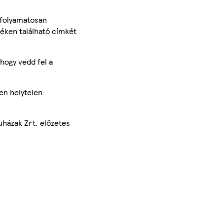
 folyamatosan
méken található címkét
hogy vedd fel a
en helytelen
uházak Zrt. előzetes