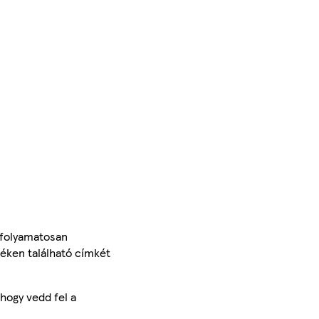
 folyamatosan
méken található címkét
hogy vedd fel a