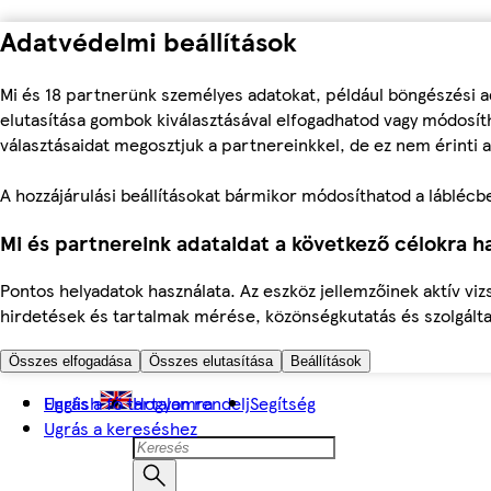
Adatvédelmi beállítások
Mi és 18 partnerünk személyes adatokat, például böngészési a
elutasítása gombok kiválasztásával elfogadhatod vagy módosíth
választásaidat megosztjuk a partnereinkkel, de ez nem érinti a
A hozzájárulási beállításokat bármikor módosíthatod a láblécben 
Mi és partnereink adataidat a következő célokra ha
Pontos helyadatok használata. Az eszköz jellemzőinek aktív viz
hirdetések és tartalmak mérése, közönségkutatás és szolgálta
Összes elfogadása
Összes elutasítása
Beállítások
Ugrás a fő tartalomra
English
Hogyan rendelj
Segítség
Ugrás a kereséshez