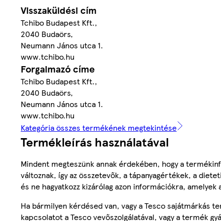
Visszaküldési cím
Tchibo Budapest Kft.,
2040 Budaörs,
Neumann János utca 1.
www.tchibo.hu
Forgalmazó címe
Tchibo Budapest Kft.,
2040 Budaörs,
Neumann János utca 1.
www.tchibo.hu
Kategória összes termékének megtekintése
Termékleírás használatával
Mindent megteszünk annak érdekében, hogy a termékinf
változnak, így az összetevők, a tápanyagértékek, a diete
és ne hagyatkozz kizárólag azon információkra, amelyek 
Ha bármilyen kérdésed van, vagy a Tesco sajátmárkás ter
kapcsolatot a Tesco vevőszolgálatával, vagy a termék gy