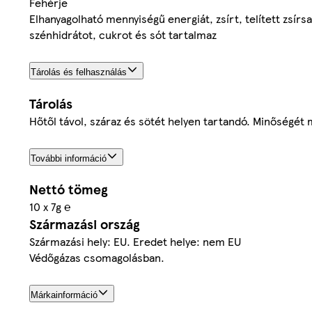
Fehérje
Elhanyagolható mennyiségű energiát, zsírt, telített zsírs
szénhidrátot, cukrot és sót tartalmaz
Tárolás és felhasználás
Tárolás
Hőtől távol, száraz és sötét helyen tartandó. Minőségét m
További információ
Nettó tömeg
10 x 7g ℮
Származási ország
Származási hely: EU. Eredet helye: nem EU
Védőgázas csomagolásban.
Márkainformáció