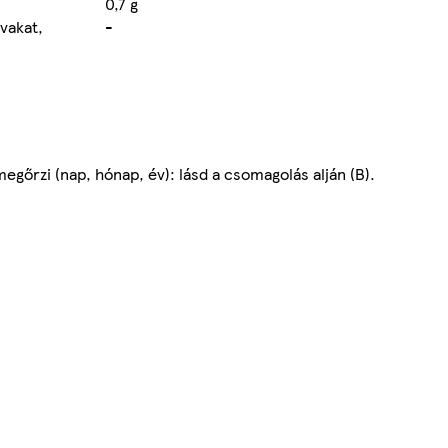
0,7 g
avakat,
-
egőrzi (nap, hónap, év): lásd a csomagolás alján (B).