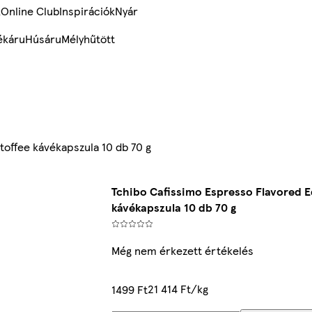
k
Online Club
Inspirációk
Nyár
ékáru
Húsáru
Mélyhűtött
toffee kávékapszula 10 db 70 g
Tchibo Cafissimo Espresso Flavored E
kávékapszula 10 db 70 g
Még nem érkezett értékelés
21 414 Ft/kg
1499 Ft