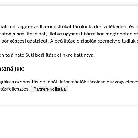
datokat vagy egyedi azonosítókat tárolunk a készülékeden, és
atod a beállításaidat, illetve ugyanezt bármikor megteheted a
 böngészési adataidat. A beállításaid alapján személyre tudjuk 
található Süti beállítások linkre kattintva.
sználjuk:
sgálata azonosítás céljából. Információk tárolása és/vagy elér
tásfejlesztés.
Partnereink listája