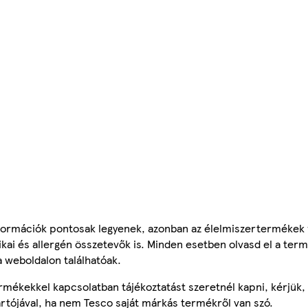
ormációk pontosak legyenek, azonban az élelmiszertermékek
tikai és allergén összetevők is. Minden esetben olvasd el a ter
a weboldalon találhatóak.
mékekkel kapcsolatban tájékoztatást szeretnél kapni, kérjük, 
ártójával, ha nem Tesco saját márkás termékről van szó.