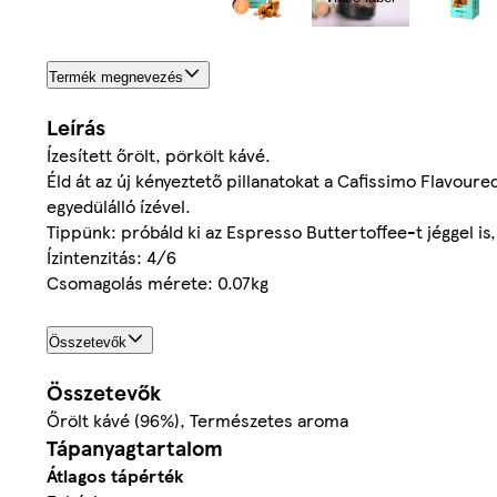
Termék megnevezés
Leírás
Ízesített őrölt, pörkölt kávé.
Éld át az új kényeztető pillanatokat a Cafissimo Flavour
egyedülálló ízével.
Tippünk: próbáld ki az Espresso Buttertoffee-t jéggel is
Ízintenzitás: 4/6
Csomagolás mérete: 0.07kg
Összetevők
Összetevők
Őrölt kávé (96%), Természetes aroma
Tápanyagtartalom
Átlagos tápérték