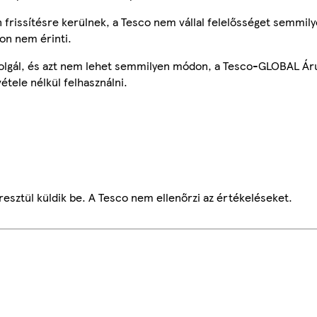
frissítésre kerülnek, a Tesco nem vállal felelősséget semmily
on nem érinti.
szolgál, és azt nem lehet semmilyen módon, a Tesco-GLOBAL Ár
étele nélkül felhasználni.
esztül küldik be. A Tesco nem ellenőrzi az értékeléseket.