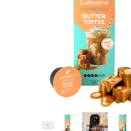
thumbnail-
video-label