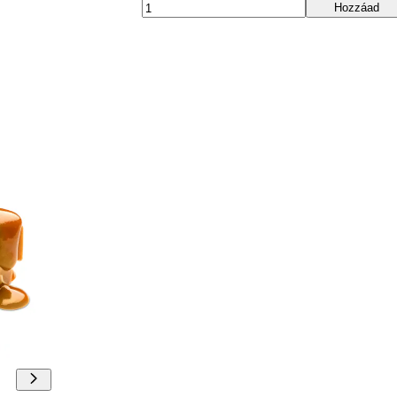
Hozzáad
00:00
00:00