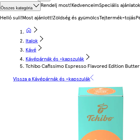
Rendelj most!
Kedvenceim
Speciális ajánlato
Összes kategória
Helló suli!
Most ajánlott!
Zöldség és gyümölcs
Tejtermék-tojás
P
Italok
Kávé
Kávépárnák és -kapszulák
Tchibo Cafissimo Espresso Flavored Edition Butter
Vissza a Kávépárnák és -kapszulák