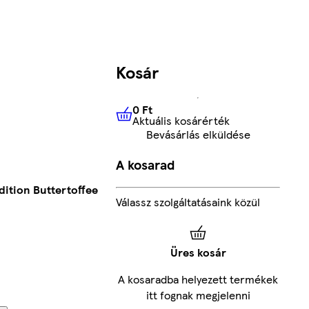
Kosár
0 Ft
Aktuális kosárérték
0 Ft
Aktuális kosárérték
Bevásárlás elküldése
A kosarad
dition Buttertoffee
Válassz szolgáltatásaink közül
Üres kosár
A kosaradba helyezett termékek
itt fognak megjelenni