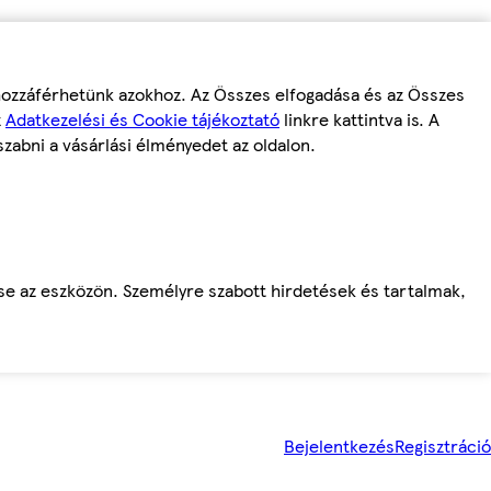
 hozzáférhetünk azokhoz. Az Összes elfogadása és az Összes
z
Adatkezelési és Cookie tájékoztató
linkre kattintva is. A
szabni a vásárlási élményedet az oldalon.
ése az eszközön. Személyre szabott hirdetések és tartalmak,
Bejelentkezés
Regisztráció