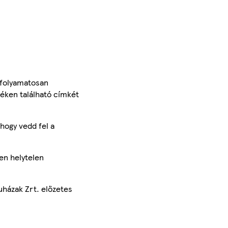
 folyamatosan
méken található címkét
hogy vedd fel a
en helytelen
uházak Zrt. előzetes