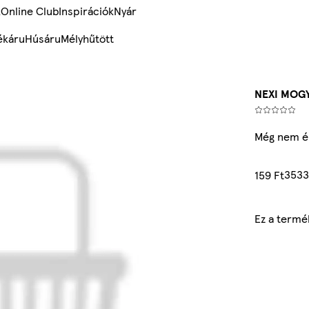
k
Online Club
Inspirációk
Nyár
ékáru
Húsáru
Mélyhűtött
NEXI MOG
Még nem ér
3533
159 Ft
Ez a termé