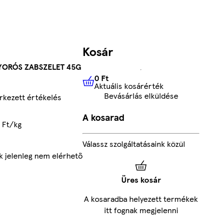
Kosár
YORÓS ZABSZELET 45G
0 Ft
Aktuális kosárérték
0 Ft
Aktuális kosárérték
Bevásárlás elküldése
kezett értékelés
A kosarad
 Ft/kg
Válassz szolgáltatásaink közül
k jelenleg nem elérhető
Üres kosár
A kosaradba helyezett termékek
itt fognak megjelenni