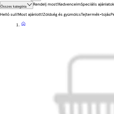
Rendelj most!
Kedvenceim
Speciális ajánlato
Összes kategória
Helló suli!
Most ajánlott!
Zöldség és gyümölcs
Tejtermék-tojás
P