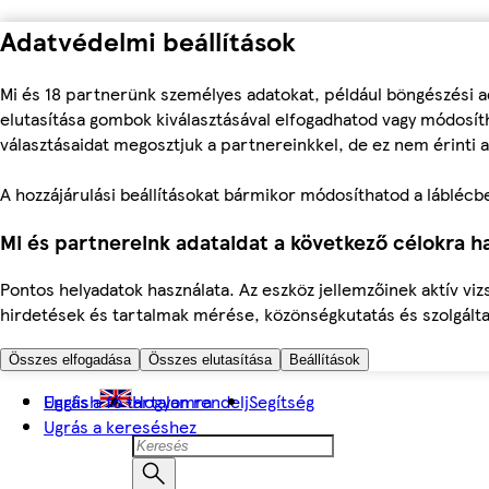
Adatvédelmi beállítások
Mi és 18 partnerünk személyes adatokat, például böngészési a
elutasítása gombok kiválasztásával elfogadhatod vagy módosíth
választásaidat megosztjuk a partnereinkkel, de ez nem érinti a
A hozzájárulási beállításokat bármikor módosíthatod a láblécben 
Mi és partnereink adataidat a következő célokra ha
Pontos helyadatok használata. Az eszköz jellemzőinek aktív viz
hirdetések és tartalmak mérése, közönségkutatás és szolgálta
Összes elfogadása
Összes elutasítása
Beállítások
Ugrás a fő tartalomra
English
Hogyan rendelj
Segítség
Ugrás a kereséshez