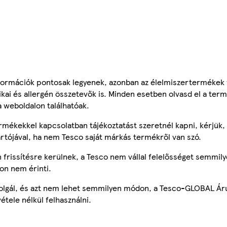
ormációk pontosak legyenek, azonban az élelmiszertermékek
tikai és allergén összetevők is. Minden esetben olvasd el a ter
a weboldalon találhatóak.
mékekkel kapcsolatban tájékoztatást szeretnél kapni, kérjük, 
ártójával, ha nem Tesco saját márkás termékről van szó.
frissítésre kerülnek, a Tesco nem vállal felelősséget semmily
on nem érinti.
szolgál, és azt nem lehet semmilyen módon, a Tesco-GLOBAL Ár
étele nélkül felhasználni.