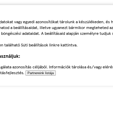
datokat vagy egyedi azonosítókat tárolunk a készülékeden, és
atod a beállításaidat, illetve ugyanezt bármikor megteheted a
 böngészési adataidat. A beállításaid alapján személyre tudjuk 
található Süti beállítások linkre kattintva.
sználjuk:
sgálata azonosítás céljából. Információk tárolása és/vagy elér
tásfejlesztés.
Partnereink listája