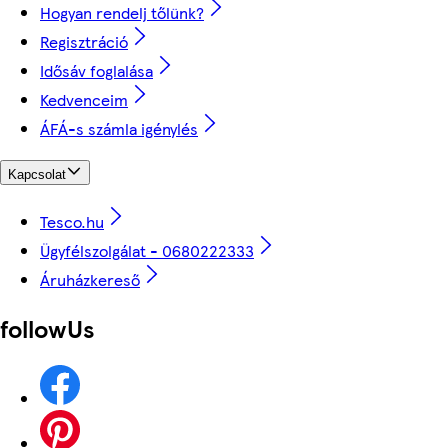
Hogyan rendelj tőlünk?
Regisztráció
Idősáv foglalása
Kedvenceim
ÁFÁ-s számla igénylés
Kapcsolat
Tesco.hu
Ügyfélszolgálat - 0680222333
Áruházkereső
followUs