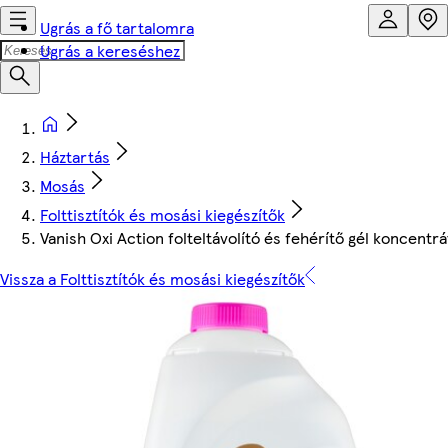
Ugrás a fő tartalomra
Ugrás a kereséshez
Háztartás
Mosás
Folttisztítók és mosási kiegészítők
Vanish Oxi Action folteltávolító és fehérítő gél koncentrá
Vissza a Folttisztítók és mosási kiegészítők