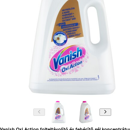
Vanish Oxi Action folteltávolító és fehérítő gél koncentrátu