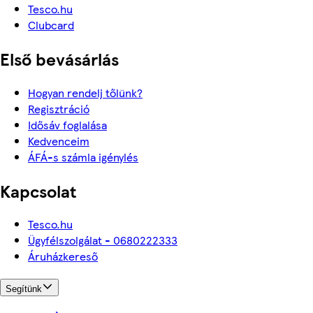
Tesco.hu
Clubcard
Első bevásárlás
Hogyan rendelj tőlünk?
Regisztráció
Idősáv foglalása
Kedvenceim
ÁFÁ-s számla igénylés
Kapcsolat
Tesco.hu
Ügyfélszolgálat - 0680222333
Áruházkereső
Segítünk