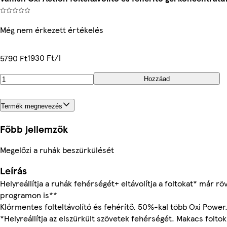
Még nem érkezett értékelés
1930 Ft/l
5790 Ft
Hozzáad
Termék megnevezés
Főbb jellemzők
Megelőzi a ruhák beszürkülését
Leírás
Helyreállítja a ruhák fehérségét+ eltávolítja a foltokat* már rö
programon is**
Klórmentes folteltávolító és fehérítő. 50%-kal több Oxi Power
*Helyreállítja az elszürkült szövetek fehérségét. Makacs foltok