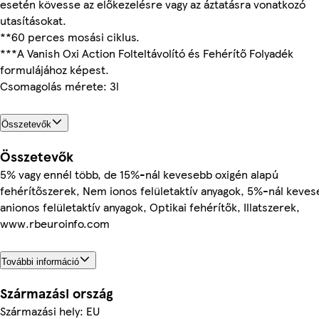
esetén kövesse az előkezelésre vagy az áztatásra vonatkozó
utasításokat.
**60 perces mosási ciklus.
***A Vanish Oxi Action Folteltávolító és Fehérítő Folyadék
formulájához képest.
Csomagolás mérete: 3l
Összetevők
Összetevők
5% vagy ennél több, de 15%-nál kevesebb oxigén alapú
fehérítőszerek, Nem ionos felületaktív anyagok, 5%-nál keve
anionos felületaktív anyagok, Optikai fehérítők, Illatszerek,
www.rbeuroinfo.com
További információ
Származási ország
Származási hely: EU