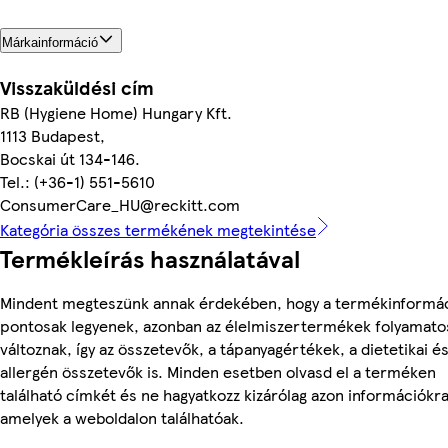
Márkainformáció
Visszaküldési cím
RB (Hygiene Home) Hungary Kft.
1113 Budapest,
Bocskai út 134-146.
Tel.: (+36-1) 551-5610
ConsumerCare_HU@reckitt.com
Kategória összes termékének megtekintése
Termékleírás használatával
Mindent megteszünk annak érdekében, hogy a termékinformá
pontosak legyenek, azonban az élelmiszertermékek folyamato
változnak, így az összetevők, a tápanyagértékek, a dietetikai é
allergén összetevők is. Minden esetben olvasd el a terméken
található címkét és ne hagyatkozz kizárólag azon információkra
amelyek a weboldalon találhatóak.