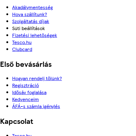
Akadálymentesség
Hova szállítunk?
Szolgáltatás díjak
Süti beállítások
Fizetési lehetőségek
Tesco.hu
Clubcard
Első bevásárlás
Hogyan rendelj tőlünk?
Regisztráció
Idősáv foglalása
Kedvenceim
ÁFÁ-s számla igénylés
Kapcsolat
Tesco.hu