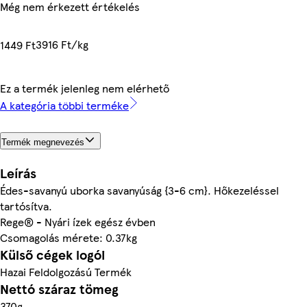
Még nem érkezett értékelés
3916 Ft/kg
1449 Ft
Ez a termék jelenleg nem elérhető
A kategória többi terméke
Termék megnevezés
Leírás
Édes-savanyú uborka savanyúság {3-6 cm}. Hőkezeléssel
tartósítva.
Rege® - Nyári ízek egész évben
Csomagolás mérete: 0.37kg
Külső cégek logói
Hazai Feldolgozású Termék
Nettó száraz tömeg
370g