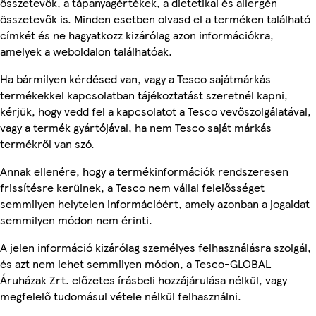
összetevők, a tápanyagértékek, a dietetikai és allergén
összetevők is. Minden esetben olvasd el a terméken található
címkét és ne hagyatkozz kizárólag azon információkra,
amelyek a weboldalon találhatóak.
Ha bármilyen kérdésed van, vagy a Tesco sajátmárkás
termékekkel kapcsolatban tájékoztatást szeretnél kapni,
kérjük, hogy vedd fel a kapcsolatot a Tesco vevőszolgálatával,
vagy a termék gyártójával, ha nem Tesco saját márkás
termékről van szó.
Annak ellenére, hogy a termékinformációk rendszeresen
frissítésre kerülnek, a Tesco nem vállal felelősséget
semmilyen helytelen információért, amely azonban a jogaidat
semmilyen módon nem érinti.
A jelen információ kizárólag személyes felhasználásra szolgál,
és azt nem lehet semmilyen módon, a Tesco-GLOBAL
Áruházak Zrt. előzetes írásbeli hozzájárulása nélkül, vagy
megfelelő tudomásul vétele nélkül felhasználni.