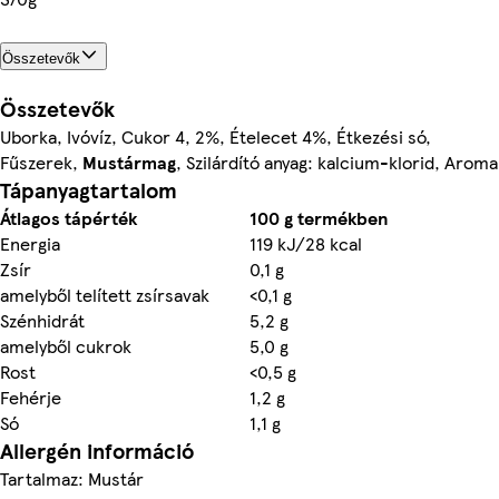
Összetevők
Összetevők
Uborka, Ivóvíz, Cukor 4, 2%, Ételecet 4%, Étkezési só,
Fűszerek,
Mustármag
, Szilárdító anyag: kalcium-klorid, Aroma
Tápanyagtartalom
Átlagos tápérték
100 g termékben
Energia
119 kJ/28 kcal
Zsír
0,1 g
amelyből telített zsírsavak
<0,1 g
Szénhidrát
5,2 g
amelyből cukrok
5,0 g
Rost
<0,5 g
Fehérje
1,2 g
Só
1,1 g
Allergén információ
Tartalmaz: Mustár