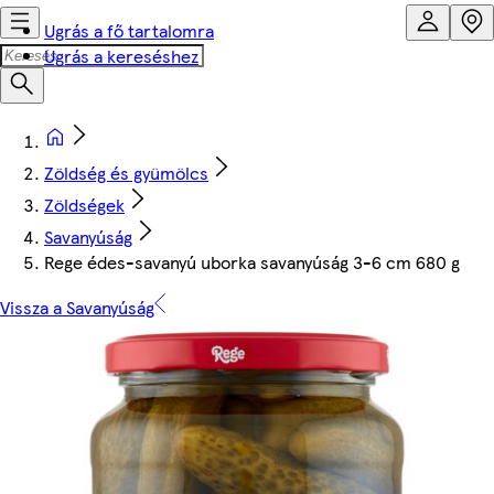
Ugrás a fő tartalomra
Ugrás a kereséshez
Zöldség és gyümölcs
Zöldségek
Savanyúság
Rege édes-savanyú uborka savanyúság 3-6 cm 680 g
Vissza a Savanyúság