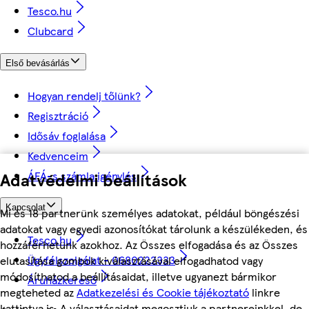
Tesco.hu
Clubcard
Első bevásárlás
Hogyan rendelj tőlünk?
Regisztráció
Idősáv foglalása
Kedvenceim
ÁFÁ-s számla igénylés
Adatvédelmi beállítások
Kapcsolat
Mi és 18 partnerünk személyes adatokat, például böngészési
adatokat vagy egyedi azonosítókat tárolunk a készülékeden, és
Tesco.hu
hozzáférhetünk azokhoz. Az Összes elfogadása és az Összes
Ügyfélszolgálat - 0680222333
elutasítása gombok kiválasztásával elfogadhatod vagy
módosíthatod a beállításaidat, illetve ugyanezt bármikor
Áruházkereső
megteheted az
Adatkezelési és Cookie tájékoztató
linkre
kattintva is. A választásaidat megosztjuk a partnereinkkel, de