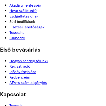
Akadálymentesség
Hova szállítunk?
Szolgáltatás díjak
Süti beállítások
Fizetési lehetőségek
Tesco.hu
Clubcard
Első bevásárlás
Hogyan rendelj tőlünk?
Regisztráció
Idősáv foglalása
Kedvenceim
ÁFÁ-s számla igénylés
Kapcsolat
Tesco.hu