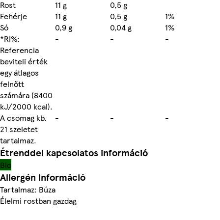
Rost
11 g
0,5 g
Fehérje
11 g
0,5 g
1%
Só
0,9 g
0,04 g
1%
*RI%:
-
-
-
Referencia
beviteli érték
egy átlagos
felnőtt
számára (8400
kJ/2000 kcal).
A csomag kb.
-
-
-
21 szeletet
tartalmaz.
Étrenddel kapcsolatos információ
Bio
Allergén információ
Tartalmaz: Búza
Élelmi rostban gazdag