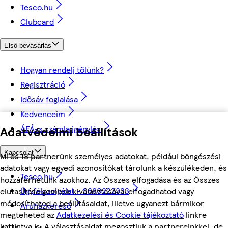
Tesco.hu
Clubcard
Első bevásárlás
Hogyan rendelj tőlünk?
Regisztráció
Idősáv foglalása
Kedvenceim
Adatvédelmi beállítások
ÁFÁ-s számla igénylés
Kapcsolat
Mi és 18 partnerünk személyes adatokat, például böngészési
adatokat vagy egyedi azonosítókat tárolunk a készülékeden, és
Tesco.hu
hozzáférhetünk azokhoz. Az Összes elfogadása és az Összes
Ügyfélszolgálat - 0680222333
elutasítása gombok kiválasztásával elfogadhatod vagy
módosíthatod a beállításaidat, illetve ugyanezt bármikor
Áruházkereső
megteheted az
Adatkezelési és Cookie tájékoztató
linkre
kattintva is. A választásaidat megosztjuk a partnereinkkel, de