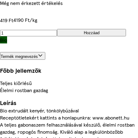
Még nem érkezett értékelés
4190 Ft/kg
419 Ft
Hozzáad
Bio
Termék megnevezés
Főbb jellemzők
Teljes kiőrlésű
Élelmi rostban gazdag
Leírás
Bio extrudált kenyér, tönkölybúzával
Receptötletekért kattints a honlapunkra: www.abonett.hu
A teljes gabonaszem felhasználásával készülő, élelmi rostban
gazdag, ropogós finomság. Kiváló alap a legkülönbözőbb