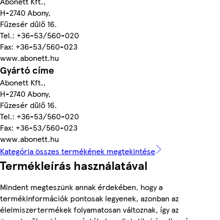
Abonett Kft.,
H-2740 Abony,
Fűzesér dűlő 16.
Tel.: +36-53/560-020
Fax: +36-53/560-023
www.abonett.hu
Gyártó címe
Abonett Kft.,
H-2740 Abony,
Fűzesér dűlő 16.
Tel.: +36-53/560-020
Fax: +36-53/560-023
www.abonett.hu
Kategória összes termékének megtekintése
Termékleírás használatával
Mindent megteszünk annak érdekében, hogy a
termékinformációk pontosak legyenek, azonban az
élelmiszertermékek folyamatosan változnak, így az