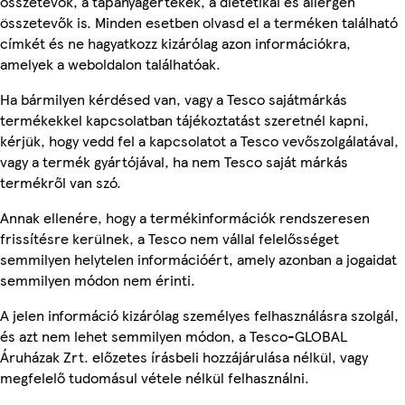
összetevők, a tápanyagértékek, a dietetikai és allergén
összetevők is. Minden esetben olvasd el a terméken található
címkét és ne hagyatkozz kizárólag azon információkra,
amelyek a weboldalon találhatóak.
Ha bármilyen kérdésed van, vagy a Tesco sajátmárkás
termékekkel kapcsolatban tájékoztatást szeretnél kapni,
kérjük, hogy vedd fel a kapcsolatot a Tesco vevőszolgálatával,
vagy a termék gyártójával, ha nem Tesco saját márkás
termékről van szó.
Annak ellenére, hogy a termékinformációk rendszeresen
frissítésre kerülnek, a Tesco nem vállal felelősséget
semmilyen helytelen információért, amely azonban a jogaidat
semmilyen módon nem érinti.
A jelen információ kizárólag személyes felhasználásra szolgál,
és azt nem lehet semmilyen módon, a Tesco-GLOBAL
Áruházak Zrt. előzetes írásbeli hozzájárulása nélkül, vagy
megfelelő tudomásul vétele nélkül felhasználni.