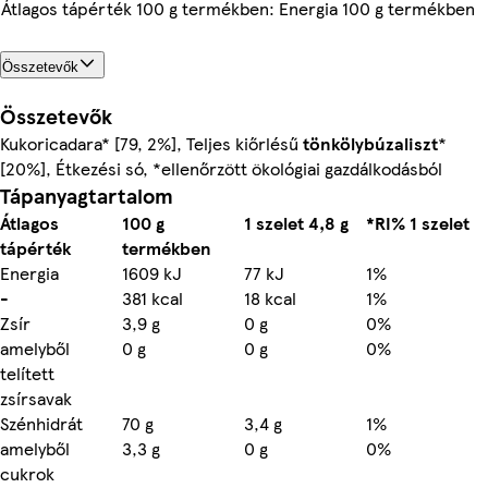
Átlagos tápérték 100 g termékben: Energia 100 g termékben
Összetevők
Összetevők
Kukoricadara* [79, 2%], Teljes kiőrlésű
tönkölybúzaliszt
*
[20%], Étkezési só, *ellenőrzött ökológiai gazdálkodásból
Tápanyagtartalom
Átlagos
100 g
1 szelet 4,8 g
*RI% 1 szelet
tápérték
termékben
Energia
1609 kJ
77 kJ
1%
-
381 kcal
18 kcal
1%
Zsír
3,9 g
0 g
0%
amelyből
0 g
0 g
0%
telített
zsírsavak
Szénhidrát
70 g
3,4 g
1%
amelyből
3,3 g
0 g
0%
cukrok