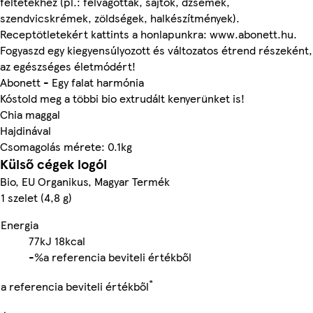
feltétekhez (pl.: felvágottak, sajtok, dzsemek,
szendvicskrémek, zöldségek, halkészítmények).
Receptötletekért kattints a honlapunkra: www.abonett.hu.
Fogyaszd egy kiegyensúlyozott és változatos étrend részeként,
az egészséges életmódért!
Abonett - Egy falat harmónia
Kóstold meg a többi bio extrudált kenyerünket is!
Chia maggal
Hajdinával
Csomagolás mérete: 0.1kg
Külső cégek logói
Bio, EU Organikus, Magyar Termék
1 szelet (4,8 g)
Energia
77kJ
18kcal
-%
a referencia beviteli értékből
*
a referencia beviteli értékből