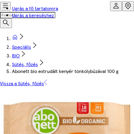
Ugrás a fő tartalomra
Ugrás a kereséshez
Speciális
BIO
Sütés, főzés
Abonett bio extrudált kenyér tönkölybúzával 100 g
Vissza a Sütés, főzés