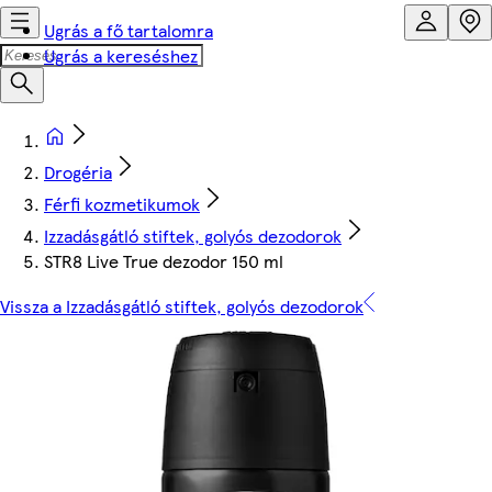
Ugrás a fő tartalomra
Ugrás a kereséshez
Drogéria
Férfi kozmetikumok
Izzadásgátló stiftek, golyós dezodorok
STR8 Live True dezodor 150 ml
Vissza a Izzadásgátló stiftek, golyós dezodorok