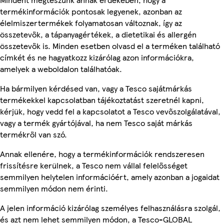
termékinformációk pontosak legyenek, azonban az
élelmiszertermékek folyamatosan változnak, így az
összetevők, a tápanyagértékek, a dietetikai és allergén
összetevők is. Minden esetben olvasd el a terméken található
címkét és ne hagyatkozz kizárólag azon információkra,
amelyek a weboldalon találhatóak.
Ha bármilyen kérdésed van, vagy a Tesco sajátmárkás
termékekkel kapcsolatban tájékoztatást szeretnél kapni,
kérjük, hogy vedd fel a kapcsolatot a Tesco vevőszolgálatával,
vagy a termék gyártójával, ha nem Tesco saját márkás
termékről van szó.
Annak ellenére, hogy a termékinformációk rendszeresen
frissítésre kerülnek, a Tesco nem vállal felelősséget
semmilyen helytelen információért, amely azonban a jogaidat
semmilyen módon nem érinti.
A jelen információ kizárólag személyes felhasználásra szolgál,
és azt nem lehet semmilyen módon, a Tesco-GLOBAL