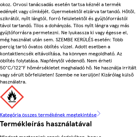
okoz. Orvosi tanácsadás esetén tartsa kéznél a termék
edényét vagy címkéjét. Gyermekektől elzárva tartandó. Hőtől,
szikrától, nyílt lángtól, forró felületektől és gyújtóforrástól
távol tartandó. Tilos a dohányzás. Tilos nyílt lángra vagy más
gyújtóforrásra permetezni. Ne lyukassza ki vagy égesse el,
még használat után sem. SZEMBE KERÜLÉS esetén: Több
percig tartó óvatos öblítés vízzel. Adott esetben a
kontaktlencsék eltávolítása, ha könnyen megoldható. Az
öblítés folytatása. Napfénytől védendő. Nem érheti
50°C/122°F hőmérsékletet meghaladó hő. Ne használja irritált
vagy sérült bőrfelületen! Szembe ne kerüljön! Kizárólag külső
használatra.
Kategória összes termékének megtekintése
Termékleírás használatával
Mindent megteszünk annak érdekében, hogy a