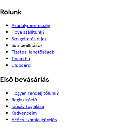
Rólunk
Akadálymentesség
Hova szállítunk?
Szolgáltatás díjak
Süti beállítások
Fizetési lehetőségek
Tesco.hu
Clubcard
Első bevásárlás
Hogyan rendelj tőlünk?
Regisztráció
Idősáv foglalása
Kedvenceim
ÁFÁ-s számla igénylés