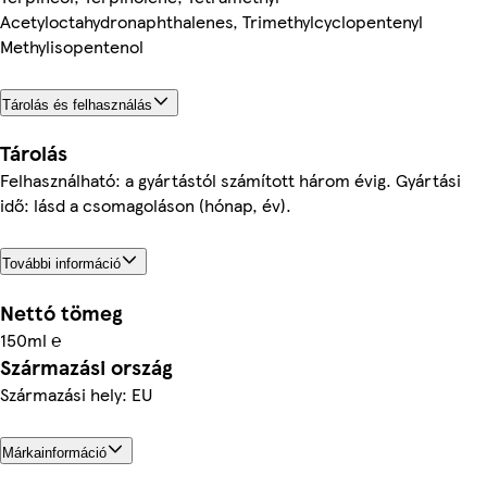
Acetyloctahydronaphthalenes, Trimethylcyclopentenyl
Methylisopentenol
Tárolás és felhasználás
Tárolás
Felhasználható: a gyártástól számított három évig. Gyártási
idő: lásd a csomagoláson (hónap, év).
További információ
Nettó tömeg
150ml ℮
Származási ország
Származási hely: EU
Márkainformáció