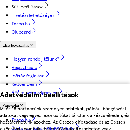
Süti beállítások
Fizetési lehetőségek
Tesco.hu
Clubcard
Első bevásárlás
Hogyan rendelj tőlünk?
Regisztráció
Idősáv foglalása
Kedvenceim
ÁFÁ-s számla igénylés
Adatvédelmi beállítások
Kapcsolat
Mi és 18 partnerünk személyes adatokat, például böngészési
adatokat vagy egyedi azonosítókat tárolunk a készülékeden, és
Tesco.hu
hozzáférhetünk azokhoz. Az Összes elfogadása és az Összes
Ügyfélszolgálat - 0680222333
elutasítása gombok kiválasztásával elfogadhatod vagy