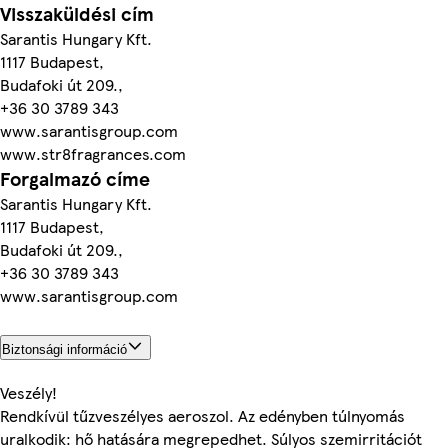
Visszaküldési cím
Sarantis Hungary Kft.
1117 Budapest,
Budafoki út 209.,
+36 30 3789 343
www.sarantisgroup.com
www.str8fragrances.com
Forgalmazó címe
Sarantis Hungary Kft.
1117 Budapest,
Budafoki út 209.,
+36 30 3789 343
www.sarantisgroup.com
Biztonsági információ
Veszély!
Rendkívül tűzveszélyes aeroszol. Az edényben túlnyomás
uralkodik: hő hatására megrepedhet. Súlyos szemirritációt