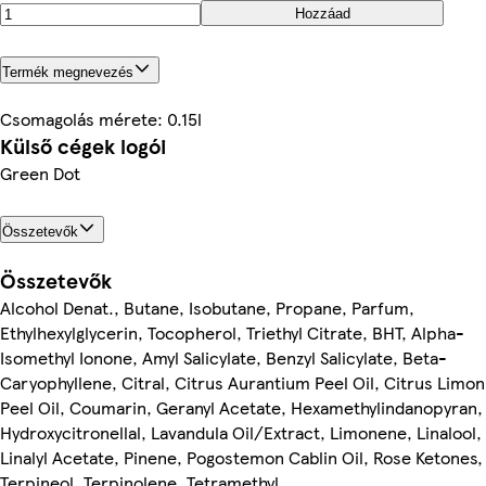
Hozzáad
Termék megnevezés
Csomagolás mérete: 0.15l
Külső cégek logói
Green Dot
Összetevők
Összetevők
Alcohol Denat., Butane, Isobutane, Propane, Parfum,
Ethylhexylglycerin, Tocopherol, Triethyl Citrate, BHT, Alpha-
Isomethyl Ionone, Amyl Salicylate, Benzyl Salicylate, Beta-
Caryophyllene, Citral, Citrus Aurantium Peel Oil, Citrus Limon
Peel Oil, Coumarin, Geranyl Acetate, Hexamethylindanopyran,
Hydroxycitronellal, Lavandula Oil/Extract, Limonene, Linalool,
Linalyl Acetate, Pinene, Pogostemon Cablin Oil, Rose Ketones,
Terpineol, Terpinolene, Tetramethyl