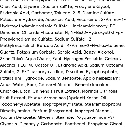
Oleic Acid, Glycerin, Sodium Sulfite, Propylene Glycol,
Etidronic Acid, Carbomer, Toluene-2, 5-Diamine Sulfate,
Potassium Hydroxide, Ascorbic Acid, Resorcinol, 2-Amino-4-
Hydroxyethylaminoanisole Sulfate, Linoleamidopropyl PG-
Dimonium Chloride Phosphate, N, N-Bis(2-Hydroxyethyl)-p-
Phenylenediamine Sulfate, Sodium Sulfate · 2-
Methylresorcinol, Benzoic Acid · 4-Amino-2-Hydroxytoluene,
Quartz, Potassium Sorbate, Sorbic Acid, Benzyl Alcohol,
Színelőhívó: Aqua (Water, Eau), Hydrogen Peroxide, Cetearyl
Alcohol, PEG-40 Castor Oil, Etidronic Acid, Sodium Cetearyl
Sulfate, 2, 6-Dicarboxypyridine, Disodium Pyrophosphate,
Potassium Hydroxide, Sodium Benzoate, Ápoló hajbalzsam:
Aqua (Water, Eau), Cetearyl Alcohol, Behentrimonium
Chloride, Litchi Chinensis Fruit Extract, Morinda Citrifolia
Fruit Extract, Prunus Armeniaca (Apricot) Kernel Oil,
Tocopheryl Acetate, Isopropyl Myristate, Stearamidopropyl
Dimethylamine, Parfum (Fragrance), Isopropyl Alcohol,
Sodium Benzoate, Glyceryl Stearate, Polyquaternium-37,
Glycerin, Dicaprylyl Carbonate, Panthenol, Propylene Glycol,