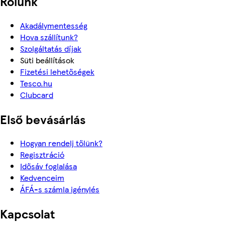
Rólunk
Akadálymentesség
Hova szállítunk?
Szolgáltatás díjak
Süti beállítások
Fizetési lehetőségek
Tesco.hu
Clubcard
Első bevásárlás
Hogyan rendelj tőlünk?
Regisztráció
Idősáv foglalása
Kedvenceim
ÁFÁ-s számla igénylés
Kapcsolat