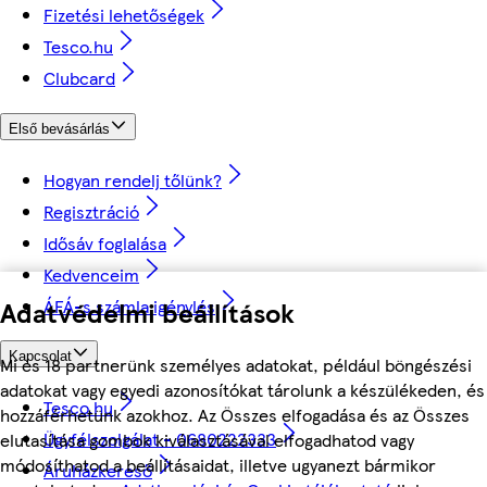
Fizetési lehetőségek
Tesco.hu
Clubcard
Első bevásárlás
Hogyan rendelj tőlünk?
Regisztráció
Idősáv foglalása
Kedvenceim
ÁFÁ-s számla igénylés
Adatvédelmi beállítások
Kapcsolat
Mi és 18 partnerünk személyes adatokat, például böngészési
adatokat vagy egyedi azonosítókat tárolunk a készülékeden, és
Tesco.hu
hozzáférhetünk azokhoz. Az Összes elfogadása és az Összes
Ügyfélszolgálat - 0680222333
elutasítása gombok kiválasztásával elfogadhatod vagy
módosíthatod a beállításaidat, illetve ugyanezt bármikor
Áruházkereső