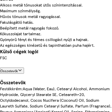
Alkoss metál tónusokat ütős színintenzitással.
Maximum színmélység.
Hűvös tónusok metál ragyogással.
Fakulásgátló hatás.
Beépített metál ragyogás fokozó.
Kókuszolajat tartalmaz.
Gyönyörű fényt és fémes csillogást nyújt a hajnak.
Az egészséges kinézetű és tapinthatóan puha hajért.
Külső cégek logói
FSC
Összetevők
Összetevők
Festékkrém:Aqua (Water, Eau), Cetearyl Alcohol, Ammonium
Hydroxide, Glyceryl Stearate SE, Ceteareth-20,
Octyldodecanol, Cocos Nucifera (Coconut) Oil, Sodium
Laureth Sulfate, Sodium Cetearyl Sulfate, Parfum (Fragrance),
Prunus Armeniaca (Apricot) Kernel Oil, Serine, Ethanolamine,