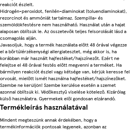
reakciót észlelt.
Hidrogén-peroxidot, fenilén-diaminokat (toluendiaminokat),
rezorcinot és ammóniát tartalmaz. Szempilla- és
szemöldökfestésre nem használható. Használat után a hajat
alaposan öblítsük le. Az összetevők teljes felsorolását lásd a
csomagolás alján.
Javasoljuk, hogy a termék használata előtt 48 órával végezze
el a bőrtúlérzékenységi allergiatesztet, még akkor is, ha
korábban már használt hajfestéket/hajszínezőt. Ezért ne
felejtse el 48 órával festés előtt megvenni a terméket. Ha
bármilyen reakciót észlel vagy kétsége van, kérjük keresse fel
orvosát, mielőtt ismét használna hajfestéket/hajszínezőket.
Szembe ne kerüljön! Szembe kerülése esetén a szemet
azonnal öblítsük ki. Védőkesztyű viselése kötelező. Kizárólag
külső használatra. Gyermekek elől gondosan elzárandó.
Termékleírás használatával
Mindent megteszünk annak érdekében, hogy a
termékinformációk pontosak legyenek, azonban az