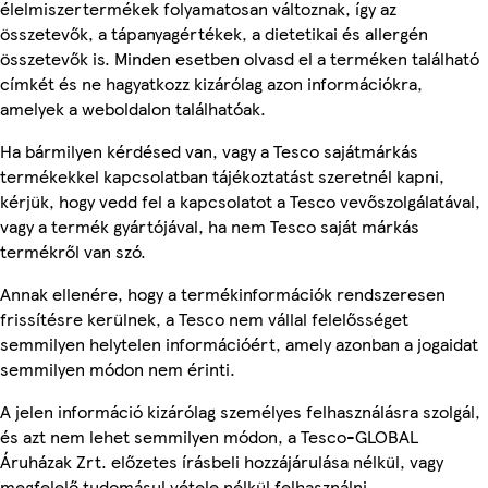
élelmiszertermékek folyamatosan változnak, így az
összetevők, a tápanyagértékek, a dietetikai és allergén
összetevők is. Minden esetben olvasd el a terméken található
címkét és ne hagyatkozz kizárólag azon információkra,
amelyek a weboldalon találhatóak.
Ha bármilyen kérdésed van, vagy a Tesco sajátmárkás
termékekkel kapcsolatban tájékoztatást szeretnél kapni,
kérjük, hogy vedd fel a kapcsolatot a Tesco vevőszolgálatával,
vagy a termék gyártójával, ha nem Tesco saját márkás
termékről van szó.
Annak ellenére, hogy a termékinformációk rendszeresen
frissítésre kerülnek, a Tesco nem vállal felelősséget
semmilyen helytelen információért, amely azonban a jogaidat
semmilyen módon nem érinti.
A jelen információ kizárólag személyes felhasználásra szolgál,
és azt nem lehet semmilyen módon, a Tesco-GLOBAL
Áruházak Zrt. előzetes írásbeli hozzájárulása nélkül, vagy
megfelelő tudomásul vétele nélkül felhasználni.