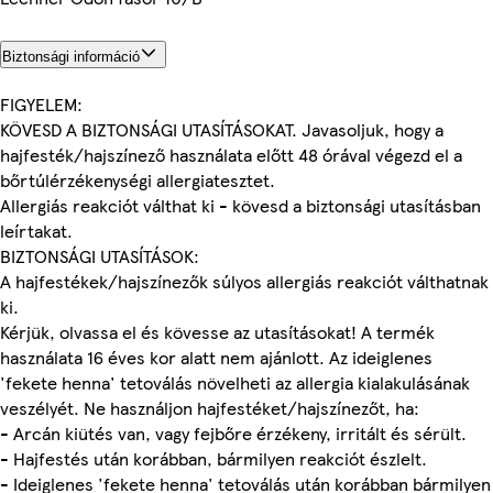
Biztonsági információ
FIGYELEM:
KÖVESD A BIZTONSÁGI UTASÍTÁSOKAT. Javasoljuk, hogy a
hajfesték/hajszínező használata előtt 48 órával végezd el a
bőrtúlérzékenységi allergiatesztet.
Allergiás reakciót válthat ki - kövesd a biztonsági utasításban
leírtakat.
BIZTONSÁGI UTASÍTÁSOK:
A hajfestékek/hajszínezők súlyos allergiás reakciót válthatnak
ki.
Kérjük, olvassa el és kövesse az utasításokat! A termék
használata 16 éves kor alatt nem ajánlott. Az ideiglenes
'fekete henna' tetoválás növelheti az allergia kialakulásának
veszélyét. Ne használjon hajfestéket/hajszínezőt, ha:
- Arcán kiütés van, vagy fejbőre érzékeny, irritált és sérült.
- Hajfestés után korábban, bármilyen reakciót észlelt.
- Ideiglenes 'fekete henna' tetoválás után korábban bármilyen