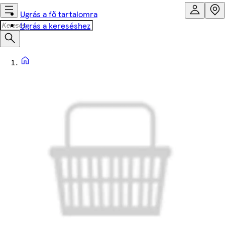
Ugrás a fő tartalomra
Ugrás a kereséshez