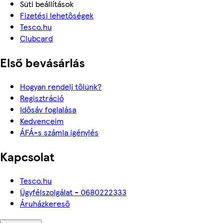
Süti beállítások
Fizetési lehetőségek
Tesco.hu
Clubcard
Első bevásárlás
Hogyan rendelj tőlünk?
Regisztráció
Idősáv foglalása
Kedvenceim
ÁFÁ-s számla igénylés
Kapcsolat
Tesco.hu
Ügyfélszolgálat - 0680222333
Áruházkereső