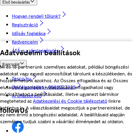
Első bevásárlás
Hogyan rendelj tőlünk?
Regisztráció
Idősáv foglalása
Kedvenceim
ÁFÁ-s számla igénylés
Adatvédelmi beállítások
Kapcsolat
Mi és 18 partnerünk személyes adatokat, például böngészési
adatokat vagy egyedi azonosítókat tárolunk a készülékeden, és
Tesco.hu
hozzáférhetünk azokhoz. Az Összes elfogadása és az Összes
Ügyfélszolgálat - 0680222333
elutasítása gombok kiválasztásával elfogadhatod vagy
módosíthatod a beállításaidat, illetve ugyanezt bármikor
Áruházkereső
megteheted az
Adatkezelési és Cookie tájékoztató
linkre
kattintva is. A választásaidat megosztjuk a partnereinkkel, de
followUs
ez nem érinti a böngészési adataidat. A beállításaid alapján
személyre tudjuk szabni a vásárlási élményedet az oldalon.