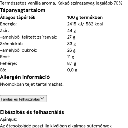
Természetes vanília aroma, Kakaó szárazanyag legalább 70%
Tápanyagtartalom
Átlagos tápérték
100 g termékben
Energia:
2415 kJ/ 582 kcal
Zsír:
44 g
-amelyből telített zsírsavak:
27 g
Szénhidrát:
33 g
-amelyből cukrok:
26 g
Rost:
11 g
Fehérje:
8,1 g
Só:
0,0 g
Allergén információ
Nyomokban tejet tartalmazhat.
Tárolás és felhasználás
Elkészítés és felhasználás
Ajánljuk:
Az étcsokoládé pasztilla kiválóan alkalmas sütemények