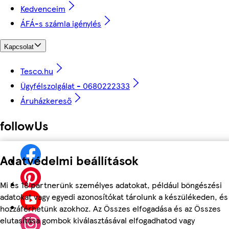
Kedvenceim
ÁFÁ-s számla igénylés
Kapcsolat
Tesco.hu
Ügyfélszolgálat - 0680222333
Áruházkereső
followUs
Adatvédelmi beállítások
Mi és 18 partnerünk személyes adatokat, például böngészési
adatokat vagy egyedi azonosítókat tárolunk a készülékeden, és
hozzáférhetünk azokhoz. Az Összes elfogadása és az Összes
elutasítása gombok kiválasztásával elfogadhatod vagy