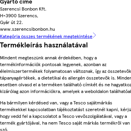
Gyártó címe
Szerencsi Bonbon Kft.
H-3900 Szerencs,
Gyár út 22.
www.szerencsibonbon.hu
Kategória összes termékének megtekintése
Termékleírás használatával
Mindent megteszünk annak érdekében, hogy a
termékinformációk pontosak legyenek, azonban az
élelmiszertermékek folyamatosan változnak, így az összetevők
tápanyagértékek, a dietetikai és allergén összetevők is. Minde
esetben olvasd el a terméken található címkét és ne hagyatko
kizárólag azon információkra, amelyek a weboldalon találhatóa
Ha bármilyen kérdésed van, vagy a Tesco sajátmárkás
termékekkel kapcsolatban tájékoztatást szeretnél kapni, kérjü
hogy vedd fel a kapcsolatot a Tesco vevőszolgálatával, vagy a
termék gyártójával, ha nem Tesco saját márkás termékről van
szó.