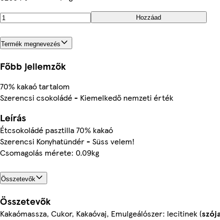
Hozzáad
Termék megnevezés
Főbb jellemzők
70% kakaó tartalom
Szerencsi csokoládé - Kiemelkedő nemzeti érték
Leírás
Étcsokoládé pasztilla 70% kakaó
Szerencsi Konyhatündér - Süss velem!
Csomagolás mérete: 0.09kg
Összetevők
Összetevők
Kakaómassza, Cukor, Kakaóvaj, Emulgeálószer: lecitinek (
szój