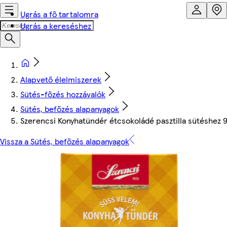
Ugrás a fő tartalomra
Ugrás a kereséshez
Alapvető élelmiszerek
Sütés-főzés hozzávalók
Sütés, befőzés alapanyagok
Szerencsi Konyhatündér étcsokoládé pasztilla sütéshez 
Vissza a Sütés, befőzés alapanyagok