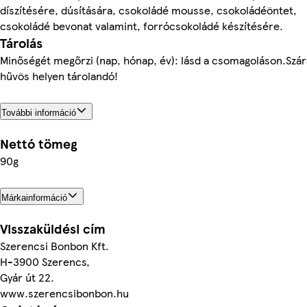
díszítésére, dúsítására, csokoládé mousse, csokoládéöntet,
csokoládé bevonat valamint, forrócsokoládé készítésére.
Tárolás
Minőségét megőrzi (nap, hónap, év): lásd a csomagoláson.Szár
hűvös helyen tárolandó!
További információ
Nettó tömeg
90g
Márkainformáció
Visszaküldési cím
Szerencsi Bonbon Kft.
H-3900 Szerencs,
Gyár út 22.
www.szerencsibonbon.hu