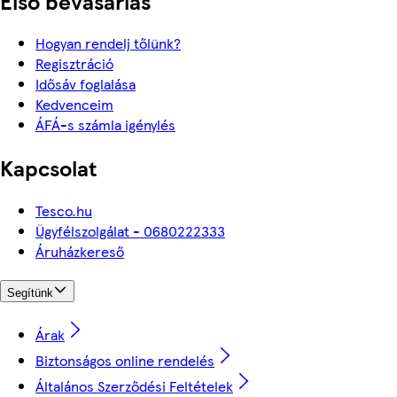
Első bevásárlás
Hogyan rendelj tőlünk?
Regisztráció
Idősáv foglalása
Kedvenceim
ÁFÁ-s számla igénylés
Kapcsolat
Tesco.hu
Ügyfélszolgálat - 0680222333
Áruházkereső
Segítünk
Árak
Biztonságos online rendelés
Általános Szerződési Feltételek