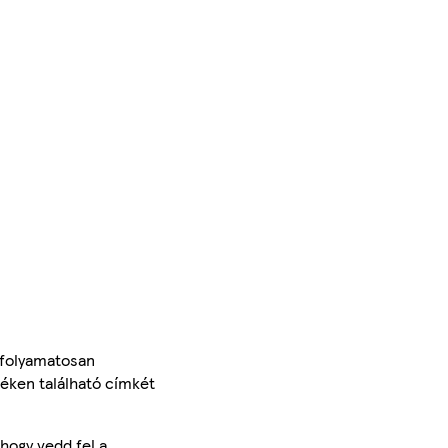
 folyamatosan
méken található címkét
hogy vedd fel a