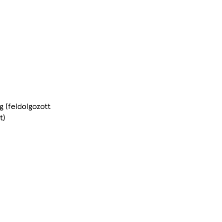
g (feldolgozott
t)