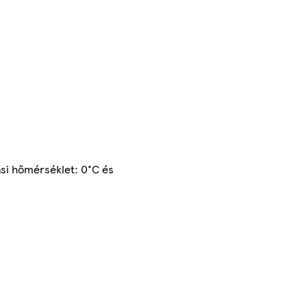
ási hőmérséklet: 0°C és