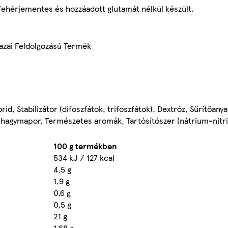
ehérjementes és hozzáadott glutamát nélkül készült.
azai Feldolgozású Termék
id, Stabilizátor (difoszfátok, trifoszfátok), Dextróz, Sűrítőanya
hagymapor, Természetes aromák, Tartósítószer (nátrium-nitri
100 g termékben
534 kJ / 127 kcal
4,5 g
1,9 g
0,6 g
0,5 g
21 g
1,68 g