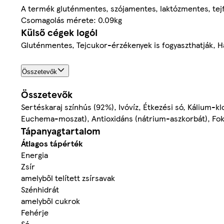
A termék gluténmentes, szójamentes, laktózmentes, tejf
Csomagolás mérete: 0.09kg
Külső cégek logói
Gluténmentes, Tejcukor-érzékenyek is fogyaszthatják, H
Összetevők
Összetevők
Sertéskaraj színhús (92%), Ivóvíz, Étkezési só, Kálium-klor
Euchema-moszat), Antioxidáns (nátrium-aszkorbát), Fok
Tápanyagtartalom
Átlagos tápérték
Energia
Zsír
amelyből telített zsírsavak
Szénhidrát
amelyből cukrok
Fehérje
Só