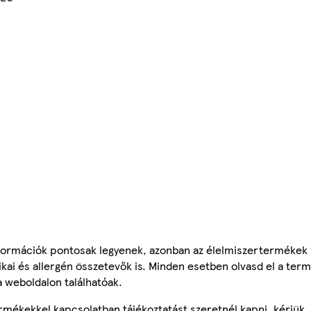
ormációk pontosak legyenek, azonban az élelmiszertermékek
tikai és allergén összetevők is. Minden esetben olvasd el a ter
a weboldalon találhatóak.
mékekkel kapcsolatban tájékoztatást szeretnél kapni, kérjük, 