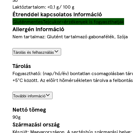
Laktóztartalom: <0,1 g/ 100 g
Étrenddel kapcsolatos információ
Gluténmentes
Tejcukor-érzékenyek is fogyaszthatják
Allergén információ
Nem tartalmaz: Glutént tartalmazó gabonafélék, Szója
Tárolás és felhasználás
Tárolás
Fogyasztható: (nap/hó/év) bontatlan csomagolásban tárolv
+5°C között. Az előírt hőmérsékleten tárolva a felbontás
További információ
Nettó tömeg
90g
Származási ország
Készült: Magyarországon. A sertéshús származási helye: