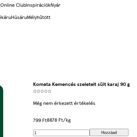
k
Online Club
Inspirációk
Nyár
ékáru
Húsáru
Mélyhűtött
Kometa Kemencés szeletelt sült karaj 90 g
Még nem érkezett értékelés
8878 Ft/kg
799 Ft
Hozzáad