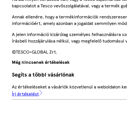
kapcsolatot a Tesco vevőszolgálatával, vagy a termék gy
Annak ellenére, hogy a termékinformációk rendszeresen 
információért, amely azonban a jogaidat semmilyen mód
A jelen információ kizárólag személyes felhasználásra 
írásbeli hozzájárulása nélkül, vagy megfelelő tudomásul v
©TESCO-GLOBAL Zrt.
Még nincsenek értékelések
Segíts a többi vásárlónak
Az értékeléseket a vásárlók közvetlenül a weboldalon ker
Írj értékelést