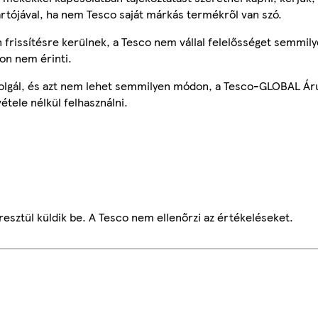
ártójával, ha nem Tesco saját márkás termékről van szó.
frissítésre kerülnek, a Tesco nem vállal felelősséget semmily
on nem érinti.
szolgál, és azt nem lehet semmilyen módon, a Tesco-GLOBAL Ár
étele nélkül felhasználni.
esztül küldik be. A Tesco nem ellenőrzi az értékeléseket.