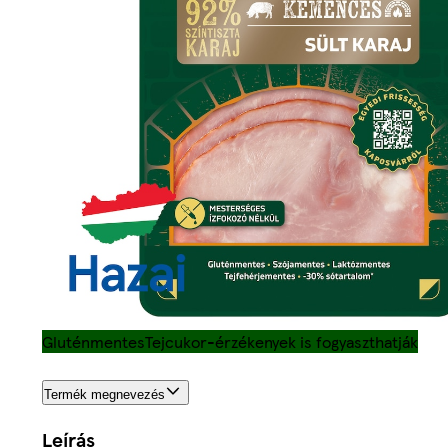
Gluténmentes
Tejcukor-érzékenyek is fogyaszthatják
Termék megnevezés
Leírás