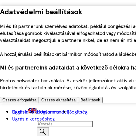
Adatvédelmi beállítások
Mi és 18 partnerünk személyes adatokat, például böngészési a
elutasítása gombok kiválasztásával elfogadhatod vagy módosíth
választásaidat megosztjuk a partnereinkkel, de ez nem érinti a
A hozzájárulási beállításokat bármikor módosíthatod a láblécben 
Mi és partnereink adataidat a következő célokra ha
Pontos helyadatok használata. Az eszköz jellemzőinek aktív viz
hirdetések és tartalmak mérése, közönségkutatás és szolgálta
Összes elfogadása
Összes elutasítása
Beállítások
Ugrás a fő tartalomra
English
Hogyan rendelj
Segítség
Ugrás a kereséshez