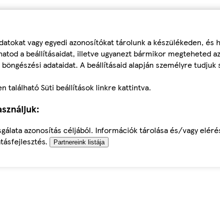
datokat vagy egyedi azonosítókat tárolunk a készülékeden, és
atod a beállításaidat, illetve ugyanezt bármikor megteheted a
 böngészési adataidat. A beállításaid alapján személyre tudjuk 
található Süti beállítások linkre kattintva.
sználjuk:
sgálata azonosítás céljából. Információk tárolása és/vagy elér
tásfejlesztés.
Partnereink listája