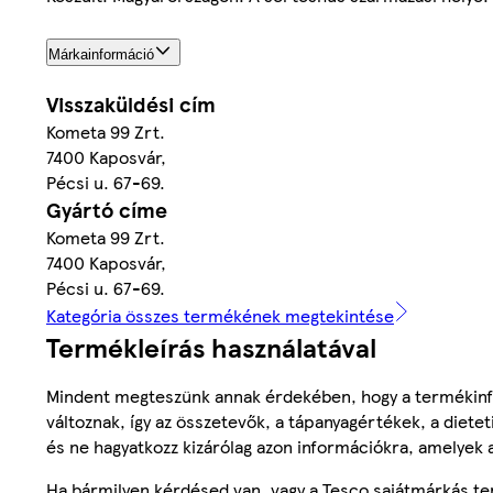
Márkainformáció
Visszaküldési cím
Kometa 99 Zrt.
7400 Kaposvár,
Pécsi u. 67-69.
Gyártó címe
Kometa 99 Zrt.
7400 Kaposvár,
Pécsi u. 67-69.
Kategória összes termékének megtekintése
Termékleírás használatával
Mindent megteszünk annak érdekében, hogy a termékinf
változnak, így az összetevők, a tápanyagértékek, a diete
és ne hagyatkozz kizárólag azon információkra, amelyek 
Ha bármilyen kérdésed van, vagy a Tesco sajátmárkás ter