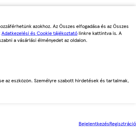
 hozzáférhetünk azokhoz. Az Összes elfogadása és az Összes
z
Adatkezelési és Cookie tájékoztató
linkre kattintva is. A
szabni a vásárlási élményedet az oldalon.
ése az eszközön. Személyre szabott hirdetések és tartalmak,
Bejelentkezés
Regisztráció