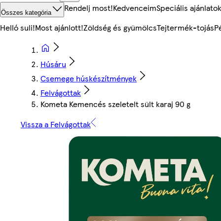
Rendelj most!
Kedvenceim
Speciális ajánlato
Összes kategória
Helló suli!
Most ajánlott!
Zöldség és gyümölcs
Tejtermék-tojás
P
Húsáru
Csemege húskészítmények
Felvágottak
Kometa Kemencés szeletelt sült karaj 90 g
Vissza a Felvágottak