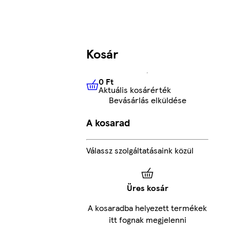
Kosár
0 Ft
Aktuális kosárérték
0 Ft
Aktuális kosárérték
Bevásárlás elküldése
A kosarad
Válassz szolgáltatásaink közül
Üres kosár
A kosaradba helyezett termékek
itt fognak megjelenni