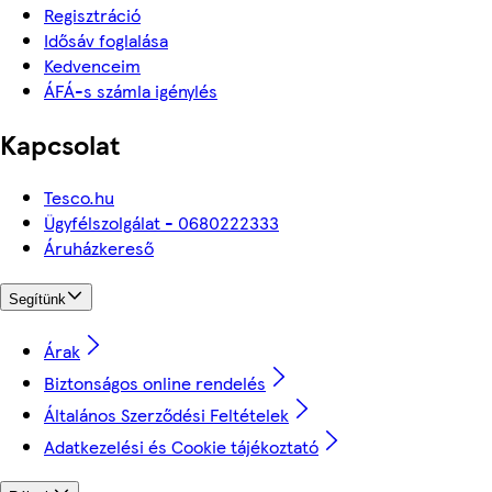
Regisztráció
Idősáv foglalása
Kedvenceim
ÁFÁ-s számla igénylés
Kapcsolat
Tesco.hu
Ügyfélszolgálat - 0680222333
Áruházkereső
Segítünk
Árak
Biztonságos online rendelés
Általános Szerződési Feltételek
Adatkezelési és Cookie tájékoztató