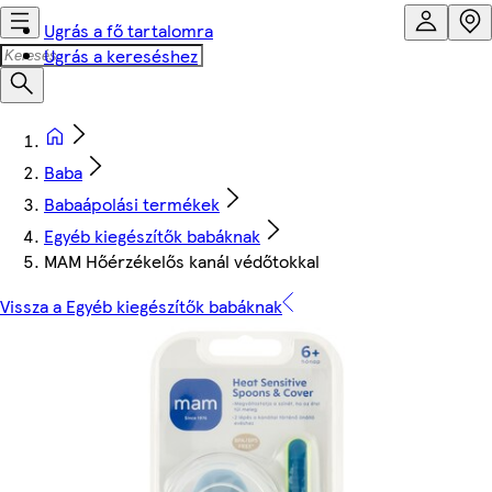
Ugrás a fő tartalomra
Ugrás a kereséshez
Baba
Babaápolási termékek
Egyéb kiegészítők babáknak
MAM Hőérzékelős kanál védőtokkal
Vissza a Egyéb kiegészítők babáknak