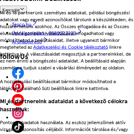
Kapcsolat
Mi és 18 partnerünk személyes adatokat, például böngészési
adatokat vagy egyedi azonosítókat tárolunk a készülékeden, és
Tesco.hu
hozzáférhetünk azokhoz. Az Összes elfogadása és az Összes
Ügyfélszolgálat - 0680222333
elutasítása gombok kiválasztásával elfogadhatod vagy
módosíthatod a beállításaidat, illetve ugyanezt bármikor
Áruházkereső
megteheted az
Adatkezelési és Cookie tájékoztató
linkre
kattintva is. A választásaidat megosztjuk a partnereinkkel, de
followUs
ez nem érinti a böngészési adataidat. A beállításaid alapján
személyre tudjuk szabni a vásárlási élményedet az oldalon.
A hozzájárulási beállításokat bármikor módosíthatod a
láblécben található Süti beállítások linkre kattintva.
Mi és partnereink adataidat a következő célokra
használjuk:
Pontos helyadatok használata. Az eszköz jellemzőinek aktív
vizsgálata azonosítás céljából. Információk tárolása és/vagy