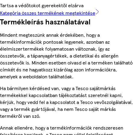
Tartsa a védőtokot gyerekektől elzárva
Kategória összes termékének megtekintése
Termékleírás használatával
Mindent megteszünk annak érdekében, hogy a
termékinformációk pontosak legyenek, azonban az
élelmiszertermékek folyamatosan változnak, így az
összetevők, a tápanyagértékek, a dietetikai és allergén
összetevők is. Minden esetben olvasd el a terméken található
címkét és ne hagyatkozz kizárólag azon információkra,
amelyek a weboldalon találhatóak.
Ha bármilyen kérdésed van, vagy a Tesco sajátmárkás
termékekkel kapcsolatban tájékoztatást szeretnél kapni,
kérjük, hogy vedd fel a kapcsolatot a Tesco vevőszolgálatával,
vagy a termék gyártójával, ha nem Tesco saját márkás
termékről van szó.
Annak ellenére, hogy a termékinformációk rendszeresen
frissítésre kerülnek, a Tesco nem vállal felelősséget