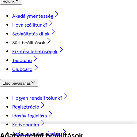
Rólunk
Akadálymentesség
Hova szállítunk?
Szolgáltatás díjak
Süti beállítások
Fizetési lehetőségek
Tesco.hu
Clubcard
Első bevásárlás
Hogyan rendelj tőlünk?
Regisztráció
Idősáv foglalása
Kedvenceim
ÁFÁ-s számla igénylés
Adatvédelmi beállítások