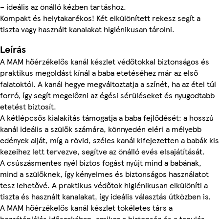
– ideális az önálló kézben tartáshoz.
Kompakt és helytakarékos! Két elkülönített rekesz segít a
tiszta vagy használt kanalakat higiénikusan tárolni.
Leírás
A MAM hőérzékelős kanál készlet védőtokkal biztonságos és
praktikus megoldást kínál a baba etetéséhez már az első
falatoktól. A kanál hegye megváltoztatja a színét, ha az étel túl
forró, így segít megelőzni az égési sérüléseket és nyugodtabb
etetést biztosít.
A kétlépcsős kialakítás támogatja a baba fejlődését: a hosszú
kanál ideális a szülők számára, könnyedén eléri a mélyebb
edények alját, míg a rövid, széles kanál kifejezetten a babák kis
kezeihez lett tervezve, segítve az önálló evés elsajátítását.
A csúszásmentes nyél biztos fogást nyújt mind a babának,
mind a szülőknek, így kényelmes és biztonságos használatot
tesz lehetővé. A praktikus védőtok higiénikusan elkülöníti a
tiszta és használt kanalakat, így ideális választás útközben is.
A MAM hőérzékelős kanál készlet tökéletes társ a
hozzátáplálás időszakában, amikor a biztonság és a tanulás