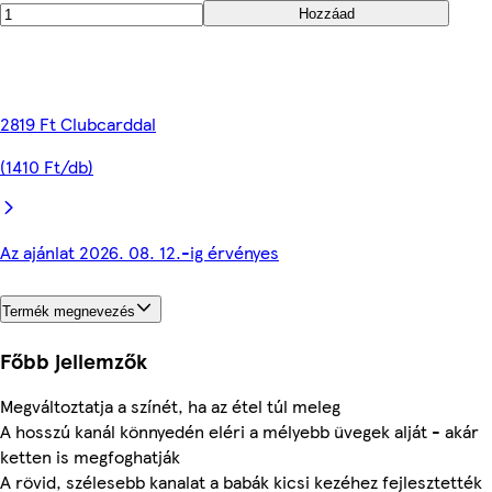
Hozzáad
2819 Ft Clubcarddal
(1410 Ft/db)
Az ajánlat 2026. 08. 12.-ig érvényes
Termék megnevezés
Főbb jellemzők
Megváltoztatja a színét, ha az étel túl meleg
A hosszú kanál könnyedén eléri a mélyebb üvegek alját - akár
ketten is megfoghatják
A rövid, szélesebb kanalat a babák kicsi kezéhez fejlesztették