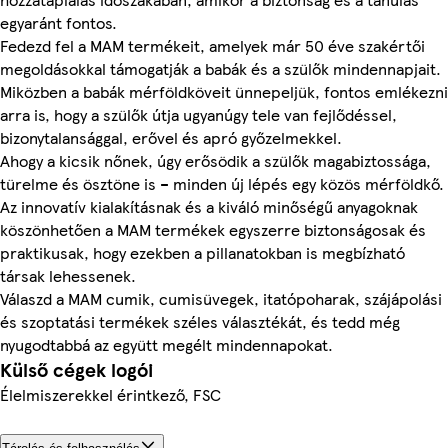
egyaránt fontos.
Fedezd fel a MAM termékeit, amelyek már 50 éve szakértői
megoldásokkal támogatják a babák és a szülők mindennapjait.
Miközben a babák mérföldköveit ünnepeljük, fontos emlékezni
arra is, hogy a szülők útja ugyanúgy tele van fejlődéssel,
bizonytalansággal, erővel és apró győzelmekkel.
Ahogy a kicsik nőnek, úgy erősödik a szülők magabiztossága,
türelme és ösztöne is – minden új lépés egy közös mérföldkő.
Az innovatív kialakításnak és a kiváló minőségű anyagoknak
köszönhetően a MAM termékek egyszerre biztonságosak és
praktikusak, hogy ezekben a pillanatokban is megbízható
társak lehessenek.
Válaszd a MAM cumik, cumisüvegek, itatópoharak, szájápolási
és szoptatási termékek széles választékát, és tedd még
nyugodtabbá az együtt megélt mindennapokat.
Külső cégek logói
Élelmiszerekkel érintkező, FSC