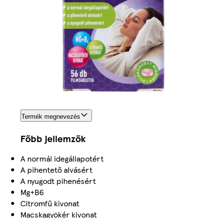
Termék megnevezés
Főbb jellemzők
A normál idegállapotért
A pihentető alvásért
A nyugodt pihenésért
Mg+B6
Citromfű kivonat
Macskagyökér kivonat