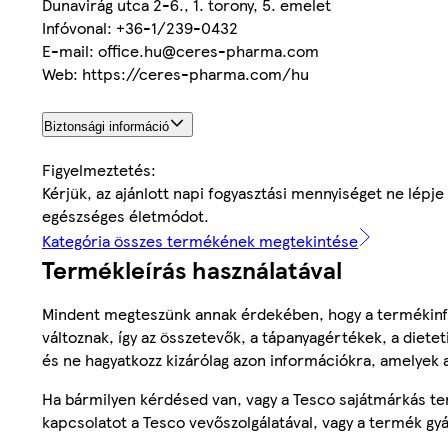
Dunavirág utca 2-6., 1. torony, 5. emelet
Infóvonal: +36-1/239-0432
E-mail: office.hu@ceres-pharma.com
Web: https://ceres-pharma.com/hu
Biztonsági információ
Figyelmeztetés:
Kérjük, az ajánlott napi fogyasztási mennyiséget ne lépje
egészséges életmódot.
Kategória összes termékének megtekintése
Termékleírás használatával
Mindent megteszünk annak érdekében, hogy a termékinf
változnak, így az összetevők, a tápanyagértékek, a diete
és ne hagyatkozz kizárólag azon információkra, amelyek 
Ha bármilyen kérdésed van, vagy a Tesco sajátmárkás ter
kapcsolatot a Tesco vevőszolgálatával, vagy a termék gy