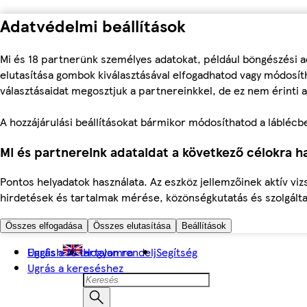
Adatvédelmi beállítások
Mi és 18 partnerünk személyes adatokat, például böngészési a
elutasítása gombok kiválasztásával elfogadhatod vagy módosíth
választásaidat megosztjuk a partnereinkkel, de ez nem érinti a
A hozzájárulási beállításokat bármikor módosíthatod a láblécben 
Mi és partnereink adataidat a következő célokra ha
Pontos helyadatok használata. Az eszköz jellemzőinek aktív viz
hirdetések és tartalmak mérése, közönségkutatás és szolgálta
Összes elfogadása
Összes elutasítása
Beállítások
Ugrás a fő tartalomra
English
Hogyan rendelj
Segítség
Ugrás a kereséshez