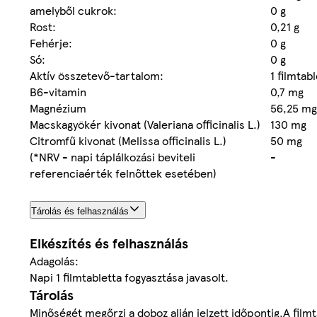
amelyből cukrok:
0 g
Rost:
0,21 g
Fehérje:
0 g
Só:
0 g
Aktív összetevő-tartalom:
1 filmtab
B6-vitamin
0,7 mg
Magnézium
56,25 mg
Macskagyökér kivonat (Valeriana officinalis L.)
130 mg
Citromfű kivonat (Melissa officinalis L.)
50 mg
(*NRV - napi táplálkozási beviteli
-
referenciaérték felnőttek esetében)
Tárolás és felhasználás
Elkészítés és felhasználás
Adagolás:
Napi 1 filmtabletta fogyasztása javasolt.
Tárolás
Minőségét megőrzi a doboz alján jelzett időpontig.A fil