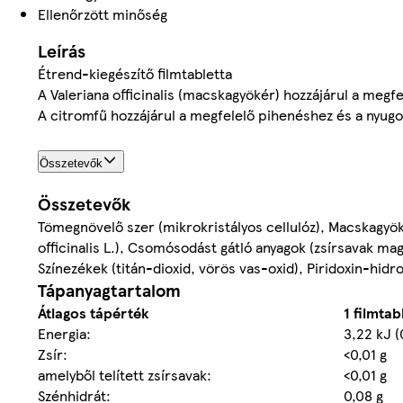
Ellenőrzött minőség
Leírás
Étrend-kiegészítő filmtabletta
A Valeriana officinalis (macskagyökér) hozzájárul a megf
A citromfű hozzájárul a megfelelő pihenéshez és a nyugo
Összetevők
Összetevők
Tömegnövelő szer (mikrokristályos cellulóz), Macskagyöké
officinalis L.), Csomósodást gátló anyagok (zsírsavak ma
Színezékek (titán-dioxid, vörös vas-oxid), Piridoxin-hidr
Tápanyagtartalom
Átlagos tápérték
1 filmta
Energia:
3,22 kJ (
Zsír:
<0,01 g
amelyből telített zsírsavak:
<0,01 g
Szénhidrát:
0,08 g