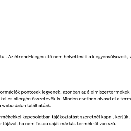
 túl. Az étrend-kiegészítő nem helyettesíti a kiegyensúlyozott,
ormációk pontosak legyenek, azonban az élelmiszertermékek
tikai és allergén összetevők is. Minden esetben olvasd el a ter
a weboldalon találhatóak.
mékekkel kapcsolatban tájékoztatást szeretnél kapni, kérjük, 
ártójával, ha nem Tesco saját márkás termékről van szó.