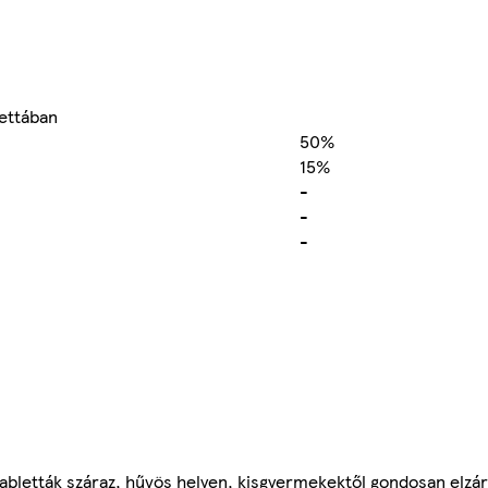
lettában
50%
15%
-
-
-
mtabletták száraz, hűvös helyen, kisgyermekektől gondosan elzá