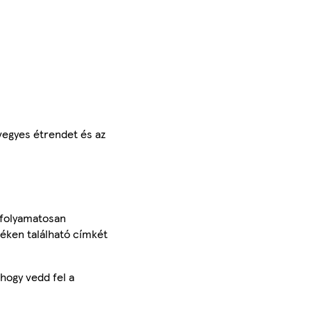
 vegyes étrendet és az
 folyamatosan
méken található címkét
hogy vedd fel a