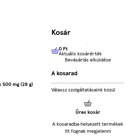
Kosár
0 Ft
Aktuális kosárérték
0 Ft
Aktuális kosárérték
Bevásárlás elküldése
A kosarad
x 500 mg (28 g)
Válassz szolgáltatásaink közül
Üres kosár
A kosaradba helyezett termékek
itt fognak megjelenni