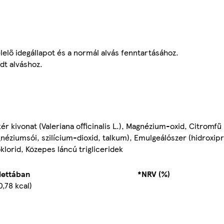
elelő idegállapot és a normál alvás fenntartásához.
dt alváshoz.
r kivonat (Valeriana officinalis L.), Magnézium-oxid, Citromfű 
gnéziumsói, szilícium-dioxid, talkum), Emulgeálószer (hidroxipr
oklorid, Közepes láncú trigliceridek
blettában
*NRV (%)
0,78 kcal)