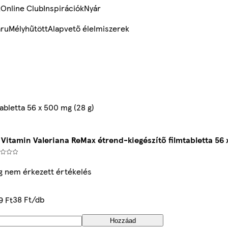
k
Online Club
Inspirációk
Nyár
ru
Mélyhűtött
Alapvető élelmiszerek
abletta 56 x 500 mg (28 g)
 Vitamin Valeriana ReMax étrend-kiegészítő filmtabletta 56 
 nem érkezett értékelés
38 Ft/db
9 Ft
Hozzáad