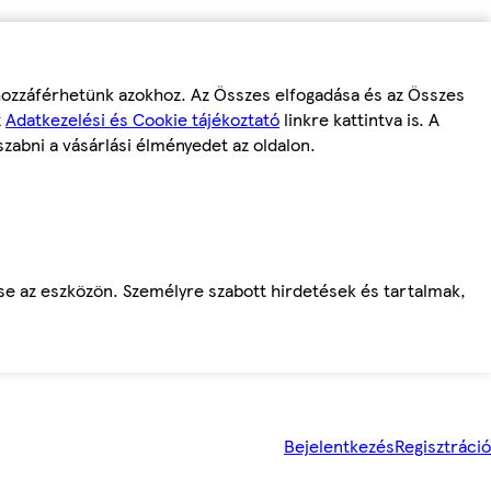
 hozzáférhetünk azokhoz. Az Összes elfogadása és az Összes
z
Adatkezelési és Cookie tájékoztató
linkre kattintva is. A
szabni a vásárlási élményedet az oldalon.
ése az eszközön. Személyre szabott hirdetések és tartalmak,
Bejelentkezés
Regisztráció