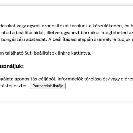
datokat vagy egyedi azonosítókat tárolunk a készülékeden, és
atod a beállításaidat, illetve ugyanezt bármikor megteheted a
 böngészési adataidat. A beállításaid alapján személyre tudjuk 
található Süti beállítások linkre kattintva.
sználjuk:
sgálata azonosítás céljából. Információk tárolása és/vagy elér
tásfejlesztés.
Partnereink listája