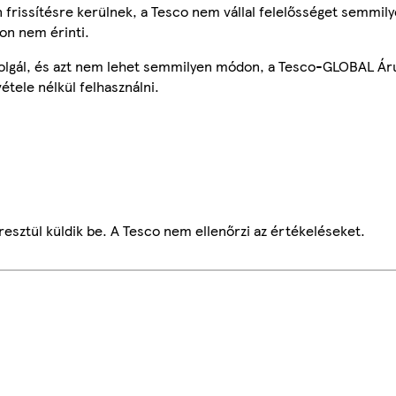
frissítésre kerülnek, a Tesco nem vállal felelősséget semmily
on nem érinti.
szolgál, és azt nem lehet semmilyen módon, a Tesco-GLOBAL Ár
étele nélkül felhasználni.
esztül küldik be. A Tesco nem ellenőrzi az értékeléseket.