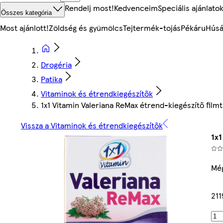
Rendelj most!
Kedvenceim
Speciális ajánlato
Összes kategória
Most ajánlott!
Zöldség és gyümölcs
Tejtermék-tojás
Pékáru
Húsá
Drogéria
Patika
Vitaminok és étrendkiegészítők
1x1 Vitamin Valeriana ReMax étrend-kiegészítő filmt
Vissza a Vitaminok és étrendkiegészítők
1x1
Még
211