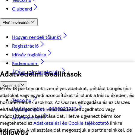
Clubcard
Első bevásárlás
Hogyan rendelj tőlünk?
Regisztráció
Idősáv foglalása
Kedvenceim
ÁFÁ-s számla igénylés
Adatvédelmi beállítások
Kapcsolat
Mi és 18 partnerünk személyes adatokat, például böngészési
adatokat vagy egyedi azonosítókat tárolunk a készülékeden, és
Tesco.hu
hozzáférhetünk azokhoz. Az Összes elfogadása és az Összes
Ügyfélszolgálat - 0680222333
elutasítása gombok kiválasztásával elfogadhatod vagy
módosíthatod a beállításaidat, illetve ugyanezt bármikor
Áruházkereső
megteheted az
Adatkezelési és Cookie tájékoztató
linkre
kattintva is. A választásaidat megosztjuk a partnereinkkel, de
followUs