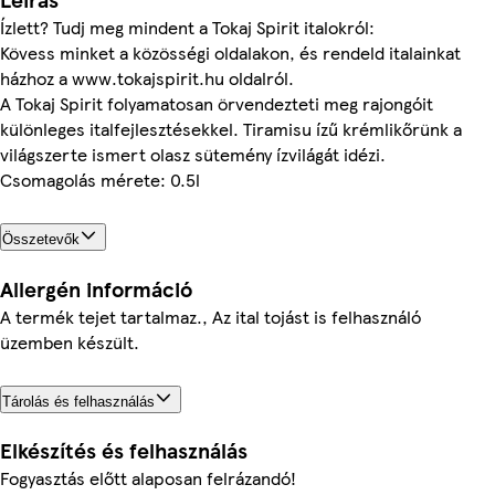
Ízlett? Tudj meg mindent a Tokaj Spirit italokról:
Kövess minket a közösségi oldalakon, és rendeld italainkat
házhoz a www.tokajspirit.hu oldalról.
A Tokaj Spirit folyamatosan örvendezteti meg rajongóit
különleges italfejlesztésekkel. Tiramisu ízű krémlikőrünk a
világszerte ismert olasz sütemény ízvilágát idézi.
Csomagolás mérete: 0.5l
Összetevők
Allergén információ
A termék tejet tartalmaz., Az ital tojást is felhasználó
üzemben készült.
Tárolás és felhasználás
Elkészítés és felhasználás
Fogyasztás előtt alaposan felrázandó!