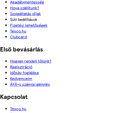
Akadálymentesség
Hova szállítunk?
Szolgáltatás díjak
Süti beállítások
Fizetési lehetőségek
Tesco.hu
Clubcard
Első bevásárlás
Hogyan rendelj tőlünk?
Regisztráció
Idősáv foglalása
Kedvenceim
ÁFÁ-s számla igénylés
Kapcsolat
Tesco.hu