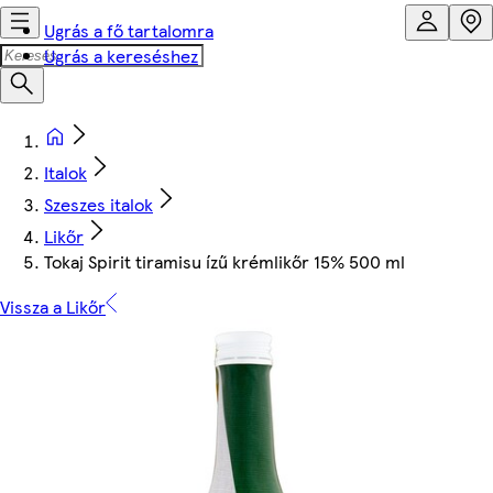
Ugrás a fő tartalomra
Ugrás a kereséshez
Italok
Szeszes italok
Likőr
Tokaj Spirit tiramisu ízű krémlikőr 15% 500 ml
Vissza a Likőr