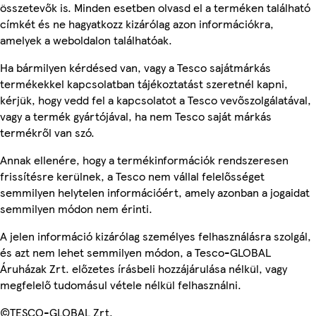
összetevők is. Minden esetben olvasd el a terméken található
címkét és ne hagyatkozz kizárólag azon információkra,
amelyek a weboldalon találhatóak.
Ha bármilyen kérdésed van, vagy a Tesco sajátmárkás
termékekkel kapcsolatban tájékoztatást szeretnél kapni,
kérjük, hogy vedd fel a kapcsolatot a Tesco vevőszolgálatával,
vagy a termék gyártójával, ha nem Tesco saját márkás
termékről van szó.
Annak ellenére, hogy a termékinformációk rendszeresen
frissítésre kerülnek, a Tesco nem vállal felelősséget
semmilyen helytelen információért, amely azonban a jogaidat
semmilyen módon nem érinti.
A jelen információ kizárólag személyes felhasználásra szolgál,
és azt nem lehet semmilyen módon, a Tesco-GLOBAL
Áruházak Zrt. előzetes írásbeli hozzájárulása nélkül, vagy
megfelelő tudomásul vétele nélkül felhasználni.
©TESCO-GLOBAL Zrt.