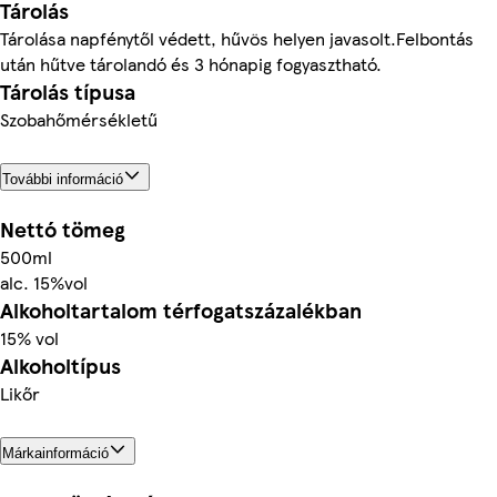
Tárolás
Tárolása napfénytől védett, hűvös helyen javasolt.Felbontás
után hűtve tárolandó és 3 hónapig fogyasztható.
Tárolás típusa
Szobahőmérsékletű
További információ
Nettó tömeg
500ml
alc. 15%vol
Alkoholtartalom térfogatszázalékban
15% vol
Alkoholtípus
Likőr
Márkainformáció